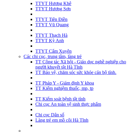
TTYT Hương Khê
TTYT Hương Sơn
TTYT Tiên Điền
TTYT Vũ Quang
TTYT Thạch Hà
TTYT Kỳ Anh
TTYT Cẩm Xuyên
Các chi cục, trung tâm, làng trẻ
TT Công tác Xã hội - Giáo dục nghề nghiệp cho
người khuyết tật Hà Tĩnh
TT Bảo vệ, chăm sóc sức khỏe cán bộ tỉnh.
TT Pháp Y - Giám định Y khoa
TT Kiểm nghiệm thuốc, mp, tp
TT Kiểm soát bệnh tật tỉnh
Chi cục An toàn vệ sinh thực phẩm
Chi cục Dân số
Làng trẻ em mồ côi Hà Tĩnh