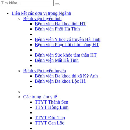
Liên kết các đơn vị trong Ngành
Bệnh viện tuyến tỉnh
Bệnh viện Đa khoa tỉnh HT
Bệnh viện Phổi Hà Tĩnh
Bệnh viện Y học cổ truyền Hà Tĩnh
Bệnh viện Phục hồi chức năng HT
Bệnh viện Sức khỏe tâm thần HT
Bệnh viện Mắt Hà Tĩnh
Bệnh viện tuyến huyện
Bệnh viện Đa khoa thị xã Kỳ Anh
Bệnh viện Đa khoa Lộc Hà
Các trung tâm y tế
TTYT Thành Sen
TTYT Hồng Lĩnh
TTYT Đức Thọ
TTYT Can Lộc