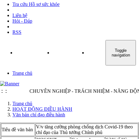
Tra cứu Hồ sơ sức khỏe
Liên hệ
Hỏi - Đáp
RSS
Toggle
TRANG CHỦ
GIỚI THIỆU
TIN TỨC - SỰ KIỆN
navigation
Trang chủ
:
:
CHUYÊN NGHIỆP - TRÁCH NHIỆM - NĂNG ĐỘNG -
Trang chủ
HOẠT ĐỘNG ĐIỀU HÀNH
Văn bản chỉ đạo điều hành
V/v tăng cường phòng chống dịch Covid-19 theo
Tiêu đề văn bản
chỉ đạo của Thủ tướng Chính phủ