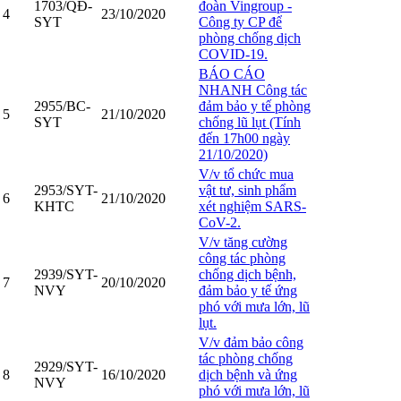
1703/QĐ-
đoàn Vingroup -
4
23/10/2020
SYT
Công ty CP để
phòng chống dịch
COVID-19.
BÁO CÁO
NHANH Công tác
2955/BC-
đảm bảo y tế phòng
5
21/10/2020
SYT
chống lũ lụt (Tính
đến 17h00 ngày
21/10/2020)
V/v tổ chức mua
2953/SYT-
vật tư, sinh phẩm
6
21/10/2020
KHTC
xét nghiệm SARS-
CoV-2.
V/v tăng cường
công tác phòng
2939/SYT-
chống dịch bệnh,
7
20/10/2020
NVY
đảm bảo y tế ứng
phó với mưa lớn, lũ
lụt.
V/v đảm bảo công
tác phòng chống
2929/SYT-
8
16/10/2020
dịch bệnh và ứng
NVY
phó với mưa lớn, lũ