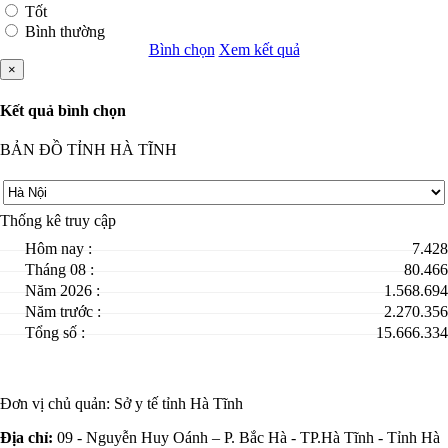
Tốt
Bình thường
Bình chọn
Xem kết quả
×
Kết quả bình chọn
BẢN ĐỒ TỈNH HÀ TĨNH
Thống kê truy cập
Hôm nay :
7.428
Tháng 08 :
80.466
Năm 2026 :
1.568.694
Năm trước :
2.270.356
Tổng số :
15.666.334
Đơn vị chủ quản:
Sở y tế tỉnh Hà Tĩnh
Địa chỉ:
09 - Nguyễn Huy Oánh – P. Bắc Hà - TP.Hà Tĩnh - Tỉnh Hà