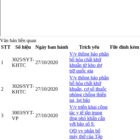
Văn bản liên quan
STT
Số hiệu
Ngày ban hành
Trích yếu
File đính kèm
V/v thông báo phân
3025/SYT-
bổ hóa chất khử
1
27/10/2020
KHTC
khuẩn từ kho dự
trữ quốc gia
V/v thông báo phân
bổ hóa chất khử
3026/SYT-
2
27/10/2020
khuẩn, cơ số thuốc
KHTC
phòng chống thiên
tai, lụt bão
V/v triển khai công
3003/SYT-
tác y tế tập trung
3
27/10/2020
VP
ứng phó khẩn cấp
với bão số 9.
QĐ vv phân bổ
máy thở của Tập