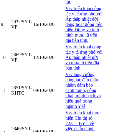
lụt.
V/v triển khai công
tác y tế ứng phó với
Áp thấp nhiệt đới
2932/SYT-
9
16/10/2020
đang hoạt động trên
VP
biển Đông và tình
hình mưa, lũ trên
địa bàn tỉnh.
V/v triển khai công
tác y tế ứng phó với
2869/SYT-
10
12/10/2020
Áp thấp nhiệt đới
VP
và mưa lũ trên địa
bàn tỉnh.
V/v tăng cường
công tác đấu thầu
nhằm đảm bảo
2851/SYT-
11
09/10/2020
cạnh tranh, công
KHTC
khai, minh bạch và
hiệu quả trong
ngành Y tế
V/v triển khai thực
hiện Chỉ thị số
22/CT-BYT về
2846/SYT-
việc chấn chỉnh
12
09/10/2020