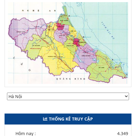
THỐNG KÊ TRUY CẬP
Hôm nay :
4.349