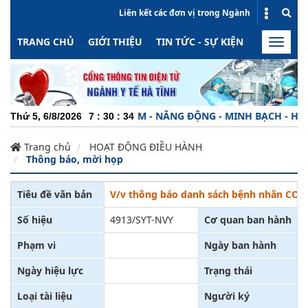
Liên kết các đơn vị trong Ngành
TRANG CHỦ
GIỚI THIỆU
TIN TỨC - SỰ KIỆN
HOẠT ĐỘN
Toggle
naviga
ÊN NGHIỆP - TRÁCH NHIỆM - NĂNG ĐỘNG - MINH BẠCH - HIỆU Q
Thứ 5, 6/8/2026
7
:
30
:
34
Trang chủ
HOẠT ĐỘNG ĐIỀU HÀNH
Thông báo, mời họp
Tiêu đề văn bản
V/v thông báo danh sách bệnh nhân COVID
Số hiệu
4913/SYT-NVY
Cơ quan ban hành
Phạm vi
Ngày ban hành
Ngày hiệu lực
Trạng thái
Loại tài liệu
Người ký