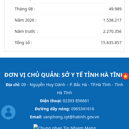
Tháng 08 :
49.989
Năm 2026 :
1.538.217
Năm trước :
2.270.356
Tổng số :
15.635.857
ĐƠN VỊ CHỦ QUẢN:
SỞ Y TẾ TỈNH HÀ TĨNH
Địa chỉ:
09 - Nguyễn Huy Oánh – P. Bắc Hà - TP.Hà Tĩnh - Tỉnh
Hà Tĩnh
Điện thoại:
02393 856661
Đường dây nóng:
0965341616
Email:
vanphong.syt@hatinh.gov.vn