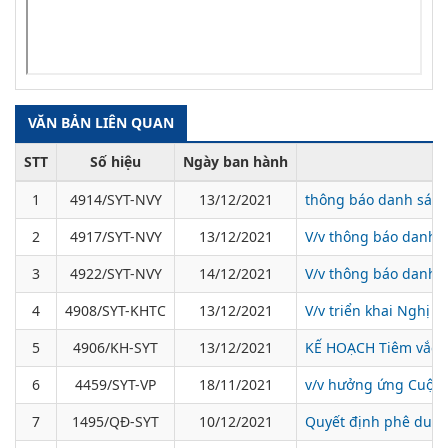
VĂN BẢN LIÊN QUAN
STT
Số hiệu
Ngày ban hành
1
4914/SYT-NVY
13/12/2021
thông báo danh sách
2
4917/SYT-NVY
13/12/2021
V/v thông báo danh s
3
4922/SYT-NVY
14/12/2021
V/v thông báo danh s
4
4908/SYT-KHTC
13/12/2021
V/v triển khai Nghị 
5
4906/KH-SYT
13/12/2021
KẾ HOẠCH Tiêm vắc xi
6
4459/SYT-VP
18/11/2021
v/v hưởng ứng Cuộc t
7
1495/QĐ-SYT
10/12/2021
Quyết định phê duyệt