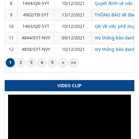
8
1494/QĐ-SYT
10/12/2021
Quyết định về việc P
9
4902/TB-SYT
13/12/2021
THÔNG BÁO Về đánh g
10
1493/QĐ-SYT
10/12/2021
QĐ Về việc phê duyệt
11
4844/SYT-NVY
09/12/2021
V/v thông báo danh s
12
4858/SYT-NVY
10/12/2021
V/v thông báo danh s
1
2
3
4
5
»
»»
VIDEO CLIP