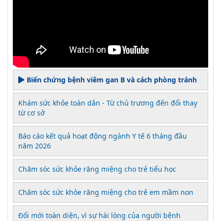
Biến chứng bệnh viêm gan B và cách phòng tránh
Khám sức khỏe toàn dân - Từ chủ trương đến đổi thay
từ cơ sở
Báo cáo kết quả hoạt động ngành Y tế 6 tháng đầu
năm 2026
Chăm sóc sức khỏe răng miệng cho trẻ tiểu học
Chăm sóc sức khỏe răng miệng cho trẻ em mầm non
Đổi mới toàn diện, vì sự hài lòng của người bệnh