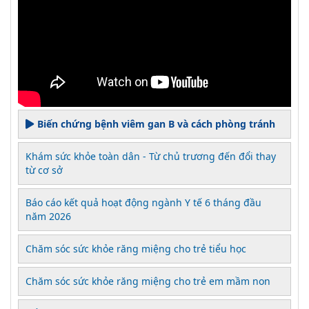
Biến chứng bệnh viêm gan B và cách phòng tránh
Khám sức khỏe toàn dân - Từ chủ trương đến đổi thay
từ cơ sở
Báo cáo kết quả hoạt động ngành Y tế 6 tháng đầu
năm 2026
Chăm sóc sức khỏe răng miệng cho trẻ tiểu học
Chăm sóc sức khỏe răng miệng cho trẻ em mầm non