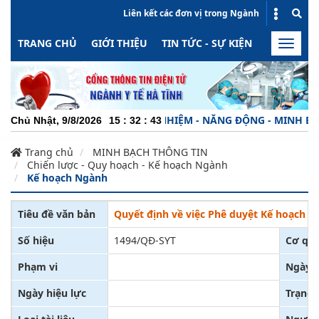
Liên kết các đơn vị trong Ngành
TRANG CHỦ
GIỚI THIỆU
TIN TỨC - SỰ KIỆN
HOẠT ĐỘN
Toggle
naviga
CHUYÊN NGHIỆP - TRÁCH NHIỆM - NĂNG ĐỘNG - MINH BẠCH -
Chủ Nhật, 9/8/2026
15
:
32
:
44
Trang chủ
MINH BẠCH THÔNG TIN
Chiến lược - Quy hoạch - Kế hoạch Ngành
Kế hoạch Ngành
Tiêu đề văn bản
Quyết định về việc Phê duyệt Kế hoạch cô
Số hiệu
1494/QĐ-SYT
Cơ qu
Phạm vi
Ngày 
Ngày hiệu lực
Trạng 