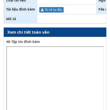
Loại tài liệu
Người
Tài liệu đính kèm
File đ
Tải về tại đây
Mô tả
Xem chi tiết toàn văn
Tập tin đính kèm