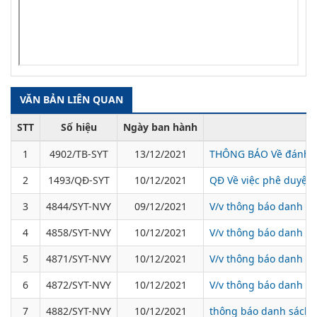
VĂN BẢN LIÊN QUAN
STT
Số hiệu
Ngày ban hành
1
4902/TB-SYT
13/12/2021
THÔNG BÁO Về đánh giá
2
1493/QĐ-SYT
10/12/2021
QĐ Về việc phê duyệt 
3
4844/SYT-NVY
09/12/2021
V/v thông báo danh sá
4
4858/SYT-NVY
10/12/2021
V/v thông báo danh sá
5
4871/SYT-NVY
10/12/2021
V/v thông báo danh s
6
4872/SYT-NVY
10/12/2021
V/v thông báo danh sá
7
4882/SYT-NVY
10/12/2021
thông báo danh sách b