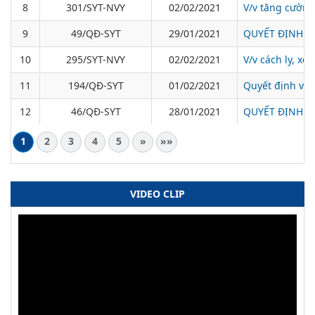
8
301/SYT-NVY
02/02/2021
V/v tăng cường
9
49/QĐ-SYT
29/01/2021
QUYẾT ĐỊNH Về 
10
295/SYT-NVY
02/02/2021
V/v cách ly, x
11
194/QĐ-SYT
01/02/2021
Quyết định về 
12
46/QĐ-SYT
28/01/2021
QUYẾT ĐỊNH Về 
1
2
3
4
5
»
»»
VIDEO CLIP