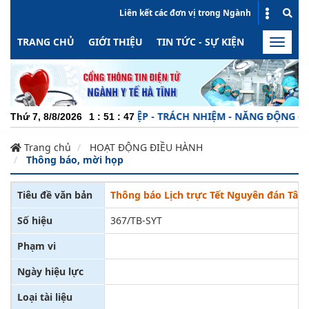
Liên kết các đơn vị trong Ngành
TRANG CHỦ
GIỚI THIỆU
TIN TỨC - SỰ KIỆN
HOẠT ĐỘN
Toggle
naviga
CHUYÊN NGHIỆP - TRÁCH NHIỆM - NĂNG ĐỘNG - MIN
Thứ 7, 8/8/2026
1
:
51
:
47
Trang chủ
HOẠT ĐỘNG ĐIỀU HÀNH
Thông báo, mời họp
Tiêu đề văn bản
Thông báo Lịch trực Tết Nguyên đán Tân 
Số hiệu
367/TB-SYT
Phạm vi
Ngày hiệu lực
Loại tài liệu