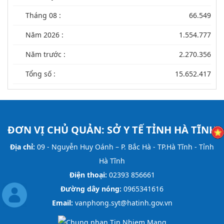
Tháng 08 :
66.549
Năm 2026 :
1.554.777
Năm trước :
2.270.356
Tổng số :
15.652.417
ĐƠN VỊ CHỦ QUẢN:
SỞ Y TẾ TỈNH HÀ TĨNH
Địa chỉ:
09 - Nguyễn Huy Oánh – P. Bắc Hà - TP.Hà Tĩnh - Tỉnh
Hà Tĩnh
Điện thoại:
02393 856661
Đường dây nóng:
0965341616
Email:
vanphong.syt@hatinh.gov.vn