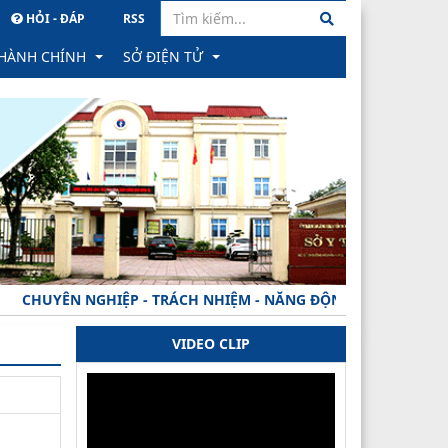
HỎI - ĐÁP
RSS
 HÀNH CHÍNH
SỞ ĐIỆN TỬ
hành chính
PM Quản lý văn bản & Hồ sơ công việc
ông trực tuyến
Hệ thống Hồ sơ Quản lý sức khỏe cá nhân
học
ình trạng xử lý hồ sơ
Hệ thống Gửi nhận văn bản tỉnh
ành
ăn bản công bố
PM Quản lý hồ sơ CB CC, VC tỉnh
UYÊN NGHIỆP - TRÁCH NHIỆM - NĂNG ĐỘNG - MINH BẠCH - HIỆ
 phản ánh, kiến nghị về quy định hành chính
VIDEO CLIP
hạng
ăn bản thu hồi
rong đào tạo khối ngành SK
 TTHC