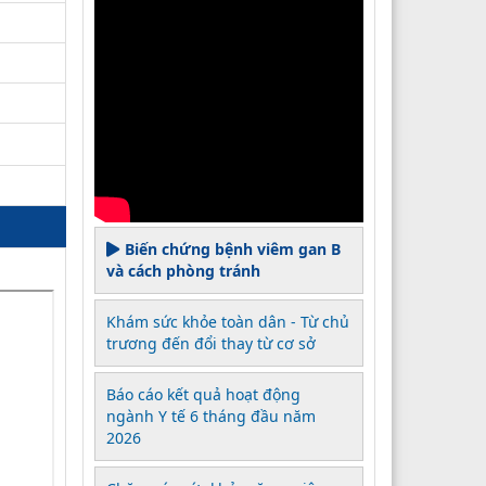
Biến chứng bệnh viêm gan B
và cách phòng tránh
Khám sức khỏe toàn dân - Từ chủ
trương đến đổi thay từ cơ sở
Báo cáo kết quả hoạt động
ngành Y tế 6 tháng đầu năm
2026