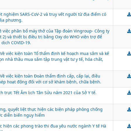
xét nghiệm SARS-CoV-2 và truy vết người từ địa điểm có
địa phương.
ề việc phân bổ máy thở của Tập đoàn Vingroup- Công ty
ợt 2) và thiết bị điều trị bằng Oxy do WHO viện trợ để
 dịch COVID-19.
ề việc kiện toàn Tổ thẩm định kế hoạch mua sắm và kế
ọn nhà thầu mua sắm tập trung vật tư y tế, hóa chất,
ề việc kiện toàn Đoàn thẩm định cấp, cấp lại, điều
hép hoạt động đối với cơ sở khám bệnh, chữa bệnh.
ch trực Tết Âm lịch Tân Sửu năm 2021 của Sở Y tế.
ơng, quyết liệt thực hiện các biện pháp phòng chống
ớc diễn biến nguy hiểm
c hiện các phong trào thi đua yêu nước ngành Y tế Hà