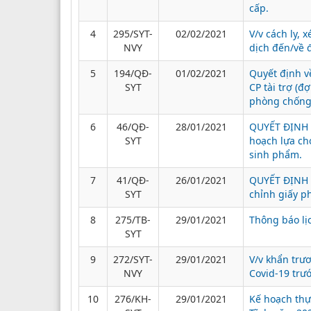
cấp.
4
295/SYT-
02/02/2021
V/v cách ly, 
NVY
dịch đến/về 
5
194/QĐ-
01/02/2021
Quyết định v
SYT
CP tài trợ (đ
phòng chống
6
46/QĐ-
28/01/2021
QUYẾT ĐỊNH V
SYT
hoạch lựa ch
sinh phẩm.
7
41/QĐ-
26/01/2021
QUYẾT ĐỊNH V
SYT
chỉnh giấy p
8
275/TB-
29/01/2021
Thông báo lị
SYT
9
272/SYT-
29/01/2021
V/v khẩn trư
NVY
Covid-19 trư
10
276/KH-
29/01/2021
Kế hoạch thự