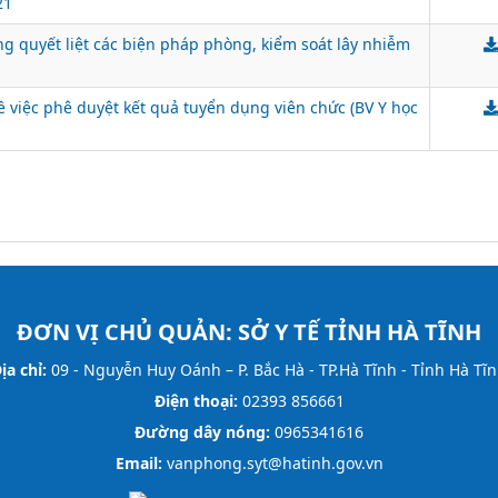
21
ng quyết liệt các biện pháp phòng, kiểm soát lây nhiễm
ề việc phê duyệt kết quả tuyển dụng viên chức (BV Y học
ĐƠN VỊ CHỦ QUẢN:
SỞ Y TẾ TỈNH HÀ TĨNH
ịa chỉ:
09 - Nguyễn Huy Oánh – P. Bắc Hà - TP.Hà Tĩnh - Tỉnh Hà Tĩ
Điện thoại:
02393 856661
Đường dây nóng:
0965341616
Email:
vanphong.syt@hatinh.gov.vn