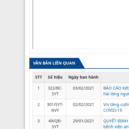
VĂN BẢN LIÊN QUAN
STT
Số hiệu
Ngày ban hành
1
322/BC-
03/02/2021
BÁO CÁO Kết 
SYT
hài lòng ngư
2
301/SYT-
02/02/2021
V/v tăng cườ
NVY
COVID-19.
3
49/QĐ-
29/01/2021
QUYẾT ĐỊNH V
SYT
bệnh viện an