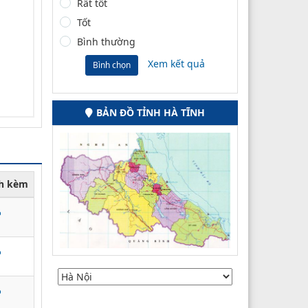
Rất tốt
Tốt
Bình thường
Xem kết quả
Bình chọn
BẢN ĐỒ TỈNH HÀ TĨNH
nh kèm