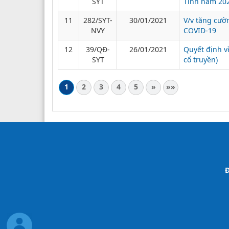
SYT
Tĩnh năm 20
11
282/SYT-
30/01/2021
V/v tăng cườ
NVY
COVID-19
12
39/QĐ-
26/01/2021
Quyết định v
SYT
cổ truyền)
1
2
3
4
5
»
»»
Đ