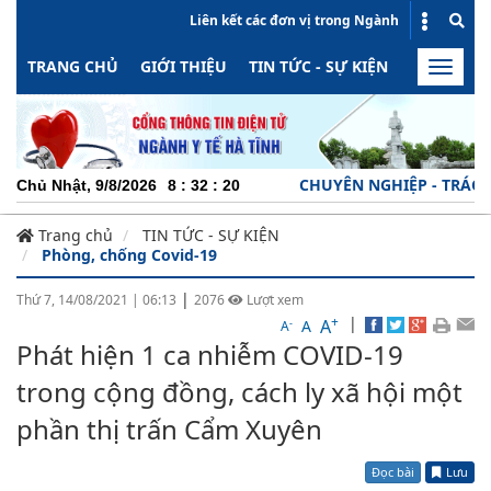
Liên kết các đơn vị trong Ngành
TRANG CHỦ
GIỚI THIỆU
TIN TỨC - SỰ KIỆN
HOẠT ĐỘN
Toggle
naviga
CHUYÊN NGHIỆP - TRÁCH NHIỆ
Chủ Nhật, 9/8/2026
8
:
32
:
21
Trang chủ
TIN TỨC - SỰ KIỆN
Phòng, chống Covid-19
|
Thứ 7, 14/08/2021
|
06:13
2076
Lượt xem
+
|
A
-
A
A
Phát hiện 1 ca nhiễm COVID-19
trong cộng đồng, cách ly xã hội một
phần thị trấn Cẩm Xuyên
Đọc bài
Lưu