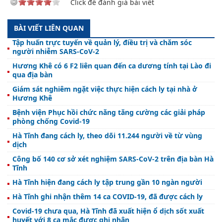
Click để đánh giá bài viết
BÀI VIẾT LIÊN QUAN
Tập huấn trực tuyến về quản lý, điều trị và chăm sóc
người nhiễm SARS-CoV-2
Hương Khê có 6 F2 liên quan đến ca dương tính tại Lào đi
qua địa bàn
Giám sát nghiêm ngặt việc thực hiện cách ly tại nhà ở
Hương Khê
Bệnh viện Phục hồi chức năng tăng cường các giải pháp
phòng chống Covid-19
Hà Tĩnh đang cách ly, theo dõi 11.244 người về từ vùng
dịch
Công bố 140 cơ sở xét nghiệm SARS-CoV-2 trên địa bàn Hà
Tĩnh
Hà Tĩnh hiện đang cách ly tập trung gần 10 ngàn người
Hà Tĩnh ghi nhận thêm 14 ca COVID-19, đã được cách ly
Covid-19 chưa qua, Hà Tĩnh đã xuất hiện ổ dịch sốt xuất
huyết với 8 ca mắc được ghi nhận