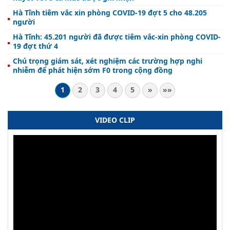
Hà Tĩnh tiêm vắc xin phòng COVID-19 đợt 5 cho 48.205
người
Hà Tĩnh: 45.201 người đã được tiêm vắc-xin phòng COVID-
19 đợt thứ 4
Chú trọng giám sát, xét nghiệm các trường hợp nghi
nhiễm để phát hiện sớm F0 trong cộng đồng
1
2
3
4
5
»
»»
VIDEO CLIP