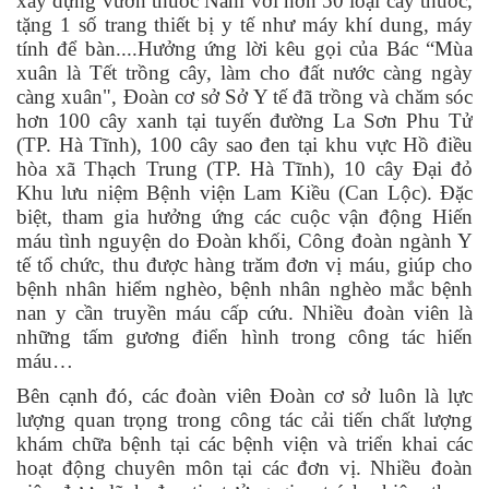
xây dựng vườn thuốc Nam với hơn 50 loại cây thuốc,
tặng 1 số trang thiết bị y tế như máy khí dung, máy
tính để bàn...
.
Hưởng ứng lời kêu gọi của Bác “Mùa
xuân là Tết trồng cây, làm cho đất nước càng ngày
càng xuân", Đoàn cơ sở Sở Y tế đã trồng và chăm sóc
hơn 100 cây xanh tại tuyến đường La Sơn Phu Tử
(TP. Hà Tĩnh), 100 cây sao đen tại khu vực Hồ điều
hòa xã Thạch Trung (TP. Hà Tĩnh), 10 cây Đại đỏ
Khu lưu niệm Bệnh viện Lam Kiều (Can Lộc). Đặc
biệt, tham gia hưởng ứng các cuộc vận động Hiến
máu tình nguyện do Đoàn khối, Công đoàn ngành Y
tế tổ chức, thu được hàng trăm đơn vị máu
,
giúp cho
bệnh nhân hiểm nghèo, bệnh nhân nghèo mắc bệnh
nan y cần truyền máu cấp cứu. Nhiều đoàn viên là
những tấm gương điển hình trong công tác hiến
máu…
Bên cạnh đó, các đoàn viên Đoàn cơ sở luôn là lực
lượng quan trọng trong công tác cải tiến chất lượng
khám chữa bệnh tại các bệnh viện và triển khai các
hoạt động chuyên môn tại các đơn vị. Nhiều đoàn