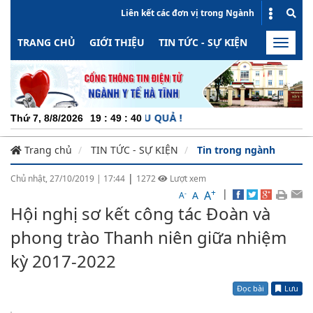
Liên kết các đơn vị trong Ngành
TRANG CHỦ
GIỚI THIỆU
TIN TỨC - SỰ KIỆN
HOẠT ĐỘN
Toggle
naviga
CHU
Thứ 7, 8/8/2026
19
:
49
:
41
Trang chủ
TIN TỨC - SỰ KIỆN
Tin trong ngành
|
Chủ nhật, 27/10/2019
|
17:44
1272
Lượt xem
+
|
A
-
A
A
Hội nghị sơ kết công tác Đoàn và
phong trào Thanh niên giữa nhiệm
kỳ 2017-2022
Đọc bài
Lưu