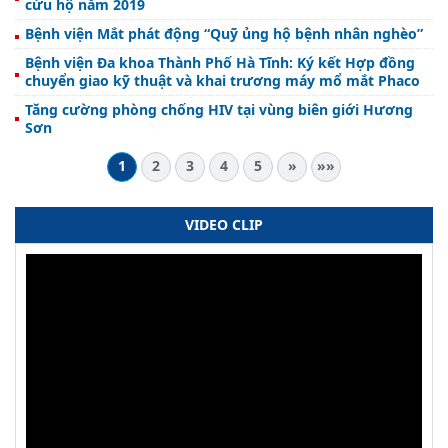
cứu hộ năm 2019
Bệnh viện Mắt phát động “Quỹ ủng hộ bệnh nhân nghèo”
Bệnh viện Đa khoa Thành Phố Hà Tĩnh: Ký kết Hợp đồng
chuyển giao kỹ thuật và khai trương máy mổ mắt Phaco
Tăng cường phòng chống HIV tại vùng biên giới Hương
Sơn
1
2
3
4
5
»
»»
VIDEO CLIP