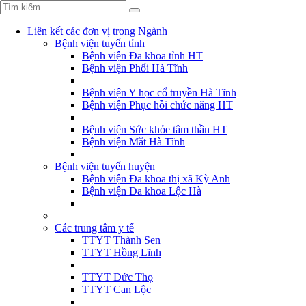
Liên kết các đơn vị trong Ngành
Bệnh viện tuyến tỉnh
Bệnh viện Đa khoa tỉnh HT
Bệnh viện Phổi Hà Tĩnh
Bệnh viện Y học cổ truyền Hà Tĩnh
Bệnh viện Phục hồi chức năng HT
Bệnh viện Sức khỏe tâm thần HT
Bệnh viện Mắt Hà Tĩnh
Bệnh viện tuyến huyện
Bệnh viện Đa khoa thị xã Kỳ Anh
Bệnh viện Đa khoa Lộc Hà
Các trung tâm y tế
TTYT Thành Sen
TTYT Hồng Lĩnh
TTYT Đức Thọ
TTYT Can Lộc