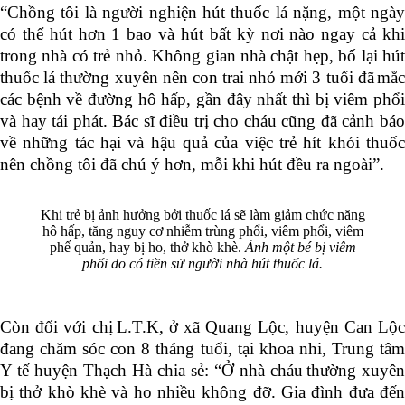
“
Chồng tôi là người nghiện hút thuốc lá nặng, một ngày
có thể hút hơn 1 bao và hút bất kỳ nơi nào ngay cả khi
trong nhà có trẻ nhỏ. Không gian nhà chật hẹp, bố lại hút
thuốc lá thường xuyên nên con trai nhỏ mới 3 tuổi đã
mắ
các bệnh về đường hô hấp, gần đây nhất thì bị viêm phổi
và hay tái phát. Bác sĩ điều trị cho cháu cũng đã cảnh báo
về những tác hại
và
hậu quả của việc trẻ hít khói thuố
nên chồng tôi đã chú ý hơn, mỗi khi hút đều ra ngoài
”
.
Khi trẻ bị ảnh hưởng bởi thuốc lá sẽ làm giảm chức năng
hô hấp, tăng nguy cơ nhiễm trùng phổi, viêm phổi, viêm
phế quản, hay bị ho, thở khò khè.
Ảnh một bé bị viêm
phổi do có tiền sử người nhà hút thuốc lá.
Còn đối với chị
L.T.K, ở xã Quang Lộc, huyện Can Lộ
đang chăm sóc con 8 tháng tuổi, tại khoa nhi, Trung tâm
Y tế huyện Thạch Hà chia sẻ:
“
Ở nhà cháu
thường xuyên
bị thở khò khè và ho nhiều không đỡ. Gia đình đưa đến