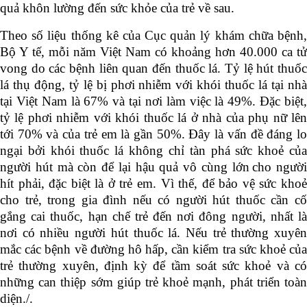
quả khôn lường đến sức khỏe của trẻ về sau.
Theo số liệu thống kê của Cục quản lý khám chữa bệnh,
Bộ Y tế, mỗi năm Việt Nam có khoảng hơn 40.000 ca tử
vong do các bệnh liên quan đến thuốc lá. Tỷ lệ hút thuốc
lá thụ động, tỷ lệ bị phơi nhiễm với khói thuốc lá tại nhà
tại Việt Nam là 67% và tại nơi làm việc là 49%. Đặc biệt,
tỷ lệ phơi nhiễm với khói thuốc lá ở nhà của phụ nữ lên
tới 70% và của trẻ em là gần 50%. Đây là vấn đề đáng lo
ngại bởi khói thuốc lá không chỉ tàn phá sức khoẻ của
người hút mà còn để lại hậu quả vô cùng lớn
cho người
hít phải, đặc biệt là ở trẻ em. Vì thế, để bảo vệ sức khoẻ
cho trẻ, trong gia đình nếu có người hút thuốc cần cố
gắng cai thuốc, hạn chế trẻ đến nơi đông người, nhất là
nơi có nhiều người hút thuốc lá. Nếu trẻ thường xuyên
mắc các bệnh về đường hô hấp, cần kiểm tra sức khoẻ của
trẻ thường xuyên, định kỳ để tầm soát sức khoẻ và có
những can thiệp sớm giúp trẻ khoẻ mạnh, phát triển toàn
diện./.