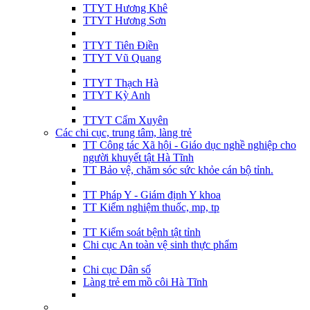
TTYT Hương Khê
TTYT Hương Sơn
TTYT Tiên Điền
TTYT Vũ Quang
TTYT Thạch Hà
TTYT Kỳ Anh
TTYT Cẩm Xuyên
Các chi cục, trung tâm, làng trẻ
TT Công tác Xã hội - Giáo dục nghề nghiệp cho
người khuyết tật Hà Tĩnh
TT Bảo vệ, chăm sóc sức khỏe cán bộ tỉnh.
TT Pháp Y - Giám định Y khoa
TT Kiểm nghiệm thuốc, mp, tp
TT Kiểm soát bệnh tật tỉnh
Chi cục An toàn vệ sinh thực phẩm
Chi cục Dân số
Làng trẻ em mồ côi Hà Tĩnh