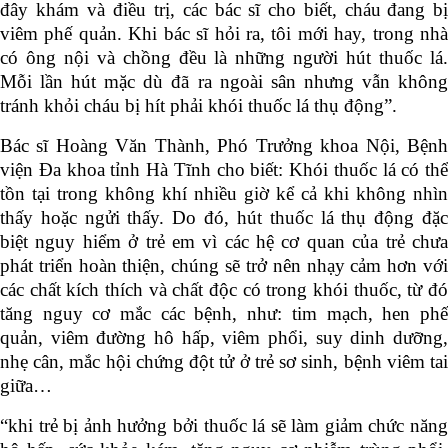
đây khám và điều trị
,
các bác sĩ cho biết, cháu
đang b
viêm phế quản. Khi bác sĩ hỏi ra, tôi
mới
hay, trong nh
có ông nội và chồng đều là những người hút thuốc lá.
Mỗi lần hút mặc dù đã ra ngoài sân nhưng vẫn không
tránh khỏi cháu
bị
hít phải khói thuốc lá thụ động
”
.
Bác sĩ Hoàng Văn Thành, Phó Trưởng khoa Nội, Bệnh
viện Đa khoa tỉnh Hà Tĩnh cho biết: Khói thuốc lá có thể
tồn tại trong không khí nhiều giờ kể cả khi không nhìn
thấy hoặc ngửi thấy. Do đó, hút thuốc lá thụ động đặc
biệt nguy hiểm ở trẻ em vì các hệ cơ quan của trẻ chưa
phát triển hoàn thiện, chúng sẽ trở nên nhạy cảm hơn với
các chất kích thích và chất độc có trong khói thuốc, từ đó
tăng nguy cơ mắc các bệnh, như: tim mạch, hen phế
quản, viêm đường hô hấp, viêm phổi, suy dinh dưỡng,
nhẹ cân, mắc hội chứng đột tử ở trẻ sơ sinh, bệnh viêm tai
giữa…
“khi trẻ bị ảnh hưởng bởi thuốc lá sẽ làm giảm chức năng