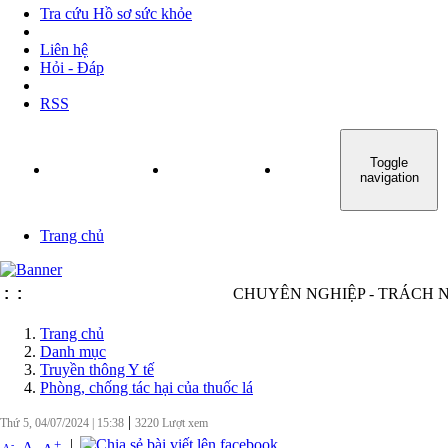
Tra cứu Hồ sơ sức khỏe
Liên hệ
Hỏi - Đáp
RSS
Toggle
TRANG CHỦ
GIỚI THIỆU
TIN TỨC - SỰ KIỆN
navigation
Trang chủ
:
:
CHUYÊN NGHIỆP - TRÁCH NHIỆM
Trang chủ
Danh mục
Truyền thông Y tế
Phòng, chống tác hại của thuốc lá
|
Thứ 5, 04/07/2024
|
15:38
3220
Lượt xem
|
+
-
A