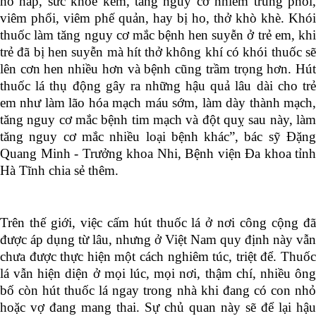
hô hấp, sức khỏe kém, tăng nguy cơ nhiễm trùng phổi,
viêm phổi, viêm phế quản, hay bị ho, thở khò khè. Khói
thuốc làm tăng nguy cơ mắc bệnh hen suyễn ở trẻ em, khi
trẻ đã bị hen suyễn mà hít thở không khí có khói thuốc sẽ
lên cơn hen nhiều hơn và bệnh cũng trầm trọng hơn. Hút
thuốc lá thụ động gây ra những hậu quả lâu dài cho trẻ
em như làm lão hóa mạch máu sớm, làm dày thành mạch,
tăng nguy cơ mắc bệnh tim mạch và đột quỵ sau này, làm
tăng nguy cơ mắc nhiều loại bệnh khác”
,
bác sỹ Đặn
Quang Minh - Trưởng khoa Nhi, Bệnh viện Đa khoa tỉnh
Hà Tĩnh chia
sẻ thêm
.
Trên thế giới, việc cấm hút thuốc lá ở nơi công cộng đã
được áp dụng từ lâu, nhưng ở Việt Nam quy định này vẫn
chưa được thực hiện một cách nghiêm túc, triệt để. Thuốc
lá vẫn hiện diện ở mọi lúc, mọi nơi, thậm chí, nhiều ông
bố còn hút thuốc lá ngay trong nhà khi đang có con nhỏ
hoặc vợ đang mang thai. Sự chủ quan này sẽ để lại hậu