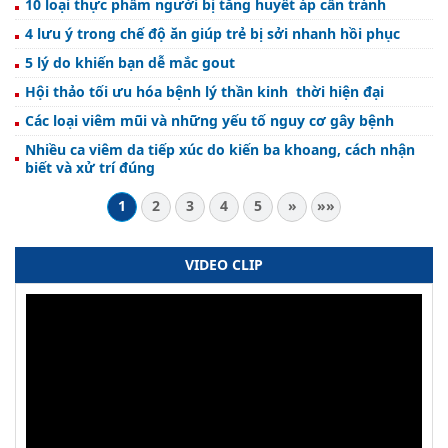
10 loại thực phẩm người bị tăng huyết áp cần tránh
4 lưu ý trong chế độ ăn giúp trẻ bị sởi nhanh hồi phục
5 lý do khiến bạn dễ mắc gout
Hội thảo tối ưu hóa bệnh lý thần kinh thời hiện đại
Các loại viêm mũi và những yếu tố nguy cơ gây bệnh
Nhiều ca viêm da tiếp xúc do kiến ba khoang, cách nhận
biết và xử trí đúng
1
2
3
4
5
»
»»
VIDEO CLIP