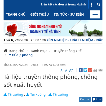
Liên kết các đơn vị trong Ngành
TRANG CHỦ
GIỚI THIỆU
TIN TỨC - SỰ KIỆN
HOẠT ĐỘN
Toggle
naviga
CHUYÊN NGHIỆP - TRÁCH NHIỆM - NĂNG ĐỘN
Thứ 6, 7/8/2026
7
:
35
:
25
Trang chủ
Danh mục
Truyền thông Y tế
Y tế dự phòng
|
Thứ 5, 25/07/2024
|
06:13
1197
Lượt xem
+
|
A
-
A
A
Tài liệu truyền thông phòng, chống
sốt xuất huyết
Tải xuống
,
Tải xuống
,
Tải xuống
Đọc bài
Lưu