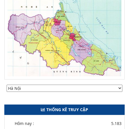
THỐNG KÊ TRUY CẬP
Hôm nay :
5.183