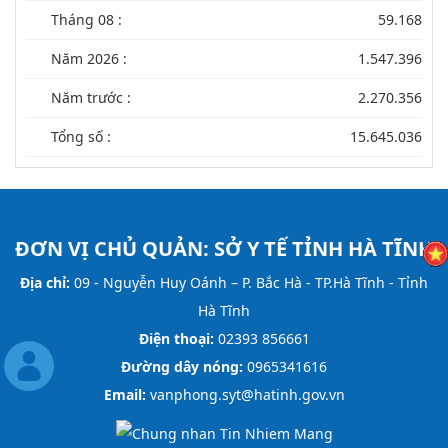
Tháng 08 :
59.168
Năm 2026 :
1.547.396
Năm trước :
2.270.356
Tổng số :
15.645.036
ĐƠN VỊ CHỦ QUẢN:
SỞ Y TẾ TỈNH HÀ TĨNH
Địa chỉ:
09 - Nguyễn Huy Oánh – P. Bắc Hà - TP.Hà Tĩnh - Tỉnh
Hà Tĩnh
Điện thoại:
02393 856661
Đường dây nóng:
0965341616
Email:
vanphong.syt@hatinh.gov.vn