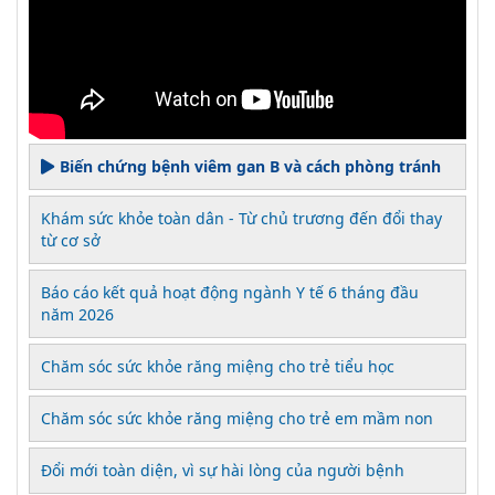
Biến chứng bệnh viêm gan B và cách phòng tránh
Khám sức khỏe toàn dân - Từ chủ trương đến đổi thay
từ cơ sở
Báo cáo kết quả hoạt động ngành Y tế 6 tháng đầu
năm 2026
Chăm sóc sức khỏe răng miệng cho trẻ tiểu học
Chăm sóc sức khỏe răng miệng cho trẻ em mầm non
Đổi mới toàn diện, vì sự hài lòng của người bệnh