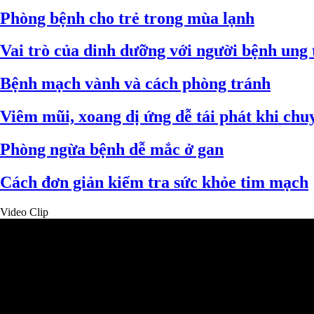
Phòng bệnh cho trẻ trong mùa lạnh
Vai trò của dinh dưỡng với người bệnh ung 
Bệnh mạch vành và cách phòng tránh
Viêm mũi, xoang dị ứng dễ tái phát khi ch
Phòng ngừa bệnh dễ mắc ở gan
Cách đơn giản kiểm tra sức khỏe tim mạch
Video Clip