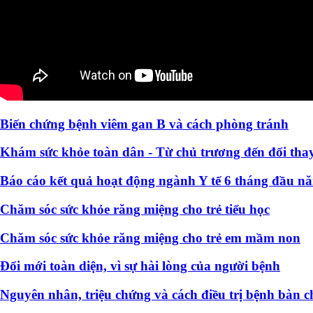
Biến chứng bệnh viêm gan B và cách phòng tránh
Khám sức khỏe toàn dân - Từ chủ trương đến đổi thay
Báo cáo kết quả hoạt động ngành Y tế 6 tháng đầu n
Chăm sóc sức khỏe răng miệng cho trẻ tiểu học
Chăm sóc sức khỏe răng miệng cho trẻ em mầm non
Đổi mới toàn diện, vì sự hài lòng của người bệnh
Nguyên nhân, triệu chứng và cách điều trị bệnh bàn c