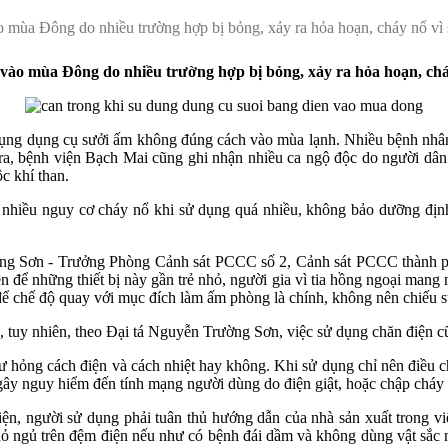
o mùa Đông do nhiều trường hợp bị bỏng, xảy ra hỏa hoạn, cháy nổ vì
 vào mùa Đông do nhiều trường hợp bị bỏng, xảy ra hỏa hoạn, chá
dụng dụng cụ sưởi ấm không đúng cách vào mùa lạnh. Nhiều bệnh nhân
ra, bệnh viện Bạch Mai cũng ghi nhận nhiều ca ngộ độc do người dân 
c khí than.
 nhiều nguy cơ cháy nổ khi sử dụng quá nhiều, không bảo dưỡng địn
ờng Sơn - Trưởng Phòng Cảnh sát PCCC số 2, Cảnh sát PCCC thành ph
 để những thiết bị này gần trẻ nhỏ, người gia vì tia hồng ngoại mang n
ể chế độ quay với mục đích làm ấm phòng là chính, không nên chiếu sư
 tuy nhiên, theo Đại tá Nguyễn Trường Sơn, việc sử dụng chăn điện c
ư hỏng cách điện và cách nhiệt hay không. Khi sử dụng chỉ nên điều c
ể gây nguy hiểm đến tính mạng người dùng do điện giật, hoặc chập cháy
iện, người sử dụng phải tuân thủ hướng dẫn của nhà sản xuất trong vi
nhỏ ngủ trên đệm điện nếu như có bệnh đái dầm và không dùng vật sắc n