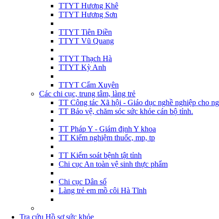
TTYT Hương Khê
TTYT Hương Sơn
TTYT Tiên Điền
TTYT Vũ Quang
TTYT Thạch Hà
TTYT Kỳ Anh
TTYT Cẩm Xuyên
Các chi cục, trung tâm, làng trẻ
TT Công tác Xã hội - Giáo dục nghề nghiệp cho ng
TT Bảo vệ, chăm sóc sức khỏe cán bộ tỉnh.
TT Pháp Y - Giám định Y khoa
TT Kiểm nghiệm thuốc, mp, tp
TT Kiểm soát bệnh tật tỉnh
Chi cục An toàn vệ sinh thực phẩm
Chi cục Dân số
Làng trẻ em mồ côi Hà Tĩnh
Tra cứu Hồ sơ sức khỏe