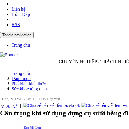
Liên hệ
Hỏi - Đáp
RSS
Toggle navigation
Trang chủ
:
:
CHUYÊN NGHIỆP - TRÁCH NHIỆM - NĂ
Trang chủ
Danh mục
Phố biến kiến thức
Sức khỏe tổng quát
|
Thứ 5, 21/12/2017
|
06:57
1735
Lượt xem
|
+
-
A
A
A
Cẩn trọng khi sử dụng dụng cụ sưởi bằng đ
Đọc bài
Lưu