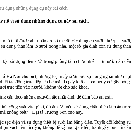
 sử dụng những dụng cụ này sai cách.
y nổ vì sử dụng những dụng cụ này sai cách.
 nhỏ tuổi được ghi nhận do bố mẹ để các dụng cụ sưởi như quạt sưởi,
sử dụng than làm lò sưởi trong nhà, một số gia đình còn sử dụng than
h kỳ, sử dụng đèn sưởi trong phòng tắm chứa nhiều hơi nước dẫn đến
ố Hà Nội cho biết, những loại mấy sưởi bức xạ hồng ngoại như quạt
hiệt tác động trực tiếp lên bề mặt da gây khô da, có nguy cơ gây bỏng.
ởi trực tiếp vào người, không tốt cho sức khỏe.
ũng cần theo những nguyên tắc nhất định để đảm bảo an toàn.
hỉnh công suất vừa phải, đủ ấm. Vì nếu sử dụng chăn điện làm ấm trực
 mà không biết" - Đại tá Trường Sơn cho hay.
ệc sạc điện và sử dụng thiết bị sưởi ấm bằng điện. Tuyệt đối không sử
họn vạch lên túi đệm, không để vật nặng đè lên, tránh gây bục túi dẫn