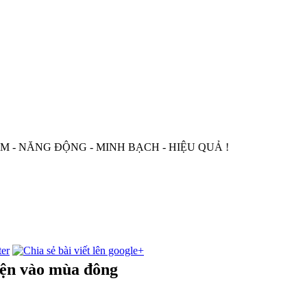
NG ĐỘNG - MINH BẠCH - HIỆU QUẢ !
iện vào mùa đông