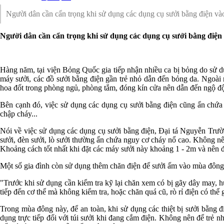
Người dân cần cẩn trọng khi sử dụng các dụng cụ sưởi bằng điện và
Người dân cần cẩn trọng khi sử dụng các dụng cụ sưởi bằng điện
Hàng năm, tại viện Bỏng Quốc gia tiếp nhận nhiều ca bị bỏng do sử 
máy sưởi, các đồ sưởi bằng điện gần trẻ nhỏ dẫn đến bỏng da. Ngoài 
hoa đốt trong phòng ngủ, phòng tắm, đóng kín cửa nên dẫn đến ngộ độ
Bên cạnh đó, việc sử dụng các dụng cụ sưởi bằng điện cũng ẩn chứa
chập cháy...
Nói về việc sử dụng các dụng cụ sưởi bằng điện, Đại tá Nguyễn Trư
sưởi, đèn sưởi, lò sưởi thường ẩn chứa nguy cơ cháy nổ cao. Không nên
Khoảng cách tốt nhất khi đặt các máy sưởi này khoảng 1 - 2m và nên đ
Một số gia đình còn sử dụng thêm chăn điện để sưởi ấm vào mùa đông,
"Trước khi sử dụng cần kiểm tra kỹ lại chăn xem có bị gãy dây may, h
tiếp đến cơ thể mà không kiểm tra, hoặc chăn quá cũ, rò rỉ điện có th
Trong mùa đông này, để an toàn, khi sử dụng các thiệt bị sưởi bằng đ
dụng trực tiếp đối với túi sưởi khi đang cắm điện. Không nên để trẻ 