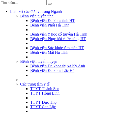
Liên kết các đơn vị trong Ngành
Bệnh viện tuyến tỉnh
Bệnh viện Đa khoa tỉnh HT
Bệnh viện Phổi Hà Tĩnh
Bệnh viện Y học cổ truyền Hà Tĩnh
Bệnh viện Phục hồi chức năng HT
Bệnh viện Sức khỏe tâm thần HT
Bệnh viện Mắt Hà Tĩnh
Bệnh viện tuyến huyện
Bệnh viện Đa khoa thị xã Kỳ Anh
Bệnh viện Đa khoa Lộc Hà
Các trung tâm y tế
TTYT Thành Sen
TTYT Hồng Lĩnh
TTYT Đức Thọ
TTYT Can Lộc