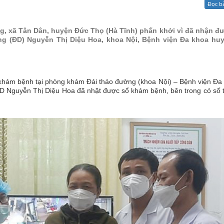
Đọc b
Xử lý kiến nghị - Khiếu nại tố cáo
Khác
g, xã Tân Dân, huyện Đức Thọ (Hà Tĩnh) phấn khởi vì đã nhận đ
ưỡng (ĐD) Nguyễn Thị Diệu Hoa, khoa Nội, Bệnh viện Đa khoa hu
khám bệnh tại phòng khám Đái tháo đường (khoa Nội) – Bệnh viện Đa
 ĐD Nguyễn Thị Diệu Hoa đã nhặt được sổ khám bệnh, bên trong có số 