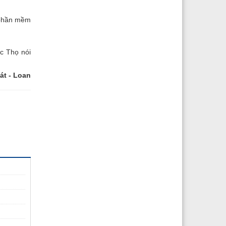
g phần mềm
ức Thọ nói
át - Loan