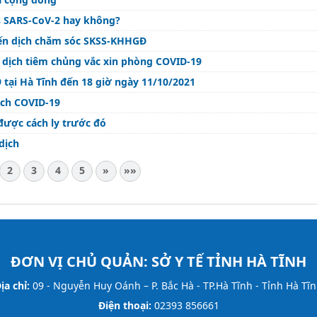
us SARS-CoV-2 hay không?
iến dịch chăm sóc SKSS-KHHGĐ
ến dịch tiêm chủng vắc xin phòng COVID-19
 tại Hà Tĩnh đến 18 giờ ngày 11/10/2021
ịch COVID-19
được cách ly trước đó
dịch
2
3
4
5
»
»»
ĐƠN VỊ CHỦ QUẢN:
SỞ Y TẾ TỈNH HÀ TĨNH
ịa chỉ:
09 - Nguyễn Huy Oánh – P. Bắc Hà - TP.Hà Tĩnh - Tỉnh Hà Tĩ
Điện thoại:
02393 856661