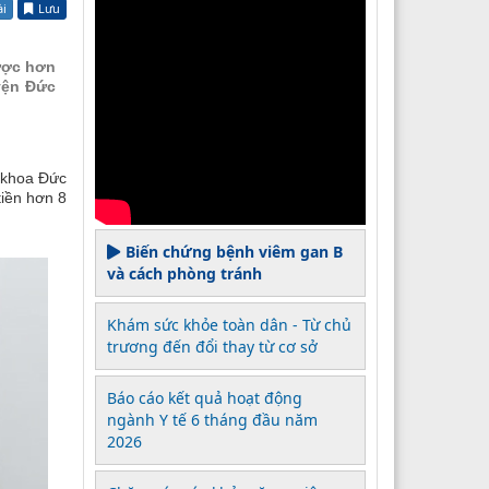
ài
Lưu
ược hơn
yện Đức
 khoa Đức
tiền hơn 8
Biến chứng bệnh viêm gan B
và cách phòng tránh
Khám sức khỏe toàn dân - Từ chủ
trương đến đổi thay từ cơ sở
Báo cáo kết quả hoạt động
ngành Y tế 6 tháng đầu năm
2026