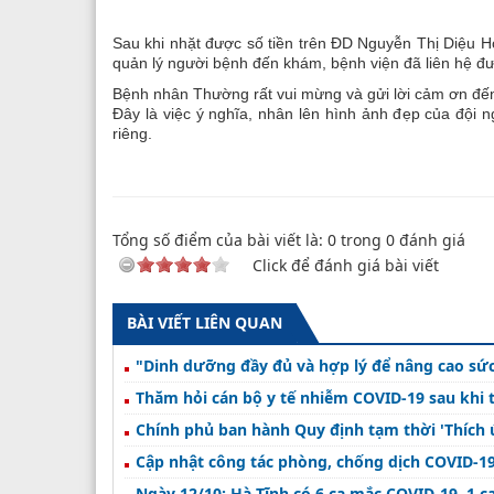
Sau khi nhặt được số tiền trên ĐD Nguyễn Thị Diệu H
quản lý người bệnh đến khám, bệnh viện đã liên hệ đư
Bệnh nhân Thường rất vui mừng và gửi lời cảm ơn đến 
Đây là việc ý nghĩa, nhân lên hình ảnh đẹp của đội 
riêng.
Tổng số điểm của bài viết là:
0
trong
0
đánh giá
Click để đánh giá bài viết
BÀI VIẾT LIÊN QUAN
"Dinh dưỡng đầy đủ và hợp lý để nâng cao sức
Thăm hỏi cán bộ y tế nhiễm COVID-19 sau khi 
Chính phủ ban hành Quy định tạm thời 'Thích ứ
Cập nhật công tác phòng, chống dịch COVID-19
Ngày 12/10: Hà Tĩnh có 6 ca mắc COVID-19, 1 