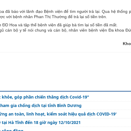
oa đã báo với lãnh đạo Bệnh viện để tìm người trả lại. Qua hệ thốn
ợc với bệnh nhân Phan Thị Thường để trả lại số tiền trên.
ĐD Hoa và tập thể bệnh viện đã giúp bà tìm lại số tiền đã mất.
ngũ cán bộ y tế nói chung và cán bộ, nhân viên bệnh viện Đa khoa Đ
Kho
 khỏe, góp phần chiến thắng dịch Covid-19"
tham gia chống dịch tại tỉnh Bình Dương
ng an toàn, linh hoạt, kiểm soát hiệu quả dịch COVID-19'
 tại Hà Tĩnh đến 18 giờ ngày 12/10/2021
ca cộng đồng