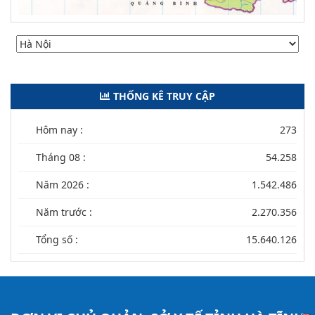
THỐNG KÊ TRUY CẬP
Hôm nay :
273
Tháng 08 :
54.258
Năm 2026 :
1.542.486
Năm trước :
2.270.356
Tổng số :
15.640.126