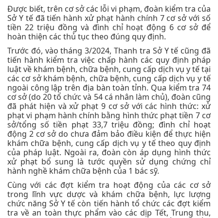
Được biết, trên cơ sở các lỗi vi phạm, đoàn kiểm tra của
Sở Y tế đã tiến hành xử phạt hành chính 7 cơ sở với số
tiền 22 triệu đồng và đình chỉ hoạt động 6 cơ sở để
hoàn thiện các thủ tục theo đúng quy định.
Trước đó, vào tháng 3/2024, Thanh tra Sở Y tế cũng đã
tiến hành kiểm tra việc chấp hành các quy định pháp
luật về khám bệnh, chữa bệnh, cung cấp dịch vụ y tế tại
các cơ sở khám bệnh, chữa bệnh, cung cấp dịch vụ y tế
ngoài công lập trên địa bàn toàn tỉnh. Qua kiểm tra 74
cơ sở (do 20 tổ chức và 54 cá nhân làm chủ), đoàn cũng
đã phát hiện và xử phạt 9 cơ sở với các hình thức: xử
phạt vi phạm hành chính bằng hình thức phạt tiền 7 cơ
sở/tổng số tiền phạt 33,7 triệu đồng; đình chỉ hoạt
động 2 cơ sở do chưa đảm bảo điều kiện để thực hiện
khám chữa bệnh, cung cấp dịch vụ y tế theo quy định
của pháp luật. Ngoài ra, đoàn còn áp dụng hình thức
xử phạt bổ sung là tước quyền sử dụng chứng chỉ
hành nghề khám chữa bệnh của 1 bác sỹ.
Cùng với các đợt kiểm tra hoạt động của các cơ sở
trong lĩnh vực dược và khám chữa bệnh, lực lượng
chức năng Sở Y tế còn tiến hành tổ chức các đợt kiểm
tra về an toàn thực phẩm vào các dịp Tết, Trung thu,