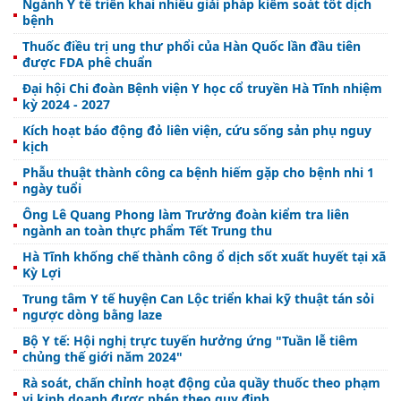
Ngành Y tế triển khai nhiều giải pháp kiểm soát tốt dịch
bệnh
Thuốc điều trị ung thư phổi của Hàn Quốc lần đầu tiên
được FDA phê chuẩn
Đại hội Chi đoàn Bệnh viện Y học cổ truyền Hà Tĩnh nhiệm
kỳ 2024 - 2027
Kích hoạt báo động đỏ liên viện, cứu sống sản phụ nguy
kịch
Phẫu thuật thành công ca bệnh hiếm gặp cho bệnh nhi 1
ngày tuổi
Ông Lê Quang Phong làm Trưởng đoàn kiểm tra liên
ngành an toàn thực phẩm Tết Trung thu
Hà Tĩnh khống chế thành công ổ dịch sốt xuất huyết tại xã
Kỳ Lợi
Trung tâm Y tế huyện Can Lộc triển khai kỹ thuật tán sỏi
ngược dòng bằng laze
Bộ Y tế: Hội nghị trực tuyến hưởng ứng "Tuần lễ tiêm
chủng thế giới năm 2024"
Rà soát, chấn chỉnh hoạt động của quầy thuốc theo phạm
vi kinh doanh được phép theo quy định