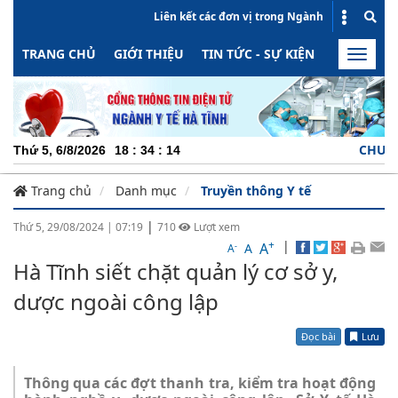
Liên kết các đơn vị trong Ngành
TRANG CHỦ
GIỚI THIỆU
TIN TỨC - SỰ KIỆN
HOẠT ĐỘN
Toggle
naviga
CHUYÊN NGHIỆ
Thứ 5, 6/8/2026
18
:
34
:
15
Trang chủ
Danh mục
Truyền thông Y tế
|
Thứ 5, 29/08/2024
|
07:19
710
Lượt xem
+
|
A
-
A
A
Hà Tĩnh siết chặt quản lý cơ sở y,
dược ngoài công lập
Đọc bài
Lưu
Thông qua các đợt thanh tra, kiểm tra hoạt động