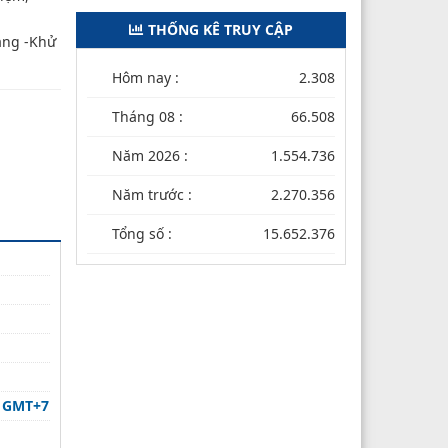
THỐNG KÊ TRUY CẬP
rang -Khử
Hôm nay :
2.308
Tháng 08 :
66.508
Năm 2026 :
1.554.736
Năm trước :
2.270.356
Tổng số :
15.652.376
 05:58 13/02/2021 GMT+7