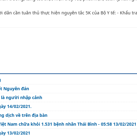
i dân cần tuân thủ thực hiện nguyên tắc 5K của Bộ Y tế: - Khẩu t
g
ết Nguyên đán
 là người nhập cảnh
gày 14/02/2021.
ng dịch về trên địa bàn
Sáng mùng 2 Tết, không có ca mắc COVID-19, Việt Nam chữa khỏi 1.531 bệnh nhân Thái Bình -
gày 13/02/2021