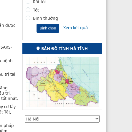
Rất tốt
Tốt
Bình thường
hân được
Xem kết quả
Bình chọn
s SARS-
BẢN ĐỒ TỈNH HÀ TĨNH
là bệnh
 trị tại
tăng
u trị,
 tốt nhất.
y cơ lây
t Tết,
ện pháp
hiệm,