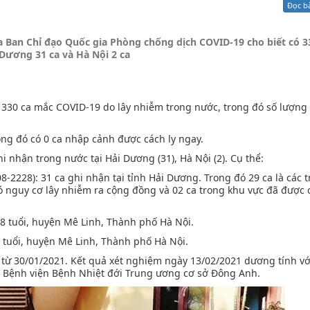
Đọc b
Xử lý kiến nghị - Khiếu nại tố cáo
Khác
ủa Ban Chỉ đạo Quốc gia Phòng chống dịch COVID-19 cho biết có 3
Dương 31 ca và Hà Nội 2 ca
 1330 ca mắc COVID-19 do lây nhiễm trong nước, trong đó số lượng
ong đó có 0 ca nhập cảnh được cách ly ngay.
 nhận trong nước tại Hải Dương (31), Hà Nội (2). Cụ thể:
-2228): 31 ca ghi nhận tại tỉnh Hải Dương. Trong đó 29 ca là các 
ó nguy cơ lây nhiễm ra cộng đồng và 02 ca trong khu vực đã được 
58 tuổi, huyện Mê Linh, Thành phố Hà Nội.
8 tuổi, huyện Mê Linh, Thành phố Hà Nội.
 từ 30/01/2021. Kết quả xét nghiệm ngày 13/02/2021 dương tính vớ
tại Bệnh viện Bệnh Nhiệt đới Trung ương cơ sở Đông Anh.