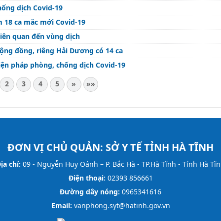
hống dịch Covid-19
m 18 ca mắc mới Covid-19
 liên quan đến vùng dịch
cộng đồng, riêng Hải Dương có 14 ca
biện pháp phòng, chống dịch Covid-19
2
3
4
5
»
»»
ĐƠN VỊ CHỦ QUẢN:
SỞ Y TẾ TỈNH HÀ TĨNH
ịa chỉ:
09 - Nguyễn Huy Oánh – P. Bắc Hà - TP.Hà Tĩnh - Tỉnh Hà Tĩ
Điện thoại:
02393 856661
Đường dây nóng:
0965341616
Email:
vanphong.syt@hatinh.gov.vn