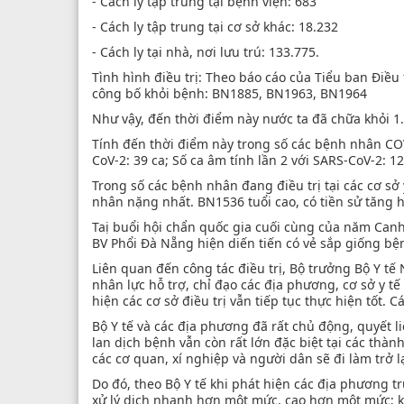
- Cách ly tập trung tại bệnh viện: 683
- Cách ly tập trung tại cơ sở khác: 18.232
- Cách ly tại nhà, nơi lưu trú: 133.775.
Tình hình điều trị: Theo báo cáo của Tiểu ban Điề
công bố khỏi bệnh: BN1885, BN1963, BN1964
Như vậy, đến thời điểm này nước ta đã chữa khỏi 
Tính đến thời điểm này trong số các bệnh nhân COVID
CoV-2: 39 ca; Số ca âm tính lần 2 với SARS-CoV-2: 12 
Trong số các bệnh nhân đang điều trị tại các cơ sở
nhân nặng nhất. BN1536 tuổi cao, có tiền sử tăng 
Taị buổi hội chẩn quốc gia cuối cùng của năm Canh T
BV Phổi Đà Nẵng hiện diến tiến có vẻ sắp giống bệ
Liên quan đến công tác điều trị, Bộ trưởng Bộ Y tế 
nhân lực hỗ trợ, chỉ đạo các địa phương, cơ sở y tế 
hiện các cơ sở điều trị vẫn tiếp tục thực hiện tốt. 
Bộ Y tế và các địa phương đã rất chủ động, quyết l
lan dịch bệnh vẫn còn rất lớn đặc biệt tại các thàn
các cơ quan, xí nghiệp và người dân sẽ đi làm trở lạ
Do đó, theo Bộ Y tế khi phát hiện các địa phương 
xử lý dịch nhanh hơn một mức, cao hơn một mức; khẩ