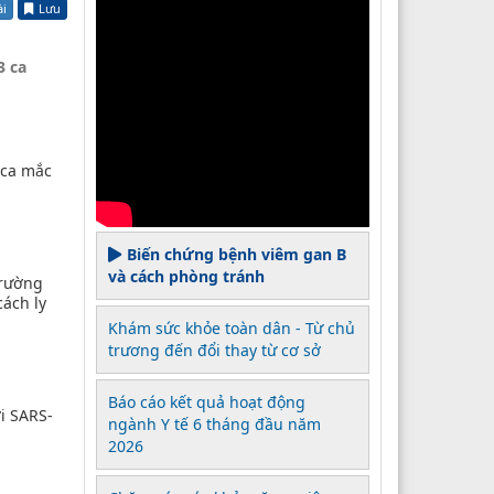
ài
Lưu
3 ca
 ca mắc
Biến chứng bệnh viêm gan B
và cách phòng tránh
trường
cách ly
Khám sức khỏe toàn dân - Từ chủ
trương đến đổi thay từ cơ sở
Báo cáo kết quả hoạt động
i SARS-
ngành Y tế 6 tháng đầu năm
2026