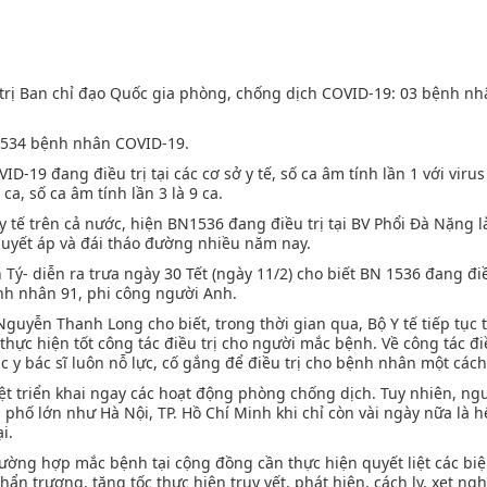
u trị Ban chỉ đạo Quốc gia phòng, chống dịch COVID-19: 03 bệnh n
1.534 bệnh nhân COVID-19.
-19 đang điều trị tại các cơ sở y tế, số ca âm tính lần 1 với viru
ca, số ca âm tính lần 3 là 9 ca.
 y tế trên cả nước, hiện BN1536 đang điều trị tại BV Phổi Đà Nặng 
huyết áp và đái tháo đường nhiều năm nay.
ý- diễn ra trưa ngày 30 Tết (ngày 11/2) cho biết BN 1536 đang điều
nh nhân 91, phi công người Anh.
Nguyễn Thanh Long cho biết, trong thời gian qua, Bộ Y tế tiếp tục 
thực hiện tốt công tác điều trị cho người mắc bệnh. Về công tác điề
Các y bác sĩ luôn nỗ lực, cố gắng để điều trị cho bệnh nhân một cách
iệt triển khai ngay các hoạt động phòng chống dịch. Tuy nhiên, ngu
h phố lớn như Hà Nội, TP. Hồ Chí Minh khi chỉ còn vài ngày nữa là hế
i.
trường hợp mắc bệnh tại cộng đồng cần thực hiện quyết liệt các bi
n trương, tăng tốc thực hiện truy vết, phát hiện, cách ly, xet ng