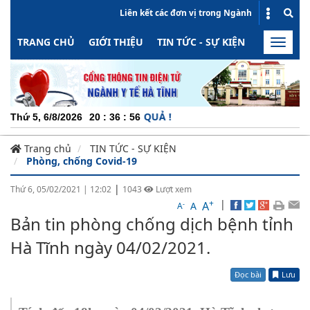
Liên kết các đơn vị trong Ngành
TRANG CHỦ
GIỚI THIỆU
TIN TỨC - SỰ KIỆN
HOẠT ĐỘN
Toggle
naviga
NG - MINH BẠCH - HIỆU QUẢ !
Thứ 5, 6/8/2026
20
:
36
:
56
Trang chủ
TIN TỨC - SỰ KIỆN
Phòng, chống Covid-19
|
Thứ 6, 05/02/2021
|
12:02
1043
Lượt xem
+
|
A
-
A
A
Bản tin phòng chống dịch bệnh tỉnh
Hà Tĩnh ngày 04/02/2021.
Đọc bài
Lưu