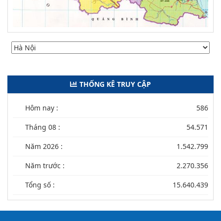
THỐNG KÊ TRUY CẬP
Hôm nay :
586
Tháng 08 :
54.571
Năm 2026 :
1.542.799
Năm trước :
2.270.356
Tổng số :
15.640.439