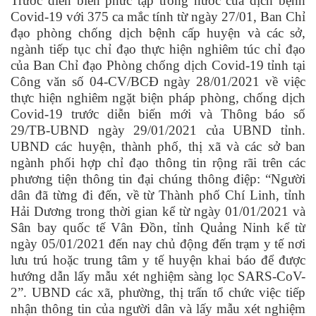
Trước diễn biến phức tạp trong nước của dịch bệnh
Covid-19 với 375 ca mắc tính từ ngày 27/01, Ban Chỉ
đạo phòng chống dịch bệnh cấp huyện và các sở,
ngành tiếp tục chỉ đạo thực hiện nghiêm túc chỉ đạo
của Ban Chỉ đạo Phòng chống dịch Covid-19 tỉnh tại
Công văn số 04-CV/BCĐ ngày 28/01/2021 về việc
thực hiện nghiêm ngặt biện pháp phòng, chống dịch
Covid-19 trước diễn biến mới và Thông báo số
29/TB-UBND ngày 29/01/2021 của UBND tỉnh.
UBND các huyện, thành phố, thị xã và các sở ban
ngành phối hợp chỉ đạo thông tin rộng rãi trên các
phương tiện thông tin đại chúng thông điệp: “Người
dân đã từng đi đến, về từ Thành phố Chí Linh, tỉnh
Hải Dương trong thời gian kể từ ngày 01/01/2021 và
Sân bay quốc tế Vân Đồn, tỉnh Quảng Ninh kể từ
ngày 05/01/2021 đến nay chủ động đến trạm y tế nơi
lưu trú hoặc trung tâm y tế huyện khai báo để được
hướng dẫn lấy mẫu xét nghiệm sàng lọc SARS-CoV-
2”. UBND các xã, phường, thị trấn tổ chức việc tiếp
nhận thông tin của người dân và lấy mẫu xét nghiệm