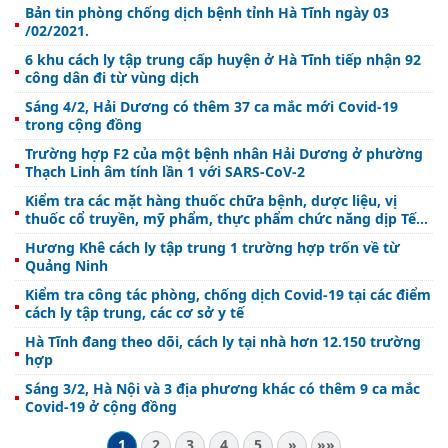
Bản tin phòng chống dịch bệnh tỉnh Hà Tĩnh ngày 03
/02/2021.
6 khu cách ly tập trung cấp huyện ở Hà Tĩnh tiếp nhận 92
công dân đi từ vùng dịch
Sáng 4/2, Hải Dương có thêm 37 ca mắc mới Covid-19
trong cộng đồng
Trường hợp F2 của một bệnh nhân Hải Dương ở phường
Thạch Linh âm tính lần 1 với SARS-CoV-2
Kiểm tra các mặt hàng thuốc chữa bệnh, dược liệu, vị
thuốc cổ truyền, mỹ phẩm, thực phẩm chức năng dịp Tết
Nguyên đán Tân Sửu 2021
Hương Khê cách ly tập trung 1 trường hợp trốn về từ
Quảng Ninh
Kiểm tra công tác phòng, chống dịch Covid-19 tại các điểm
cách ly tập trung, các cơ sở y tế
Hà Tĩnh đang theo dõi, cách ly tại nhà hơn 12.150 trường
hợp
Sáng 3/2, Hà Nội và 3 địa phương khác có thêm 9 ca mắc
Covid-19 ở cộng đồng
1
2
3
4
5
»
»»