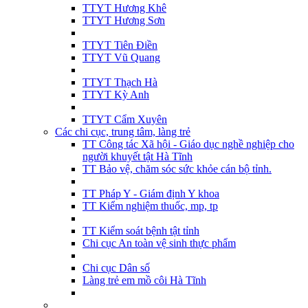
TTYT Hương Khê
TTYT Hương Sơn
TTYT Tiên Điền
TTYT Vũ Quang
TTYT Thạch Hà
TTYT Kỳ Anh
TTYT Cẩm Xuyên
Các chi cục, trung tâm, làng trẻ
TT Công tác Xã hội - Giáo dục nghề nghiệp cho
người khuyết tật Hà Tĩnh
TT Bảo vệ, chăm sóc sức khỏe cán bộ tỉnh.
TT Pháp Y - Giám định Y khoa
TT Kiểm nghiệm thuốc, mp, tp
TT Kiểm soát bệnh tật tỉnh
Chi cục An toàn vệ sinh thực phẩm
Chi cục Dân số
Làng trẻ em mồ côi Hà Tĩnh