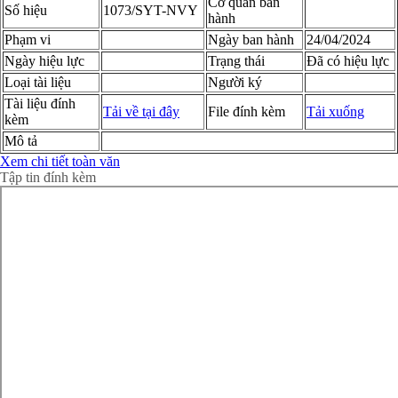
Cơ quan ban
Số hiệu
1073/SYT-NVY
hành
Phạm vi
Ngày ban hành
24/04/2024
Ngày hiệu lực
Trạng thái
Đã có hiệu lực
Loại tài liệu
Người ký
Tài liệu đính
Tải về tại đây
File đính kèm
Tải xuống
kèm
Mô tả
Xem chi tiết toàn văn
Tập tin đính kèm