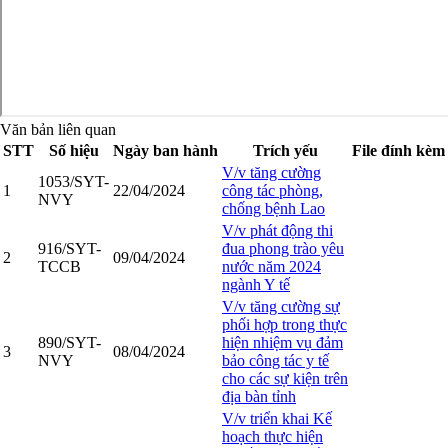
Văn bản liên quan
STT
Số hiệu
Ngày ban hành
Trích yếu
File đính kèm
V/v tăng cường
1053/SYT-
1
22/04/2024
công tác phòng,
NVY
chống bệnh Lao
V/v phát động thi
916/SYT-
đua phong trào yêu
2
09/04/2024
TCCB
nước năm 2024
ngành Y tế
V/v tăng cường sự
phối hợp trong thực
890/SYT-
hiện nhiệm vụ đảm
3
08/04/2024
NVY
bảo công tác y tế
cho các sự kiện trên
địa bàn tỉnh
V/v triển khai Kế
hoạch thực hiện