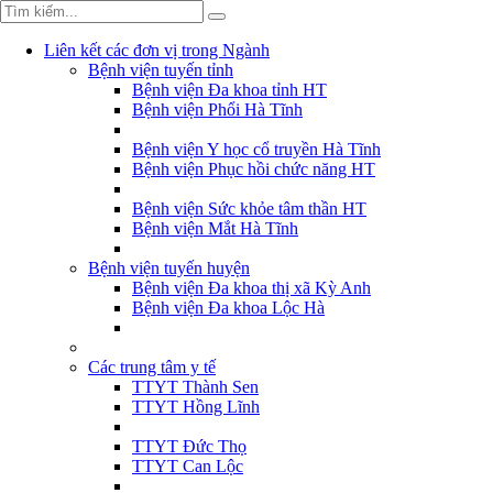
Liên kết các đơn vị trong Ngành
Bệnh viện tuyến tỉnh
Bệnh viện Đa khoa tỉnh HT
Bệnh viện Phổi Hà Tĩnh
Bệnh viện Y học cổ truyền Hà Tĩnh
Bệnh viện Phục hồi chức năng HT
Bệnh viện Sức khỏe tâm thần HT
Bệnh viện Mắt Hà Tĩnh
Bệnh viện tuyến huyện
Bệnh viện Đa khoa thị xã Kỳ Anh
Bệnh viện Đa khoa Lộc Hà
Các trung tâm y tế
TTYT Thành Sen
TTYT Hồng Lĩnh
TTYT Đức Thọ
TTYT Can Lộc