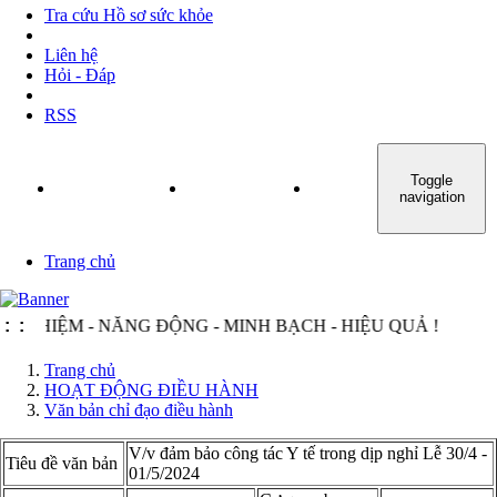
Tra cứu Hồ sơ sức khỏe
Liên hệ
Hỏi - Đáp
RSS
Toggle
TRANG CHỦ
GIỚI THIỆU
TIN TỨC - SỰ KIỆN
navigation
Trang chủ
NHIỆM - NĂNG ĐỘNG - MINH BẠCH - HIỆU QUẢ !
:
:
Trang chủ
HOẠT ĐỘNG ĐIỀU HÀNH
Văn bản chỉ đạo điều hành
V/v đảm bảo công tác Y tế trong dịp nghỉ Lễ 30/4 -
Tiêu đề văn bản
01/5/2024