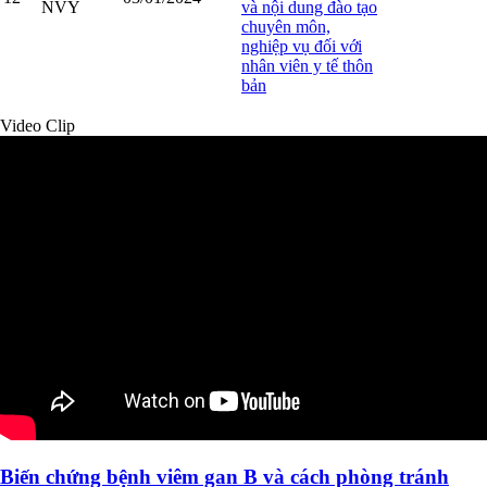
NVY
và nội dung đào tạo
chuyên môn,
nghiệp vụ đối với
nhân viên y tế thôn
bản
Video Clip
Biến chứng bệnh viêm gan B và cách phòng tránh