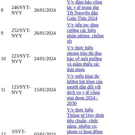
V/v đảm bảo công
246/SYT-
tác y tế trong dịp
8
26/01/2024
NVY
Tết Nguyên đán
Giáp Thìn 2024
V/v tiếp tục tăng
252/SYT-
cường các biện
9
26/01/2024
NVY
pháp phòng, chống
rét
V/v thực hiện
phong trào thi đua
223/SYT-
10
24/01/2024
bảo vệ môi trường
NVY
và giảm thiểu rác
thải nhựa
V/v triển khai đo
lường hài lòng của
123/SYT-
người dân đối với
11
15/01/2024
NVY
dịch vụ y tế công
giai đoạn 2024 -
2030
V/v thực hiện
Thông tư Quy định
tiêu chuẩn, chức
năng, nhiệm vụ,
3/SYT-
phạm vi hoạt động
12
03/01/2024