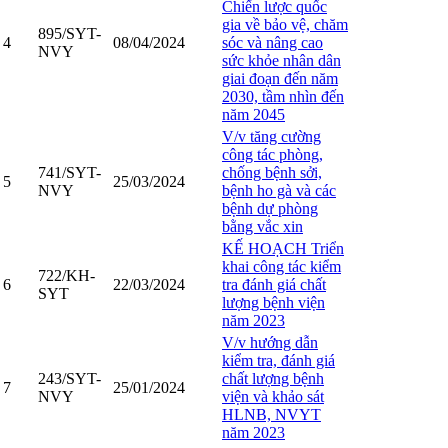
Chiến lược quốc
gia về bảo vệ, chăm
895/SYT-
4
08/04/2024
sóc và nâng cao
NVY
sức khỏe nhân dân
giai đoạn đến năm
2030, tầm nhìn đến
năm 2045
V/v tăng cường
công tác phòng,
741/SYT-
chống bệnh sởi,
5
25/03/2024
NVY
bệnh ho gà và các
bệnh dự phòng
bằng vắc xin
KẾ HOẠCH Triển
khai công tác kiểm
722/KH-
6
22/03/2024
tra đánh giá chất
SYT
lượng bệnh viện
năm 2023
V/v hướng dẫn
kiểm tra, đánh giá
243/SYT-
chất lượng bệnh
7
25/01/2024
NVY
viện và khảo sát
HLNB, NVYT
năm 2023