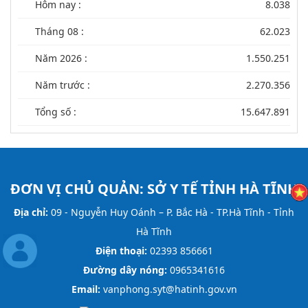
Hôm nay :
8.038
Tháng 08 :
62.023
Năm 2026 :
1.550.251
Năm trước :
2.270.356
Tổng số :
15.647.891
ĐƠN VỊ CHỦ QUẢN:
SỞ Y TẾ TỈNH HÀ TĨNH
Địa chỉ:
09 - Nguyễn Huy Oánh – P. Bắc Hà - TP.Hà Tĩnh - Tỉnh
Hà Tĩnh
Điện thoại:
02393 856661
Đường dây nóng:
0965341616
Email:
vanphong.syt@hatinh.gov.vn