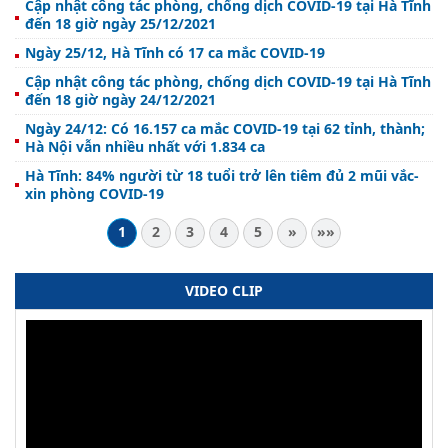
Cập nhật công tác phòng, chống dịch COVID-19 tại Hà Tĩnh
đến 18 giờ ngày 25/12/2021
Ngày 25/12, Hà Tĩnh có 17 ca mắc COVID-19
Cập nhật công tác phòng, chống dịch COVID-19 tại Hà Tĩnh
đến 18 giờ ngày 24/12/2021
Ngày 24/12: Có 16.157 ca mắc COVID-19 tại 62 tỉnh, thành;
Hà Nội vẫn nhiều nhất với 1.834 ca
Hà Tĩnh: 84% người từ 18 tuổi trở lên tiêm đủ 2 mũi vắc-
xin phòng COVID-19
1
2
3
4
5
»
»»
VIDEO CLIP