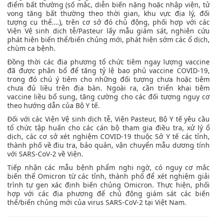
điểm bất thường (số mắc, diễn biến nặng hoặc nhập viện, tử
vong tăng bất thường theo thời gian, khu vực địa lý, đối
tượng cụ thể.…), trên cơ sở đó chủ động, phối hợp với các
Viện Vệ sinh dịch tễ/Pasteur lấy mẫu giám sát, nghiên cứu
phát hiện biến thể/biến chủng mới, phát hiện sớm các ổ dịch,
chùm ca bệnh.
Đồng thời các địa phương tổ chức tiêm ngay lượng vaccine
đã được phân bổ để tăng tỷ lệ bao phủ vaccine COVID-19,
trong đó chú ý tiêm cho những đối tượng chưa hoặc tiêm
chưa đủ liều trên địa bàn. Ngoài ra, cần triển khai tiêm
vaccine liều bổ sung, tăng cường cho các đối tượng nguy cơ
theo hướng dẫn của Bộ Y tế.
Đối với các Viện Vệ sinh dịch tễ, Viện Pasteur, Bộ Y tế yêu cầu
tổ chức tập huấn cho các cán bộ tham gia điều tra, xử lý ổ
dịch, các cơ sở xét nghiệm COVID-19 thuộc Sở Y tế các tỉnh,
thành phố về điu tra, bảo quản, vận chuyển mẫu dương tính
với SARS-CoV-2 về Viện.
Tiếp nhận các mẫu bệnh phẩm nghi ngờ, có nguy cơ mắc
biến thể Omicron từ các tỉnh, thành phố để xét nghiệm giải
trình tự gen xác định biến chủng Omicron. Thực hiện, phối
hợp với các địa phương để chủ động giám sát các biến
thể/biến chủng mới của virus SARS-CoV-2 tại Việt Nam.