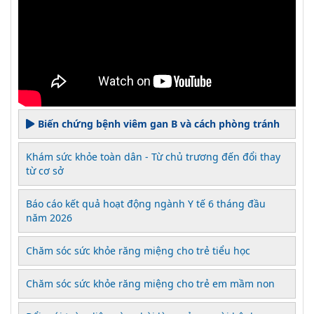
Biến chứng bệnh viêm gan B và cách phòng tránh
Khám sức khỏe toàn dân - Từ chủ trương đến đổi thay
từ cơ sở
Báo cáo kết quả hoạt động ngành Y tế 6 tháng đầu
năm 2026
Chăm sóc sức khỏe răng miệng cho trẻ tiểu học
Chăm sóc sức khỏe răng miệng cho trẻ em mầm non