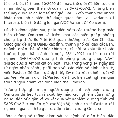
tế cho biết, từ tháng 10/2020 đến nay, thế giới đã liên tục ghi
nhận những biến thể mới của virus SARS-CoV-2. Những biến
thể này được Tổ chức Y tế thể giới (WHO) xếp thành các nhóm
khác nhau như: biến thể được quan tâm (VOI-Variants Of
Interest), biến thể đáng lo ngại (VOC-Variant Of Concern).
Để chủ động giám sát, phát hiện sớm các trường hợp mắc
biến chủng Omicron và triển khai các biện pháp phòng
chống kịp thời, Bộ Y tế (Cơ quan thường trực Ban Chỉ đạo
Quốc gia) đề nghị UBND các tỉnh, thành phố chỉ đạo các Ban,
ngành, đoàn thể, tổ chức chính trị, xã hội rà soát tất cả các
trường hợp nhập cảnh từ ngày 28/11/2021 có kết quả xét
nghiệm SARS-CoV-2 dương tính bằng phương pháp NAAT
(Nucleic Acid Amplification Test), PCR trong vòng 14 ngày (kể
từ ngày nhập cảnh), phối hợp với các Viện Vệ sinh dịch tễ,
Viện Pasteur để đánh giá dịch tễ, lấy mẫu xét nghiệm gửi về
các Viện Vệ sinh dịch tễ/Pasteur để thực hiện xét nghiệm giải
trình tự gen nhằm xác định biến thể Omicron.
Trường hợp ghi nhận người dương tính với biến chủng
Omicron thì tiếp tục rà soát, lấy mẫu xét nghiệm của những
người tiếp xúc gần và có kết quả xét nghiệm dương tính với
SARS-CoV-2 trước đó, gửi các Viện Vệ sinh dịch tễ/Pasteur xét
nghiệm, giải trình tự gen xác định biến chủng Omicron.
Tăng cường hệ thống giám sát ca bệnh có diễn biến, đặc