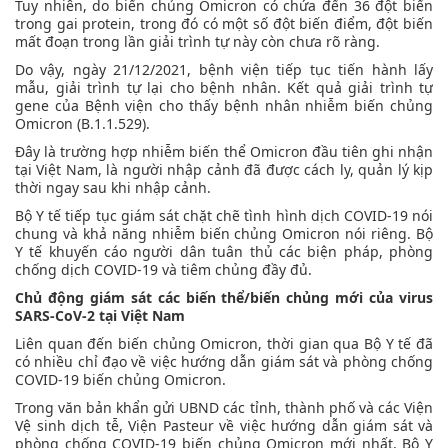
Tuy nhiên, do biến chủng Omicron có chứa đến 36 đột biến
trong gai protein, trong đó có một số đột biến điểm, đột biến
mất đoạn trong lần giải trình tự này còn chưa rõ ràng.
Do vậy, ngày 21/12/2021, bệnh viện tiếp tục tiến hành lấy
mẫu, giải trình tự lại cho bệnh nhân. Kết quả giải trình tự
gene của Bệnh viện cho thấy bệnh nhân nhiễm biến chủng
Omicron (B.1.1.529).
Đây là trường hợp nhiễm biến thể Omicron đầu tiên ghi nhận
tại Việt Nam, là người nhập cảnh đã được cách ly, quản lý kịp
thời ngay sau khi nhập cảnh.
Bộ Y tế tiếp tục giám sát chặt chẽ tình hình dịch COVID-19 nói
chung và khả năng nhiễm biến chủng Omicron nói riêng. Bộ
Y tế khuyến cáo người dân tuân thủ các biện pháp, phòng
chống dịch COVID-19 và tiêm chủng đầy đủ.
Chủ động giám sát các biến thể/biến chủng mới của virus
SARS-CoV-2 tại Việt Nam
Liên quan đến biến chủng Omicron, thời gian qua Bộ Y tế đã
có nhiều chỉ đạo về việc hướng dẫn giám sát và phòng chống
COVID-19 biến chủng Omicron.
Trong văn bản khẩn gửi UBND các tỉnh, thành phố và các Viện
Vệ sinh dịch tễ, Viện Pasteur về việc hướng dẫn giám sát và
phòng chống COVID-19 biến chủng Omicron mới nhất, Bộ Y