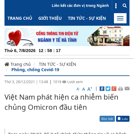
Liên kết các đơn vị trong Ngành
TRANG CHỦ
GIỚI THIỆU
TIN TỨC - SỰ KIỆN
HOẠT ĐỘN
Toggle
naviga
CHUYÊN
Thứ 6, 7/8/2026
12
:
58
:
17
Trang chủ
TIN TỨC - SỰ KIỆN
Phòng, chống Covid-19
|
Thứ 3, 28/12/2021
|
13:48
1018
Lượt xem
+
|
A
-
A
A
Việt Nam phát hiện ca nhiễm biến
chủng Omicron đầu tiên
Đọc bài
Lưu