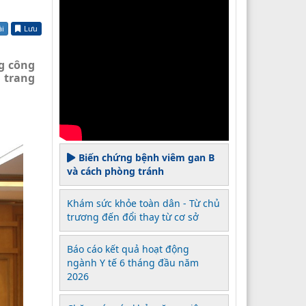
ài
Lưu
g công
 trang
Biến chứng bệnh viêm gan B
và cách phòng tránh
Khám sức khỏe toàn dân - Từ chủ
trương đến đổi thay từ cơ sở
Báo cáo kết quả hoạt động
ngành Y tế 6 tháng đầu năm
2026