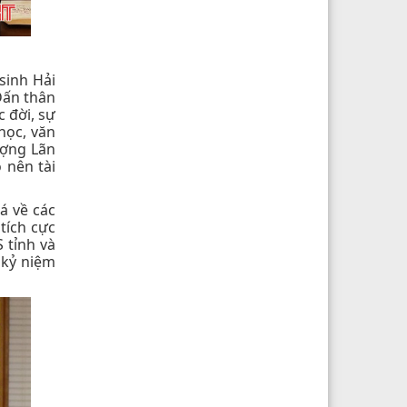
sinh Hải
Dấn thân
 đời, sự
học, văn
ượng Lãn
 nên tài
á về các
tích cực
 tỉnh và
 kỷ niệm