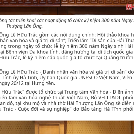
ng tác triển khai các hoạt động tổ chức kỷ niệm 300 năm Ngày 
Thượng Lãn Ông.
Ông Lê Hữu Trác gồm các nội dung chính: Hội thảo khoa 
ân văn hóa và giá trị di sản”; Triển lãm “Di sản của Hải Th
ộng trong ngày tổ chức lễ kỷ niệm 300 năm Ngày sinh Hả
ại Bệnh viện Đa khoa tỉnh, dâng hương tại di tích quốc gia 
ữu Trác, lễ kỷ niệm cấp quốc gia tổ chức tại Quảng trườ
ng Lê Hữu Trác - Danh nhân văn hóa và giá trị di sản” do
o, Tỉnh ủy Hà Tĩnh, Ủy ban Quốc gia UNESCO Việt Nam, Viện
ngày 20/12 tại Hưng Yên.
 Hữu Trác” được tổ chức tại Trung tâm Văn hóa - Điện ảnh 
riển lãm văn hóa nghệ thuật Việt Nam, Bộ VH-TT&DL phối
ian đó, tại khu mộ và nhà thờ Hải Thượng Lãn Ông sẽ diễn 
Trác - Cuộc đời và sự nghiệp” do Bảo tàng Hà Tĩnh phối