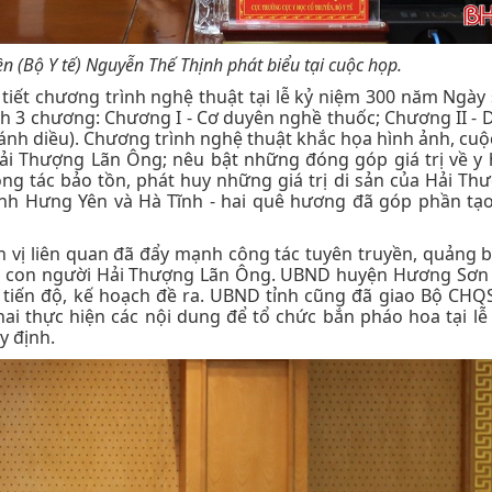
ền (Bộ Y tế) Nguyễn Thế Thịnh phát biểu tại cuộc họp.
tiết chương trình nghệ thuật tại lễ kỷ niệm 300 năm Ngày 
h 3 chương: Chương I - Cơ duyên nghề thuốc; Chương II - 
nh diều). Chương trình nghệ thuật khắc họa hình ảnh, cuộc
ải Thượng Lãn Ông; nêu bật những đóng góp giá trị về y 
ng tác bảo tồn, phát huy những giá trị di sản của Hải Th
ảnh Hưng Yên và Hà Tĩnh - hai quê hương đã góp phần tạo
n vị liên quan đã đẩy mạnh công tác tuyên truyền, quảng b
và con người Hải Thượng Lãn Ông. UBND huyện Hương Sơn 
 tiến độ, kế hoạch đề ra. UBND tỉnh cũng đã giao Bộ CHQS
hai thực hiện các nội dung để tổ chức bắn pháo hoa tại lễ
y định.