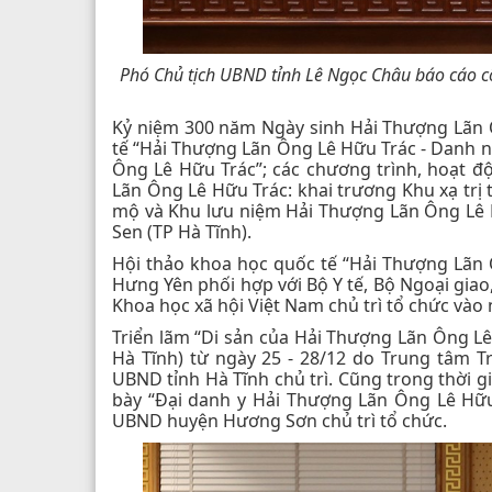
Phó Chủ tịch UBND tỉnh Lê Ngọc Châu báo cáo cô
Kỷ niệm 300 năm Ngày sinh Hải Thượng Lãn 
tế “Hải Thượng Lãn Ông Lê Hữu Trác - Danh nh
Ông Lê Hữu Trác”; các chương trình, hoạt đ
Lãn Ông Lê Hữu Trác: khai trương Khu xạ trị t
mộ và Khu lưu niệm Hải Thượng Lãn Ông Lê H
Sen (TP Hà Tĩnh).
Hội thảo khoa học quốc tế “Hải Thượng Lãn Ô
Hưng Yên phối hợp với Bộ Y tế, Bộ Ngoại gia
Khoa học xã hội Việt Nam chủ trì tổ chức vào 
Triển lãm “Di sản của Hải Thượng Lãn Ông Lê
Hà Tĩnh) từ ngày 25 - 28/12 do Trung tâm T
UBND tỉnh Hà Tĩnh chủ trì. Cũng trong thời g
bày “Đại danh y Hải Thượng Lãn Ông Lê Hữu 
UBND huyện Hương Sơn chủ trì tổ chức.