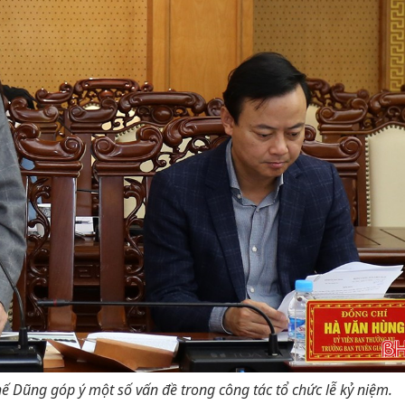
ế Dũng góp ý một số vấn đề trong công tác tổ chức lễ kỷ niệm.