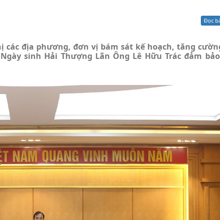
Xử lý kiến nghị - Khiếu nại tố cáo
Khác
Đọc b
ị các địa phương, đơn vị bám sát kế hoạch, tăng cườn
m Ngày sinh Hải Thượng Lãn Ông Lê Hữu Trác đảm bảo