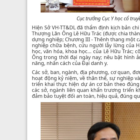
Cục trưởng Cục Y học cổ truy
Hiện Sở VH-TT&DL đã thẩm định kịch bản chi 
Thượng Lãn Ông Lê Hữu Trác (được chia thàn
dựng nghiệp; Chương III - Thênh thang một cá
nghiệp chữa bệnh, cứu người lẫy lừng của H
học, văn hóa, khoa học… của Lê Hữu Trác; cô
Ông trong thời đại ngày nay; nêu bật hình 
năng, nhân cách của Đại danh y.
Các sở, ban, ngành, địa phương, cơ quan, đơ
hoạt động kỷ niệm, về thân thế, sự nghiệp 
triển khai thực hiện dự án cơ bản theo đúng
các sở, ngành liên quan khẩn trương triển k
đảm bảo tuyệt đối an toàn, hiệu quả, đúng qu