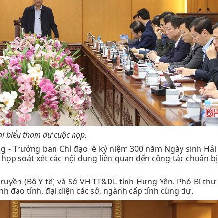
i biểu tham dự cuộc họp.
ng - Trưởng ban Chỉ đạo lễ kỷ niệm 300 năm Ngày sinh Hả
 họp soát xét các nội dung liên quan đến công tác chuẩn bị
truyền (Bộ Y tế) và Sở VH-TT&DL tỉnh Hưng Yên. Phó Bí th
nh đạo tỉnh, đại diện các sở, ngành cấp tỉnh cùng dự.