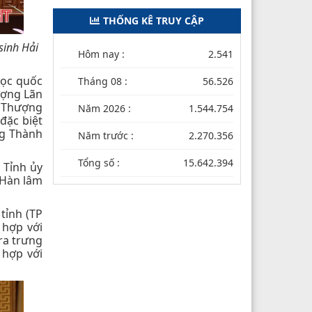
THỐNG KÊ TRUY CẬP
sinh Hải
Hôm nay :
2.541
học quốc
Tháng 08 :
56.526
ượng Lãn
i Thượng
Năm 2026 :
1.544.754
đặc biệt
ng Thành
Năm trước :
2.270.356
Tổng số :
15.642.394
 Tỉnh ủy
 Hàn lâm
tỉnh (TP
 hợp với
ra trưng
 hợp với