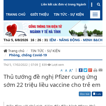
Liên kết các đơn vị trong Ngành
TRANG CHỦ
GIỚI THIỆU
TIN TỨC - SỰ KIỆN
HOẠT ĐỘN
Toggle
naviga
UYÊN NGHIỆP - TRÁCH NHIỆM - NĂNG ĐỘNG - MINH BẠCH - HIỆU
Thứ 5, 6/8/2026
16
:
26
:
32
Trang chủ
TIN TỨC - SỰ KIỆN
Phòng, chống Covid-19
|
Thứ 5, 17/02/2022
|
07:09
839
Lượt xem
+
|
A
-
A
A
Thủ tướng đề nghị Pfizer cung ứng
sớm 22 triệu liều vaccine cho trẻ em
Đọc bài
Lưu