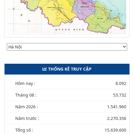
THỐNG KÊ TRUY CẬP
Hôm nay :
8.092
Tháng 08 :
53.732
Năm 2026 :
1.541.960
Năm trước :
2.270.356
Tổng số :
15.639.600