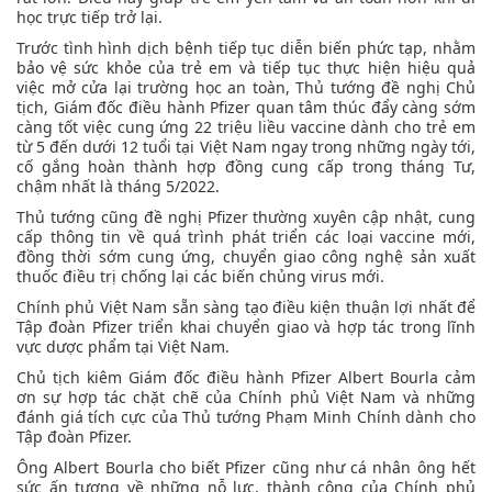
học trực tiếp trở lại.
Trước tình hình dịch bệnh tiếp tục diễn biến phức tạp, nhằm
bảo vệ sức khỏe của trẻ em và tiếp tục thực hiện hiệu quả
việc mở cửa lại trường học an toàn, Thủ tướng đề nghị Chủ
tịch, Giám đốc điều hành Pfizer quan tâm thúc đẩy càng sớm
càng tốt việc cung ứng 22 triệu liều vaccine dành cho trẻ em
từ 5 đến dưới 12 tuổi tại Việt Nam ngay trong những ngày tới,
cố gắng hoàn thành hợp đồng cung cấp trong tháng Tư,
chậm nhất là tháng 5/2022.
Thủ tướng cũng đề nghị Pfizer thường xuyên cập nhật, cung
cấp thông tin về quá trình phát triển các loại vaccine mới,
đồng thời sớm cung ứng, chuyển giao công nghệ sản xuất
thuốc điều trị chống lại các biến chủng virus mới.
Chính phủ Việt Nam sẵn sàng tạo điều kiện thuận lợi nhất để
Tập đoàn Pfizer triển khai chuyển giao và hợp tác trong lĩnh
vực dược phẩm tại Việt Nam.
Chủ tịch kiêm Giám đốc điều hành Pfizer Albert Bourla cảm
ơn sự hợp tác chặt chẽ của Chính phủ Việt Nam và những
đánh giá tích cực của Thủ tướng Phạm Minh Chính dành cho
Tập đoàn Pfizer.
Ông Albert Bourla cho biết Pfizer cũng như cá nhân ông hết
sức ấn tượng về những nỗ lực, thành công của Chính phủ