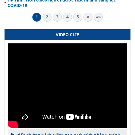
COVID-19
1
2
3
4
5
»
»»
VIDEO CLIP