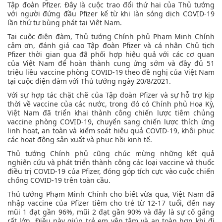
Tập đoàn Pfizer. Đây là cuộc trao đổi thứ hai của Thủ tướng
với người đứng đầu Pfizer kể từ khi làn sóng dịch COVID-19
lần thứ tư bùng phát tại Việt Nam.
Tại cuộc điện đàm, Thủ tướng Chính phủ Phạm Minh Chính
cảm ơn, đánh giá cao Tập đoàn Pfizer và cá nhân Chủ tịch
Pfizer thời gian qua đã phối hợp hiệu quả với các cơ quan
của Việt Nam để hoàn thành cung ứng sớm và đầy đủ 51
triệu liều vaccine phòng COVID-19 theo đề nghị của Việt Nam
tại cuộc điện đàm với Thủ tướng ngày 20/8/2021.
Với sự hợp tác chặt chẽ của Tập đoàn Pfizer và sự hỗ trợ kịp
thời về vaccine của các nước, trong đó có Chính phủ Hoa Kỳ,
Việt Nam đã triển khai thành công chiến lược tiêm chủng
vaccine phòng COVID-19, chuyển sang chiến lược thích ứng
linh hoạt, an toàn và kiểm soát hiệu quả COVID-19, khôi phục
các hoạt động sản xuất và phục hồi kinh tế.
Thủ tướng Chính phủ cũng chúc mừng những kết quả
nghiên cứu và phát triển thành công các loại vaccine và thuốc
điều trị COVID-19 của Pfizer, đóng góp tích cực vào cuộc chiến
chống COVID-19 trên toàn cầu.
Thủ tướng Phạm Minh Chính cho biết vừa qua, Việt Nam đã
nhập vaccine của Pfizer tiêm cho trẻ từ 12-17 tuổi, đến nay
mũi 1 đạt gần 96%, mũi 2 đạt gần 90% và đây là sự cố gắng
rất lớn. Điều này giúp trẻ em yên tâm và an toàn hơn khi đi