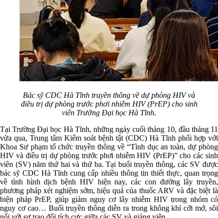
Bác sỹ CDC Hà Tĩnh truyền thông về dự phòng HIV và
điều trị dự phòng trước phơi nhiễm HIV (PrEP) cho sinh
viên Trường Đại học Hà Tĩnh.
Tại Trường Đại học Hà Tĩnh, những ngày cuối tháng 10, đầu tháng 11
vừa qua, Trung tâm Kiểm soát bệnh tật (CDC) Hà Tĩnh phối hợp với
Khoa Sư phạm tổ chức truyền thông về “Tình dục an toàn, dự phòng
HIV và điều trị dự phòng trước phơi nhiễm HIV (PrEP)” cho các sinh
viên (SV) năm thứ hai và thứ ba. Tại buổi truyền thông, các SV được
bác sỹ CDC Hà Tĩnh cung cấp nhiều thông tin thiết thực, quan trọng
về tình hình dịch bệnh HIV hiện nay, các con đường lây truyền,
phương pháp xét nghiệm sớm, hiệu quả của thuốc ARV và đặc biệt là
biện pháp PrEP, giúp giảm nguy cơ lây nhiễm HIV trong nhóm có
nguy cơ cao… Buổi truyền thông diễn ra trong không khí cởi mở, sôi
nổi với sự trao đổi tích cực giữa các SV và giảng viên