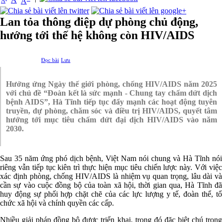
A
A
Lan tỏa thông điệp dự phòng chủ động,
hướng tới thế hệ không còn HIV/AIDS
Đọc bài
Lưu
Hưởng ứng Ngày thế giới phòng, chống HIV/AIDS năm 2025
với chủ đề “Đoàn kết là sức mạnh - Chung tay chấm dứt dịch
bệnh AIDS”, Hà Tĩnh tiếp tục đẩy mạnh các hoạt động tuyên
truyền, dự phòng, chăm sóc và điều trị HIV/AIDS, quyết tâm
hướng tới mục tiêu chấm dứt đại dịch HIV/AIDS vào năm
2030.
Sau 35 năm ứng phó dịch bệnh, Việt Nam nói chung và Hà Tĩnh nói
riêng vẫn tiếp tục kiên trì thực hiện mục tiêu chiến lược này. Với việc
xác định phòng, chống HIV/AIDS là nhiệm vụ quan trọng, lâu dài và
cần sự vào cuộc đồng bộ của toàn xã hội, thời gian qua, Hà Tĩnh đã
huy động sự phối hợp chặt chẽ của các lực lượng y tế, đoàn thể, tổ
chức xã hội và chính quyền các cấp.
Nhiều giải pháp đồng bộ được triển khai, trong đó đặc biệt chú trọng