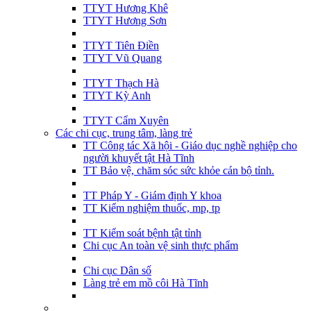
TTYT Hương Khê
TTYT Hương Sơn
TTYT Tiên Điền
TTYT Vũ Quang
TTYT Thạch Hà
TTYT Kỳ Anh
TTYT Cẩm Xuyên
Các chi cục, trung tâm, làng trẻ
TT Công tác Xã hội - Giáo dục nghề nghiệp cho
người khuyết tật Hà Tĩnh
TT Bảo vệ, chăm sóc sức khỏe cán bộ tỉnh.
TT Pháp Y - Giám định Y khoa
TT Kiểm nghiệm thuốc, mp, tp
TT Kiểm soát bệnh tật tỉnh
Chi cục An toàn vệ sinh thực phẩm
Chi cục Dân số
Làng trẻ em mồ côi Hà Tĩnh