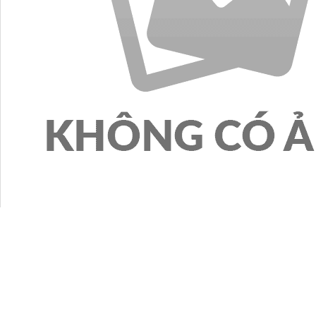
Thống kê truy cập
Hôm nay :
6.041