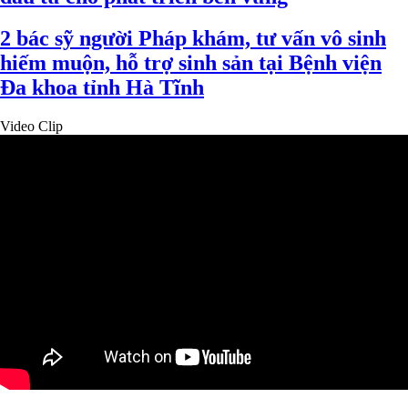
2 bác sỹ người Pháp khám, tư vấn vô sinh
hiếm muộn, hỗ trợ sinh sản tại Bệnh viện
Đa khoa tỉnh Hà Tĩnh
Video Clip