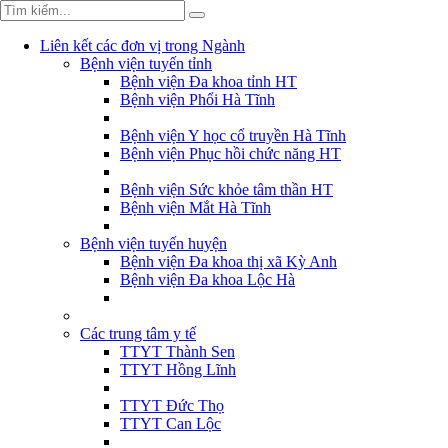
Liên kết các đơn vị trong Ngành
Bệnh viện tuyến tỉnh
Bệnh viện Đa khoa tỉnh HT
Bệnh viện Phổi Hà Tĩnh
Bệnh viện Y học cổ truyền Hà Tĩnh
Bệnh viện Phục hồi chức năng HT
Bệnh viện Sức khỏe tâm thần HT
Bệnh viện Mắt Hà Tĩnh
Bệnh viện tuyến huyện
Bệnh viện Đa khoa thị xã Kỳ Anh
Bệnh viện Đa khoa Lộc Hà
Các trung tâm y tế
TTYT Thành Sen
TTYT Hồng Lĩnh
TTYT Đức Thọ
TTYT Can Lộc