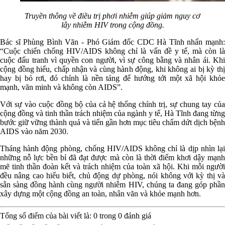
Truyền thông về điều trị phơi nhiễm giúp giảm nguy cơ
lây nhiễm HIV trong cộng đồng.
Bác sĩ Phùng Bình Văn - Phó Giám đốc CDC Hà Tĩnh nhấn mạnh:
“Cuộc chiến chống HIV/AIDS không chỉ là vấn đề y tế, mà còn là
cuộc đấu tranh vì quyền con người, vì sự công bằng và nhân ái. Khi
cộng đồng hiểu, chấp nhận và cùng hành động, khi không ai bị kỳ thị
hay bị bỏ rơi, đó chính là nền tảng để hướng tới một xã hội khỏe
mạnh, văn minh và không còn AIDS”.
Với sự vào cuộc đồng bộ của cả hệ thống chính trị, sự chung tay của
cộng đồng và tinh thần trách nhiệm của ngành y tế, Hà Tĩnh đang từng
bước giữ vững thành quả và tiến gần hơn mục tiêu chấm dứt dịch bệnh
AIDS vào năm 2030.
Tháng hành động phòng, chống HIV/AIDS không chỉ là dịp nhìn lại
những nỗ lực bền bỉ đã đạt được mà còn là thời điểm khơi dậy mạnh
mẽ tinh thần đoàn kết và trách nhiệm của toàn xã hội. Khi mỗi người
đều nâng cao hiểu biết, chủ động dự phòng, nói không với kỳ thị và
sẵn sàng đồng hành cùng người nhiễm HIV, chúng ta đang góp phần
xây dựng một cộng đồng an toàn, nhân văn và khỏe mạnh hơn.
Tổng số điểm của bài viết là:
0
trong
0
đánh giá