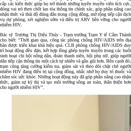
cấp các kiến thức giúp họ trở thành những tuyên truyền viên tích cực,
đóng vai trò then chốt lan tỏa thông tin chính xác, góp phần nâng cao
nhận thức và thái độ đúng đắn trong cộng đồng, mở rộng tiếp cận dịch
vụ dự phòng, xét nghiệm sớm và điều trị ARV bền vững cho người
nhiễm HIV.
Bác sỹ Trương Thị Diệu Thúy - Trạm trưởng Trạm Y tế Cẩm Thành
cho biết: “Thời gian qua, công tác phòng chống HIV/AIDS trên địa
bàn được triển khai khá hiệu quả. CLB phòng chống HIV/AIDS duy
trì hoạt động đều đặn, kết hợp lồng ghép tuyên truyền trong các buổi
sinh hoạt chi hội nông dân, đoàn thanh niên, hội phụ nữ, giúp người
dân tiếp cận thông tin một cách tự nhiên và gần gũi hơn. Bên cạnh đó,
trạm cũng tăng cường kiểm tra, giám sát và theo dõi chặt chẽ người
nhiễm HIV đang điều trị tại cộng đồng, nhắc nhở họ duy trì thuốc và
chăm sóc sức khỏe. Những hoạt động này đã góp phần nâng cao nhận
thức, giảm sự kỳ thị và tạo môi trường sống an toàn, thân thiện hơn
cho người nhiễm HIV”.