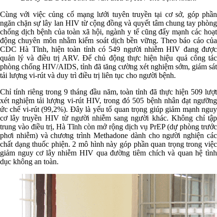
Cùng với việc củng cố mạng lưới tuyên truyền tại cơ sở, góp phần
ngăn chặn sự lây lan HIV từ cộng đồng và quyết tâm chung tay phòng
chống dịch bệnh của toàn xã hội, ngành y tế cũng đẩy mạnh các hoạt
động chuyên môn nhằm kiểm soát dịch bền vững. Theo báo cáo của
CDC Hà Tĩnh, hiện toàn tỉnh có 549 người nhiễm HIV đang được
quản lý và điều trị ARV. Để chủ động thực hiện hiệu quả công tác
phòng chống HIV/AIDS, tỉnh đã tăng cường xét nghiệm sớm, giám sát
tải lượng vi-rút và duy trì điều trị liên tục cho người bệnh.
Chỉ tính riêng trong 9 tháng đầu năm, toàn tỉnh đã thực hiện 509 lượt
xét nghiệm tải lượng vi-rút HIV, trong đó 505 bệnh nhân đạt ngưỡng
ức chế vi-rút (99,2%). Đây là yếu tố quan trọng giúp giảm mạnh nguy
cơ lây truyền HIV từ người nhiễm sang người khác. Không chỉ tập
trung vào điều trị, Hà Tĩnh còn mở rộng dịch vụ PrEP (dự phòng trước
phơi nhiễm) và chương trình Methadone dành cho người nghiện các
chất dạng thuốc phiện. 2 mô hình này góp phần quan trọng trong việc
giảm nguy cơ lây nhiễm HIV qua đường tiêm chích và quan hệ tình
dục không an toàn.