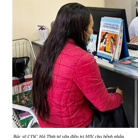
Bác sỹ CDC Hà Tĩnh tư vấn điều trị HIV cho bệnh nhân.