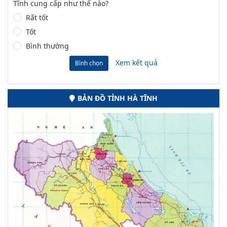
Tĩnh cung cấp như thế nào?
Rất tốt
Tốt
Bình thường
Xem kết quả
Bình chọn
BẢN ĐỒ TỈNH HÀ TĨNH