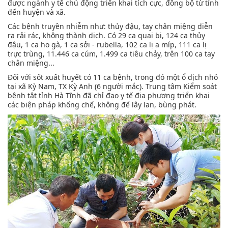
được ngành y tế chủ động triển khai tích cực, đồng bộ từ tỉnh
đến huyện và xã.
Các bệnh truyền nhiễm như: thủy đậu, tay chân miệng diễn
ra rải rác, không thành dịch. Có 29 ca quai bị, 124 ca thủy
đậu, 1 ca ho gà, 1 ca sởi - rubella, 102 ca lị a míp, 111 ca lị
trực trùng, 11.446 ca cúm, 1.499 ca tiêu chảy, trên 100 ca tay
chân miệng...
Đối với sốt xuất huyết có 11 ca bệnh, trong đó một ổ dịch nhỏ
tại xã Kỳ Nam, TX Kỳ Anh (6 người mắc). Trung tâm Kiểm soát
bệnh tật tỉnh Hà Tĩnh đã chỉ đạo y tế địa phương triển khai
các biện pháp khống chế, không để lây lan, bùng phát.