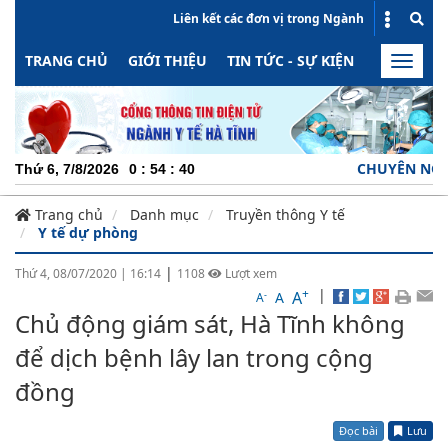
Liên kết các đơn vị trong Ngành
TRANG CHỦ
GIỚI THIỆU
TIN TỨC - SỰ KIỆN
HOẠT ĐỘN
Toggle
naviga
CHUYÊN NGHIỆP -
Thứ 6, 7/8/2026
0
:
54
:
41
Trang chủ
Danh mục
Truyền thông Y tế
Y tế dự phòng
|
Thứ 4, 08/07/2020
|
16:14
1108
Lượt xem
+
|
A
-
A
A
Chủ động giám sát, Hà Tĩnh không
để dịch bệnh lây lan trong cộng
đồng
Đọc bài
Lưu