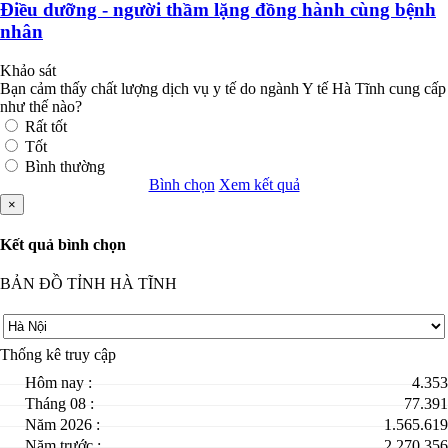
Điều dưỡng - người thầm lặng đồng hành cùng bệnh
nhân
Khảo sát
Bạn cảm thấy chất lượng dịch vụ y tế do ngành Y tế Hà Tĩnh cung cấp
như thế nào?
Rất tốt
Tốt
Bình thường
Bình chọn
Xem kết quả
×
Kết quả bình chọn
BẢN ĐỒ TỈNH HÀ TĨNH
Thống kê truy cập
Hôm nay :
4.353
Tháng 08 :
77.391
Năm 2026 :
1.565.619
Năm trước :
2.270.356