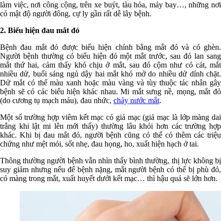
làm việc, nơi công cộng, trên xe buýt, tàu hỏa, máy bay…, những nơi
có mật độ người đông, cự ly gần rất dễ lây bệnh.
2. Biểu hiện đau mắt đỏ
Bệnh đau mắt đỏ được biểu hiện chính bằng mắt đỏ và có ghèn.
Người bệnh thường có biểu hiện đỏ một mắt trước, sau đó lan sang
mắt thứ hai, cảm thấy khó chịu ở mắt, sau đó cộm như có cát, mắt
nhiều dử, buổi sáng ngủ dậy hai mắt khó mở do nhiều dử dính chặt.
Dử mắt có thể màu xanh hoặc màu vàng và tùy thuộc tác nhân gây
bệnh sẽ có các biểu hiện khác nhau. Mi mắt sưng nề, mọng, mắt đỏ
(do cương tụ mạch máu), đau nhức,
chảy nước mắt
.
Một số trường hợp viêm kết mạc có giả mạc (giả mạc là lớp màng dai
trắng khi lật mi lên mới thấy) thường lâu khỏi hơn các trường hợp
khác. Khi bị đau mắt đỏ, người bệnh cũng có thể có thêm các triệu
chứng như mệt mỏi, sốt nhẹ, đau họng, ho, xuất hiện hạch ở tai.
Thông thường người bệnh vẫn nhìn thấy bình thường, thị lực không bị
suy giảm nhưng nếu để bệnh nặng, mắt người bệnh có thể bị phù đỏ,
có màng trong mắt, xuất huyết dưới kết mạc… thì hậu quả sẽ lớn hơn.