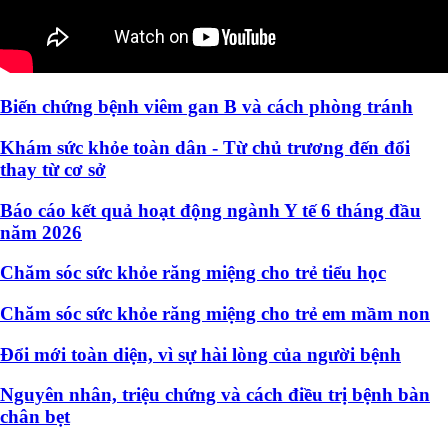
Biến chứng bệnh viêm gan B và cách phòng tránh
Khám sức khỏe toàn dân - Từ chủ trương đến đổi
thay từ cơ sở
Báo cáo kết quả hoạt động ngành Y tế 6 tháng đầu
năm 2026
Chăm sóc sức khỏe răng miệng cho trẻ tiểu học
Chăm sóc sức khỏe răng miệng cho trẻ em mầm non
Đổi mới toàn diện, vì sự hài lòng của người bệnh
Nguyên nhân, triệu chứng và cách điều trị bệnh bàn
chân bẹt