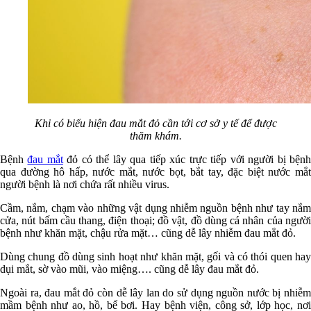
Khi có biểu hiện đau mắt đỏ cần tới cơ sở y tế để được
thăm khám.
Bệnh
đau mắt
đỏ có thể lây qua tiếp xúc trực tiếp với người bị bện
qua đường hô hấp, nước mắt, nước bọt, bắt tay, đặc biệt nước mắt
người bệnh là nơi chứa rất nhiều virus.
Cầm, nắm, chạm vào những vật dụng nhiễm nguồn bệnh như tay nắm
cửa, nút bấm cầu thang, điện thoại; đồ vật, đồ dùng cá nhân của người
bệnh như khăn mặt, chậu rửa mặt… cũng dễ lây nhiễm đau mắt đỏ.
Dùng chung đồ dùng sinh hoạt như khăn mặt, gối và có thói quen hay
dụi mắt, sờ vào mũi, vào miệng…. cũng dễ lây đau mắt đỏ.
Ngoài ra, đau mắt đỏ còn dễ lây lan do sử dụng nguồn nước bị nhiễm
mầm bệnh như ao, hồ, bể bơi. Hay bệnh viện, công sở, lớp học, nơi