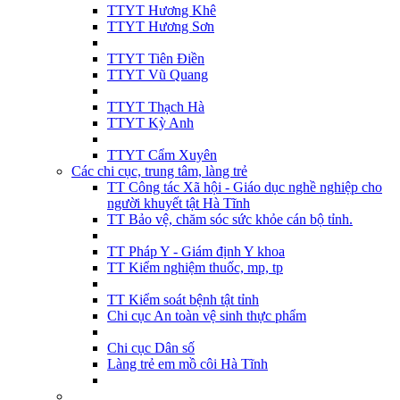
TTYT Hương Khê
TTYT Hương Sơn
TTYT Tiên Điền
TTYT Vũ Quang
TTYT Thạch Hà
TTYT Kỳ Anh
TTYT Cẩm Xuyên
Các chi cục, trung tâm, làng trẻ
TT Công tác Xã hội - Giáo dục nghề nghiệp cho
người khuyết tật Hà Tĩnh
TT Bảo vệ, chăm sóc sức khỏe cán bộ tỉnh.
TT Pháp Y - Giám định Y khoa
TT Kiểm nghiệm thuốc, mp, tp
TT Kiểm soát bệnh tật tỉnh
Chi cục An toàn vệ sinh thực phẩm
Chi cục Dân số
Làng trẻ em mồ côi Hà Tĩnh