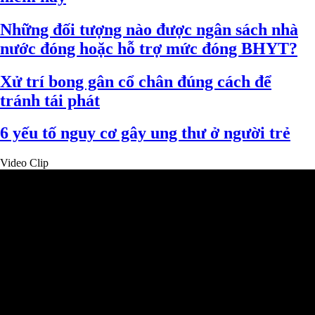
Những đối tượng nào được ngân sách nhà
nước đóng hoặc hỗ trợ mức đóng BHYT?
Xử trí bong gân cổ chân đúng cách để
tránh tái phát
6 yếu tố nguy cơ gây ung thư ở người trẻ
Video Clip