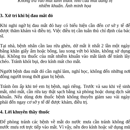
Không tra vào mắt lành thuốc nhỏ của mắt đang bị
nhiễm khuẩn. Ảnh minh họa
3. Xử trí khi bị đau mắt đỏ
Khi nghi ngờ bị đau mắt đỏ hay có biểu hiện cần đến cơ sở y tế để
được thăm khám và điều trị. Việc điều trị cần tuân thủ chỉ định của bác
sĩ.
Tại nhà, bệnh nhân cần lau rửa ghèn, dử mắt ít nhất 2 lần một ngày
bằng khăn giấy ẩm hoặc bông, lau xong vứt bỏ khăn, không sử dụng
lại. Không tra thuốc của mắt nhiễm khuẩn vào mắt lành để tránh lây
chéo. Tránh khói bụi, đeo kính mát cho mắt.
Người bệnh đau mắt đỏ cần nghỉ làm, nghỉ học, không đến những nơi
đông người trong thời gian bị bệnh.
Tránh ôm ấp khi trẻ em bị bệnh, ngủ riêng. Trước và sau khi vệ sinh
mắt, nhỏ mắt, cần rửa tay thật sạch bằng xà phòng hoặc dung dịch sát
khuẩn. Nếu dùng đơn thuốc bệnh không thuyên giảm sau vài ngày
phải đến ngay cơ sở y tế để được khám, điều trị.
4. Lời khuyên thầy thuốc
Để phòng tránh các bệnh về mắt do nước mưa cần tránh không để
nước mưa rơi trực tiếp vào mắt. Vì vậy, nên đeo kính hoặc sử dụng mũ