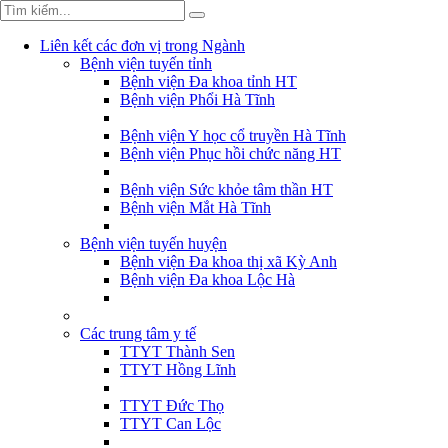
Liên kết các đơn vị trong Ngành
Bệnh viện tuyến tỉnh
Bệnh viện Đa khoa tỉnh HT
Bệnh viện Phổi Hà Tĩnh
Bệnh viện Y học cổ truyền Hà Tĩnh
Bệnh viện Phục hồi chức năng HT
Bệnh viện Sức khỏe tâm thần HT
Bệnh viện Mắt Hà Tĩnh
Bệnh viện tuyến huyện
Bệnh viện Đa khoa thị xã Kỳ Anh
Bệnh viện Đa khoa Lộc Hà
Các trung tâm y tế
TTYT Thành Sen
TTYT Hồng Lĩnh
TTYT Đức Thọ
TTYT Can Lộc