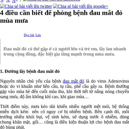
A
A
4 điều cần biết để phòng bệnh đau mắt đỏ
mùa mưa
Đọc bài
Lưu
Đau mắt đỏ có thể gặp ở cả người lớn và trẻ em, lây lan nhanh
trong cộng đồng, đặc biệt gia tăng mạnh trong mùa mưa.
1. Đường lây bệnh đau mắt đỏ
Nguyên nhân chủ yếu của bệnh
đau mắt đỏ
là do virus Adenoviru
hoặc do vi khuẩn như liên cầu, tụ cầu, phế cầu gây ra. Bệnh thường
gặp vào mùa hè đến cuối mùa thu, khi thời tiết từ nắng nóng chuyển
sang mưa, độ ẩm không khí cao, khi giao mùa…
Thời điểm này, mưa kéo dài khiến nhiều người mệt mỏi, hệ thống
miễn dịch kém nên có nguy cơ bị nhiễm bệnh. Bên cạnh đó, môi
trường nhiều khói bụi, vệ sinh kém, sử dụng nước ô nhiễm, dùng
chung khăn mặt, gối… cũng là điều kiện thuận lợi cho bệnh đau mắt
đỏ bùng phát.