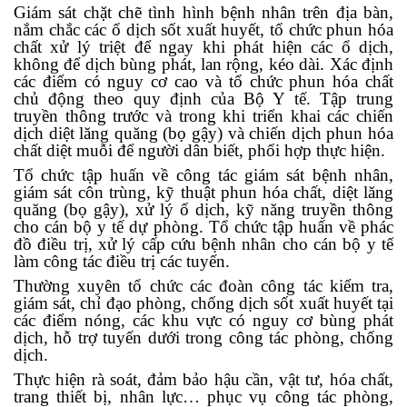
Giám sát chặt chẽ tình hình bệnh nhân trên địa bàn,
nắm chắc các ổ dịch sốt xuất huyết, tổ chức phun hóa
chất xử lý triệt để ngay khi phát hiện các ổ dịch,
không để dịch bùng phát, lan rộng, kéo dài. Xác định
các điểm có nguy cơ cao và tổ chức phun hóa chất
chủ động theo quy định của Bộ Y tế. Tập trung
truyền thông trước và trong khi triển khai các chiến
dịch diệt lăng quăng (bọ gậy) và chiến dịch phun hóa
chất diệt muỗi để người dân biết, phối hợp thực hiện.
Tổ chức tập huấn về công tác giám sát bệnh nhân,
giám sát côn trùng, kỹ thuật phun hóa chất, diệt lăng
quăng (bọ gậy), xử lý ổ dịch, kỹ năng truyền thông
cho cán bộ y tế dự phòng. Tổ chức tập huấn về phác
đồ điều trị, xử lý cấp cứu bệnh nhân cho cán bộ y tế
làm công tác điều trị các tuyến.
Thường xuyên tổ chức các đoàn công tác kiểm tra,
giám sát, chỉ đạo phòng, chống dịch sốt xuất huyết tại
các điểm nóng, các khu vực có nguy cơ bùng phát
dịch, hỗ trợ tuyến dưới trong công tác phòng, chống
dịch.
Thực hiện rà soát, đảm bảo hậu cần, vật tư, hóa chất,
trang thiết bị, nhân lực… phục vụ công tác phòng,