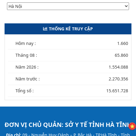
THỐNG KÊ TRUY CẬP
Hôm nay :
1.660
Tháng 08 :
65.860
Năm 2026 :
1.554.088
Năm trước :
2.270.356
Tổng số :
15.651.728
ĐƠN VỊ CHỦ QUẢN:
SỞ Y TẾ TỈNH HÀ TĨNH
Địa chỉ:
09 - Nguyễn Huy Oánh – P. Bắc Hà - TP.Hà Tĩnh - Tỉnh