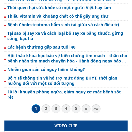
tháođường típ 2 tiến triển tại Bệnh viện Y học cổ truyền
Thói quen hại sức khỏe số một người Việt hay làm
Hà Tĩnh.
Thiếu vitamin và khoáng chất có thể gây ung thư
Bệnh Cholesteatoma bẩm sinh tai giữa và cách điều trị
Tại sao bị say xe và cách loại bỏ say xe bằng thuốc, gừng
sống, bạc hà
Các bệnh thường gặp sau tuổi 40
Hội thảo khoa học bảo vệ biến chứng tim mạch – thận cho
bệnh nhân tim mạch chuyển hóa - Hành động ngay bảo vệ
sớm.
Nhiễm giun sán có nguy hiểm không?
Bộ Y tế thông tin về hỗ trợ mức đóng BHYT, thời gian
hưởng đối với một số đối tượng
10 lời khuyên phòng ngừa, giảm nguy cơ mắc bệnh sốt
rét
1
2
3
4
5
»
»»
VIDEO CLIP