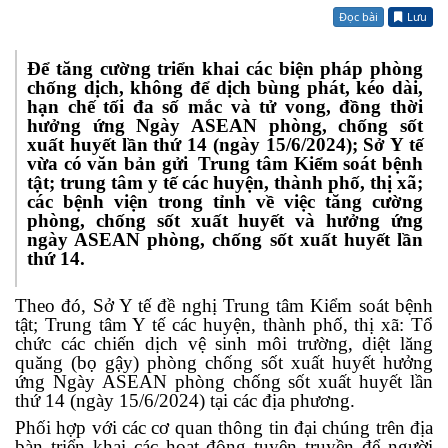
Đọc bài
Lưu
Để tăng cường triển khai các biện pháp phòng
chống dịch, không để dịch bùng phát, kéo dài,
hạn chế tối đa số mắc và tử vong, đồng thời
hưởng ứng Ngày ASEAN phòng, chống sốt
xuất huyết lần thứ 14 (ngày 15/6/2024); Sở Y tế
vừa có văn bản gửi
Trung tâm Kiểm soát bệnh
tật; trung tâm y tế các huyện, thành phố, thị xã;
các bệnh viện trong tỉnh về việc tăng cường
phòng, chống sốt xuất huyết và hưởng ứng
ngày ASEAN phòng, chống sốt xuất huyết lần
thứ 14.
Theo đó, Sở Y tế
đề nghị Trung tâm Kiểm soát bệnh
tật; Trung tâm Y tế các huyện, thành phố, thị xã: Tổ
chức các chiến dịch vệ sinh môi trường, diệt lăng
quăng (bọ gậy) phòng chống sốt xuất huyết hưởng
ứng Ngày ASEAN phòng chống sốt xuất huyết lần
thứ 14 (ngày 15/6/2024) tại các địa phương.
Phối hợp với các cơ quan thông tin đại chúng trên địa
bàn triển khai các hoạt động tuyên truyền để người