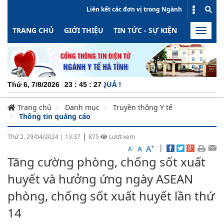
Liên kết các đơn vị trong Ngành
TRANG CHỦ
GIỚI THIỆU
TIN TỨC - SỰ KIỆN
HOẠT ĐỘN
Toggle
naviga
NG - MINH BẠCH - HIỆU QUẢ !
Thứ 6, 7/8/2026
23
:
45
:
27
Trang chủ
Danh mục
Truyền thông Y tế
Thông tin quảng cáo
|
Thứ 2, 29/04/2024
|
13:37
875
Lượt xem
+
|
A
-
A
A
Tăng cường phòng, chống sốt xuất
huyết và hưởng ứng ngày ASEAN
phòng, chống sốt xuất huyết lần thứ
14