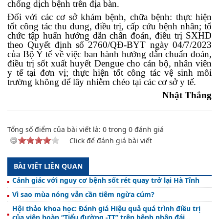
chống dịch bệnh trên địa bàn.
Đối với các cơ sở khám bệnh, chữa bệnh: thực hiện
tốt công tác thu dung, điều trị, cấp cứu bệnh nhân; tổ
chức tập huấn hướng dẫn chẩn đoán, điều trị SXHD
theo Quyết định số 2760/QĐ-BYT ngày 04/7/2023
của Bộ Y tế về việc ban hành hướng dẫn chuẩn đoán,
điều trị sốt xuất huyết Dengue cho cán bộ, nhân viên
y tế tại đơn vị; thực hiện tốt công tác vệ sinh môi
trường không để lây nhiễm chéo tại các cơ sở y tế.
Nhật Thắng
Tổng số điểm của bài viết là:
0
trong
0
đánh giá
Click để đánh giá bài viết
BÀI VIẾT LIÊN QUAN
Cảnh giác với nguy cơ bệnh sốt rét quay trở lại Hà Tĩnh
Vì sao mùa nóng vẫn cần tiêm ngừa cúm?
Hội thảo khoa học: Đánh giá Hiệu quả quá trình điều trị
của viên hoàn “Tiểu đường -TT” trên bệnh nhân đái