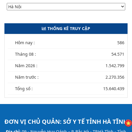
THỐNG KÊ TRUY CẬP
Hôm nay :
586
Tháng 08 :
54.571
Năm 2026 :
1.542.799
Năm trước :
2.270.356
Tổng số :
15.640.439
ĐƠN VỊ CHỦ QUẢN:
SỞ Y TẾ TỈNH HÀ TĨNH
Địa chỉ:
09 - Nguyễn Huy Oánh – P. Bắc Hà - TP.Hà Tĩnh - Tỉnh