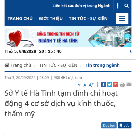
Liên kết các đơn vị trong Ngành
TRANG CHỦ
GIỚI THIỆU
TIN TỨC - SỰ KIỆN
HOẠT ĐỘN
Toggle
naviga
CHUYÊN
Thứ 5, 6/8/2026
20
:
35
:
40
Trang chủ
TIN TỨC - SỰ KIỆN
Tin trong ngành
|
Thứ 3, 20/09/2022
|
08:09
980
Lượt xem
+
|
A
-
A
A
Sở Y tế Hà Tĩnh tạm đình chỉ hoạt
động 4 cơ sở dịch vụ kính thuốc,
thẩm mỹ
Đọc bài
Lưu