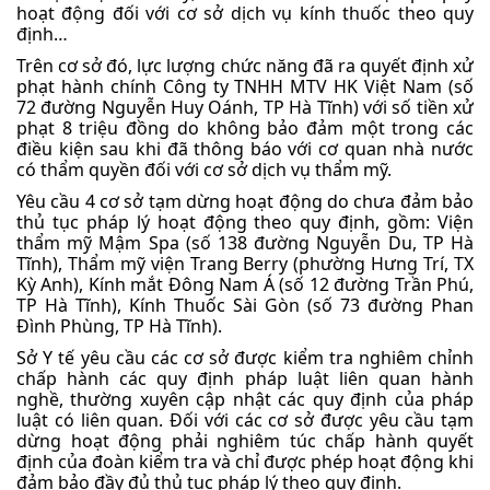
hoạt động đối với cơ sở dịch vụ kính thuốc theo quy
định…
Trên cơ sở đó, lực lượng chức năng đã ra quyết định xử
phạt hành chính Công ty TNHH MTV HK Việt Nam (số
72 đường Nguyễn Huy Oánh, TP Hà Tĩnh) với số tiền xử
phạt 8 triệu đồng do không bảo đảm một trong các
điều kiện sau khi đã thông báo với cơ quan nhà nước
có thẩm quyền đối với cơ sở dịch vụ thẩm mỹ.
Yêu cầu 4 cơ sở tạm dừng hoạt động do chưa đảm bảo
thủ tục pháp lý hoạt động theo quy định, gồm: Viện
thẩm mỹ Mậm Spa (số 138 đường Nguyễn Du, TP Hà
Tĩnh), Thẩm mỹ viện Trang Berry (phường Hưng Trí, TX
Kỳ Anh), Kính mắt Đông Nam Á (số 12 đường Trần Phú,
TP Hà Tĩnh), Kính Thuốc Sài Gòn (số 73 đường Phan
Đình Phùng, TP Hà Tĩnh).
Sở Y tế yêu cầu các cơ sở được kiểm tra nghiêm chỉnh
chấp hành các quy định pháp luật liên quan hành
nghề, thường xuyên cập nhật các quy định của pháp
luật có liên quan. Đối với các cơ sở được yêu cầu tạm
dừng hoạt động phải nghiêm túc chấp hành quyết
định của đoàn kiểm tra và chỉ được phép hoạt động khi
đảm bảo đầy đủ thủ tục pháp lý theo quy định.