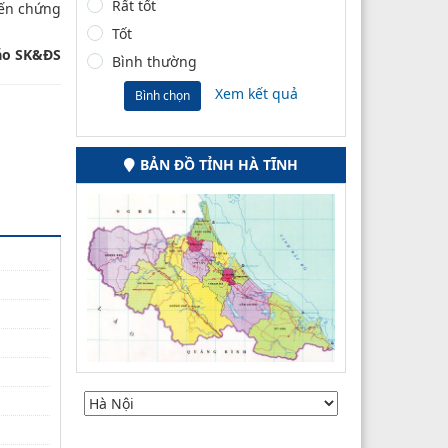
Rất tốt
iến chứng
Tốt
áo SK&ĐS
Bình thường
Xem kết quả
Bình chọn
BẢN ĐỒ TỈNH HÀ TĨNH