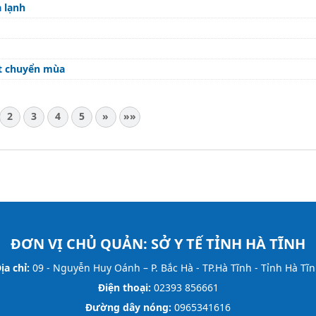
 lạnh
ết chuyển mùa
2
3
4
5
»
»»
ĐƠN VỊ CHỦ QUẢN:
SỞ Y TẾ TỈNH HÀ TĨNH
ịa chỉ:
09 - Nguyễn Huy Oánh – P. Bắc Hà - TP.Hà Tĩnh - Tỉnh Hà Tĩ
Điện thoại:
02393 856661
Đường dây nóng:
0965341616