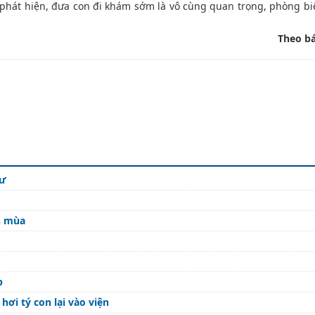
ệc phát hiện, đưa con đi khám sớm là vô cùng quan trọng, phòng b
Theo b
hư
n mùa
p
ơi tý con lại vào viện