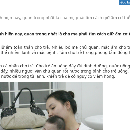
Đọc b
Xử lý kiến nghị - Khiếu nại tố cáo
Khác
nh hiện nay, quan trọng nhất là cha mẹ phải tìm cách giữ ấm cơ th
.
ạnh hiện nay, quan trọng nhất là cha mẹ phải tìm cách giữ ấm cơ 
i giữ ấm toàn thân cho trẻ. Nhiều bố mẹ chủ quan, mặc ấm cho 
 thể nhiễm lạnh và mắc bệnh. Tắm cho trẻ trong phòng tắm đóng k
inh cá nhân cho trẻ. Cho trẻ ăn uống đầy đủ dinh dưỡng, nước uốn
dậy, nhiều người vẫn chủ quan rót nước trong bình cho trẻ uống, 
nước để trong tủ lạnh, khiến trẻ dễ có nguy cơ viêm họng.