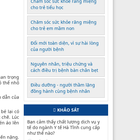
Chăm sóc sức khỏe răng miệng
cho trẻ tiểu học
Chăm sóc sức khỏe răng miệng
cho trẻ em mầm non
Đổi mới toàn diện, vì sự hài lòng
của người bệnh
Nguyên nhân, triệu chứng và
cách điều trị bệnh bàn chân bẹt
uan trọng
ó thể nhỏ
Điều dưỡng - người thầm lặng
đồng hành cùng bệnh nhân
ủ dẫn của
KHẢO SÁT
bé lại có
 chẽ. Lúc
Bạn cảm thấy chất lượng dịch vụ y
én áo lên
tế do ngành Y tế Hà Tĩnh cung cấp
như thế nào?
iến nặng.