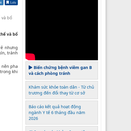
ài
Lưu
ể và bổ
thể và bổ
trẻ nhưng
ín, tránh
g nên pha
Biến chứng bệnh viêm gan B
trong khi
và cách phòng tránh
Khám sức khỏe toàn dân - Từ chủ
trương đến đổi thay từ cơ sở
Báo cáo kết quả hoạt động
ngành Y tế 6 tháng đầu năm
2026