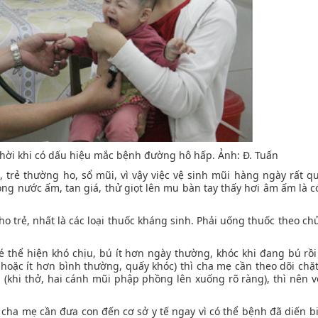
p thời khi có dấu hiệu mắc bệnh đường hô hấp. Ảnh: Đ. Tuấn
trẻ thường ho, sổ mũi, vì vậy việc vệ sinh mũi hàng ngày rất q
g nước ấm, tan giá, thử giọt lên mu bàn tay thấy hơi âm ấm là c
o trẻ, nhất là các loại thuốc kháng sinh. Phải uống thuốc theo ch
bé thể hiện khó chịu, bú ít hơn ngày thường, khóc khi đang bú rồi 
oặc ít hơn bình thường, quấy khóc) thì cha mẹ cần theo dõi chặt
 (khi thở, hai cánh mũi phập phồng lên xuống rõ ràng), thì nên v
cha mẹ cần đưa con đến cơ sở y tế ngay vì có thể bệnh đã diến b