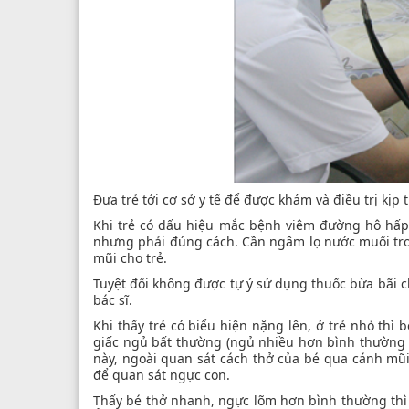
Đưa trẻ tới cơ sở y tế để được khám và điều trị kị
Khi trẻ có dấu hiệu mắc bệnh viêm đường hô hấp, 
nhưng phải đúng cách. Cần ngâm lọ nước muối tron
mũi cho trẻ.
Tuyệt đối không được tự ý sử dụng thuốc bừa bãi ch
bác sĩ.
Khi thấy trẻ có biểu hiện nặng lên, ở trẻ nhỏ thì 
giấc ngủ bất thường (ngủ nhiều hơn bình thường h
này, ngoài quan sát cách thở của bé qua cánh mũi
để quan sát ngực con.
Thấy bé thở nhanh, ngực lõm hơn bình thường thì 