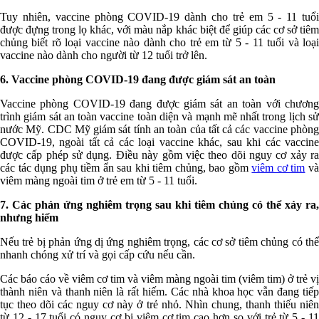
Tuy nhiên, vaccine phòng COVID-19 dành cho trẻ em 5 - 11 tuổi
được đựng trong lọ khác, với màu nắp khác biệt để giúp các cơ sở tiêm
chủng biết rõ loại vaccine nào dành cho trẻ em từ 5 - 11 tuổi và loại
vaccine nào dành cho người từ 12 tuổi trở lên.
6. Vaccine phòng COVID-19 đang được giám sát an toàn
Vaccine phòng COVID-19 đang được giám sát an toàn với chương
trình giám sát an toàn vaccine toàn diện và mạnh mẽ nhất trong lịch sử
nước Mỹ. CDC Mỹ giám sát tính an toàn của tất cả các vaccine phòng
COVID-19, ngoài tất cả các loại vaccine khác, sau khi các vaccine
được cấp phép sử dụng. Điều này gồm việc theo dõi nguy cơ xảy ra
các tác dụng phụ tiềm ẩn sau khi tiêm chủng, bao gồm
viêm cơ tim
v
viêm màng ngoài tim ở trẻ em từ 5 - 11 tuổi.
7. Các phản ứng nghiêm trọng sau khi tiêm chủng có thể xảy ra,
nhưng hiếm
Nếu trẻ bị phản ứng dị ứng nghiêm trọng, các cơ sở tiêm chủng có thể
nhanh chóng xử trí và gọi cấp cứu nếu cần.
Các báo cáo về viêm cơ tim và viêm màng ngoài tim (viêm tim) ở trẻ vị
thành niên và thanh niên là rất hiếm. Các nhà khoa học vẫn đang tiếp
tục theo dõi các nguy cơ này ở trẻ nhỏ. Nhìn chung, thanh thiếu niên
từ 12 - 17 tuổi có nguy cơ bị viêm cơ tim cao hơn so với trẻ từ 5 - 11