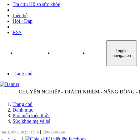
Tra cứu Hồ sơ sức khỏe
Liên hệ
Hỏi - Đáp
RSS
Toggle
TRANG CHỦ
GIỚI THIỆU
TIN TỨC - SỰ KIỆN
navigation
Trang chủ
:
:
CHUYÊN NGHIỆP - TRÁCH NHIỆM - NĂNG ĐỘNG - MINH
Trang chủ
Danh mục
Phố biến kiến thức
Sức khỏe mẹ và bé
|
Thứ 3, 08/03/2022
|
17:16
1206
Lượt xem
|
+
-
A