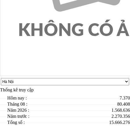
Thống kê truy cập
Hôm nay :
7.370
Tháng 08 :
80.408
Năm 2026 :
1.568.636
Năm trước :
2.270.356
Tổng số :
15.666.276