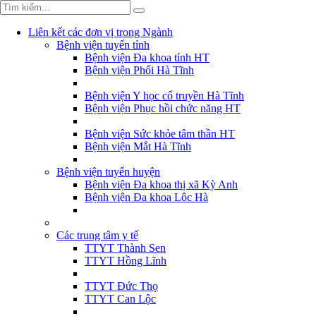
Liên kết các đơn vị trong Ngành
Bệnh viện tuyến tỉnh
Bệnh viện Đa khoa tỉnh HT
Bệnh viện Phổi Hà Tĩnh
Bệnh viện Y học cổ truyền Hà Tĩnh
Bệnh viện Phục hồi chức năng HT
Bệnh viện Sức khỏe tâm thần HT
Bệnh viện Mắt Hà Tĩnh
Bệnh viện tuyến huyện
Bệnh viện Đa khoa thị xã Kỳ Anh
Bệnh viện Đa khoa Lộc Hà
Các trung tâm y tế
TTYT Thành Sen
TTYT Hồng Lĩnh
TTYT Đức Thọ
TTYT Can Lộc