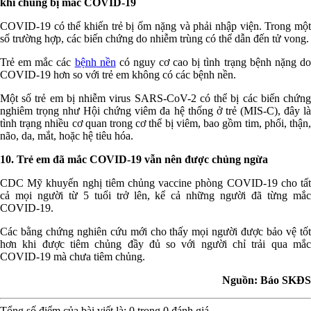
khi chúng bị mắc COVID-19
COVID-19 có thể khiến trẻ bị ốm nặng và phải nhập viện. Trong một
số trường hợp, các biến chứng do nhiễm trùng có thể dẫn đến tử vong.
Trẻ em mắc các
bệnh nền
có nguy cơ cao bị tình trạng bệnh nặng d
COVID-19 hơn so với trẻ em không có các bệnh nền.
Một số trẻ em bị nhiễm virus SARS-CoV-2 có thể bị các biến chứng
nghiêm trọng như Hội chứng viêm đa hệ thống ở trẻ (MIS-C), đây là
tình trạng nhiều cơ quan trong cơ thể bị viêm, bao gồm tim, phổi, thận,
não, da, mắt, hoặc hệ tiêu hóa.
10. Trẻ em đã mắc COVID-19 vẫn nên được chủng ngừa
CDC Mỹ khuyến nghị tiêm chủng vaccine phòng COVID-19 cho tất
cả mọi người từ 5 tuổi trở lên, kể cả những người đã từng mắc
COVID-19.
Các bằng chứng nghiên cứu mới cho thấy mọi người được bảo vệ tốt
hơn khi được tiêm chủng đầy đủ so với người chỉ trải qua mắc
COVID-19 mà chưa tiêm chủng.
Nguồn: Báo SKĐS
Tổng số điểm của bài viết là:
0
trong
0
đánh giá