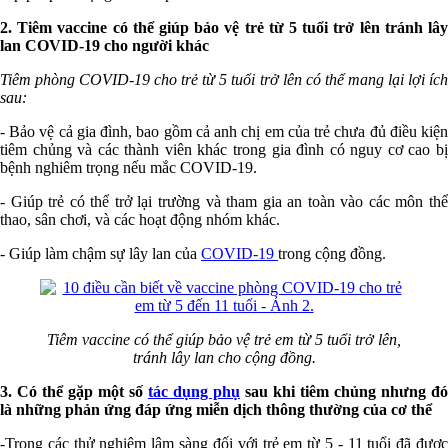
2. Tiêm vaccine có thể giúp bảo vệ trẻ từ 5 tuổi trở lên tránh lây
lan COVID-19 cho người khác
Tiêm phòng COVID-19 cho trẻ từ 5 tuổi trở lên có thể mang lại lợi ích
sau:
- Bảo vệ cả gia đình, bao gồm cả anh chị em của trẻ chưa đủ điều kiện
tiêm chủng và các thành viên khác trong gia đình có nguy cơ cao bị
bệnh nghiêm trọng nếu mắc COVID-19.
- Giúp trẻ có thể trở lại trường và tham gia an toàn vào các môn thể
thao, sân chơi, và các hoạt động nhóm khác.
- Giúp làm chậm sự lây lan của
COVID-19
trong cộng đồng.
Tiêm vaccine có thể giúp bảo vệ trẻ em từ 5 tuổi trở lên,
tránh lây lan cho cộng đồng.
3. Có thể gặp một số
tác dụng phụ
sau khi tiêm chủng nhưng đó
là những phản ứng đáp ứng miễn dịch thông thường của cơ thể
-Trong các thử nghiệm lâm sàng đối với trẻ em từ 5 - 11 tuổi đã được