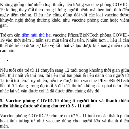
Không giống như nhiều loại thuốc, liều lượng vaccine phòng COVID-
19 không thay đổi theo trọng lượng người bệnh mà theo tuổi tính đến
ngày tiêm chủng. Điều này cũng đúng đối với các loại vaccine được
khuyến nghị thông thường khác, như vaccine phòng cúm hoặc viêm
gan.
Trẻ em cần
tiêm mũi thứ hai
vaccine Pfizer/BioNTech phòng COVID
19 vào thời điểm 3 tuần sau mũi tiêm đầu tiên. Nhiều hơn 1 liều là cần
thiết để trẻ có được sự bảo vệ tốt nhất và tạo được khả năng miễn dịch
cao hơn.
Nếu tuổi của trẻ từ 11 chuyển sang 12 tuổi trong khoảng thời gian giữa
liều thứ nhất và thứ hai, thì liều thứ hai phải là liều dành cho người từ
12 tuổi trở lên. Tuy nhiên, nếu trẻ được tiêm vaccine Pfizer/BioNTech
liều thứ 2 đang trong độ tuổi 5 đến 11 thì trẻ không cần phải tiêm liều
nhắc lại và vẫn được coi là đã được tiêm chủng đầy đủ.
5. Vaccine phòng COVID-19 dùng ở người lớn và thanh thiếu
niên không được sử dụng cho trẻ từ 5 - 11 tuổi
Vaccine phòng COVID-19 cho trẻ em từ 5 - 11 tuổi có các thành phần
hoạt tính tương tự như vaccine dùng cho người lớn và thanh thiếu
niên.