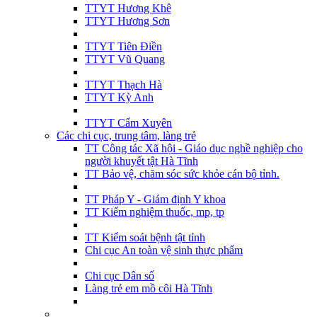
TTYT Hương Khê
TTYT Hương Sơn
TTYT Tiên Điền
TTYT Vũ Quang
TTYT Thạch Hà
TTYT Kỳ Anh
TTYT Cẩm Xuyên
Các chi cục, trung tâm, làng trẻ
TT Công tác Xã hội - Giáo dục nghề nghiệp cho
người khuyết tật Hà Tĩnh
TT Bảo vệ, chăm sóc sức khỏe cán bộ tỉnh.
TT Pháp Y - Giám định Y khoa
TT Kiểm nghiệm thuốc, mp, tp
TT Kiểm soát bệnh tật tỉnh
Chi cục An toàn vệ sinh thực phẩm
Chi cục Dân số
Làng trẻ em mồ côi Hà Tĩnh