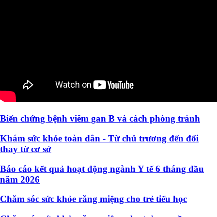
Biến chứng bệnh viêm gan B và cách phòng tránh
Khám sức khỏe toàn dân - Từ chủ trương đến đổi
thay từ cơ sở
Báo cáo kết quả hoạt động ngành Y tế 6 tháng đầu
năm 2026
Chăm sóc sức khỏe răng miệng cho trẻ tiểu học