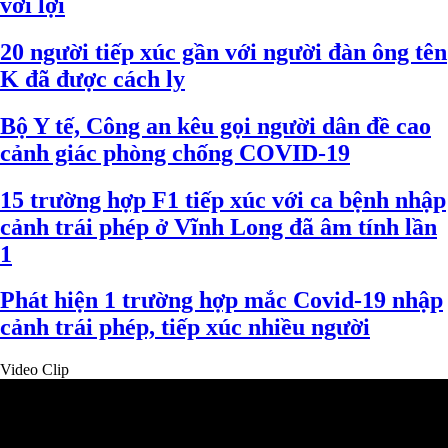
với lợi
20 người tiếp xúc gần với người đàn ông tên
K đã được cách ly
Bộ Y tế, Công an kêu gọi người dân đề cao
cảnh giác phòng chống COVID-19
15 trường hợp F1 tiếp xúc với ca bệnh nhập
cảnh trái phép ở Vĩnh Long đã âm tính lần
1
Phát hiện 1 trường hợp mắc Covid-19 nhập
cảnh trái phép, tiếp xúc nhiều người
Video Clip