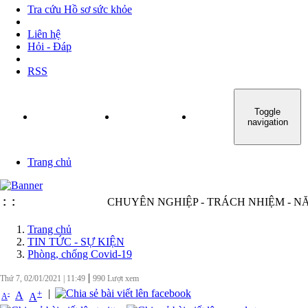
Tra cứu Hồ sơ sức khỏe
Liên hệ
Hỏi - Đáp
RSS
Toggle
TRANG CHỦ
GIỚI THIỆU
TIN TỨC - SỰ KIỆN
navigation
Trang chủ
:
:
CHUYÊN NGHIỆP - TRÁCH NHIỆM - NĂNG
Trang chủ
TIN TỨC - SỰ KIỆN
Phòng, chống Covid-19
|
Thứ 7, 02/01/2021
|
11:49
990
Lượt xem
|
+
-
A
A
A