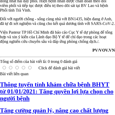
đồng nhất hai đáy phổi. Hiện bệnh nhân được chẩn đoán theo dõi
viêm phổi và tiếp tục được điều trị theo dõi sát tại BV Lao và bệnh
Phổi tỉnh Trà Vinh.
Đối với người chồng - sống cùng nhà với BN1435, hiện đang ở Anh,
đã tự đi xét nghiệm và cũng cho kết quả dương tính với SARS-CoV-2.
Viện Pasteur TP Hồ Chí Minh đã báo cáo Cục Y tế dự phòng để tổng
hợp và xin ý kiến của Lãnh đạo Bộ Y tế để chỉ đạo trong các hoạt
động nghiên cứu chuyên sâu và đáp ứng phòng chống dịch./.
PV/VOV.VN
Tổng số điểm của bài viết là:
0
trong
0
đánh giá
Click để đánh giá bài viết
Bài viết liên quan
Thông tuyến tỉnh khám chữa bệnh BHYT
từ 01/01/2021: Tăng quyền lợi lựa chọn cho
người bệnh
Tăng cường quản lý, nâng cao chất lượng