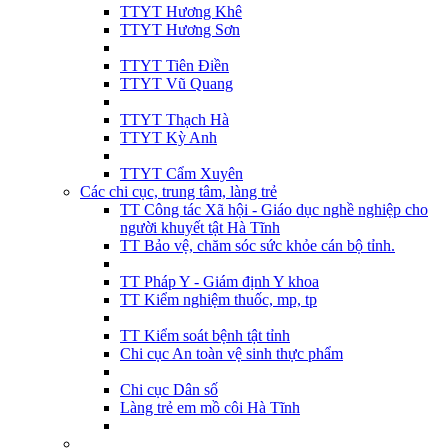
TTYT Hương Khê
TTYT Hương Sơn
TTYT Tiên Điền
TTYT Vũ Quang
TTYT Thạch Hà
TTYT Kỳ Anh
TTYT Cẩm Xuyên
Các chi cục, trung tâm, làng trẻ
TT Công tác Xã hội - Giáo dục nghề nghiệp cho
người khuyết tật Hà Tĩnh
TT Bảo vệ, chăm sóc sức khỏe cán bộ tỉnh.
TT Pháp Y - Giám định Y khoa
TT Kiểm nghiệm thuốc, mp, tp
TT Kiểm soát bệnh tật tỉnh
Chi cục An toàn vệ sinh thực phẩm
Chi cục Dân số
Làng trẻ em mồ côi Hà Tĩnh