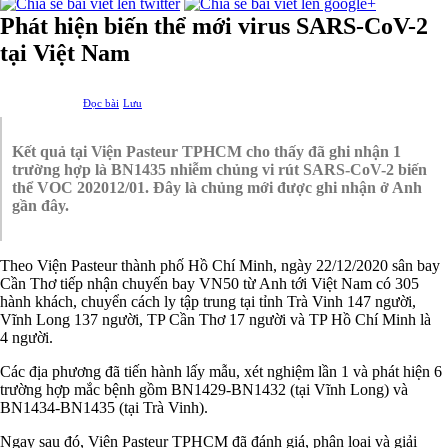
Phát hiện biến thể mới virus SARS-CoV-2
tại Việt Nam
Đọc bài
Lưu
Kết quả tại Viện Pasteur TPHCM cho thấy đã ghi nhận 1
trường hợp là BN1435 nhiễm chủng vi rút SARS-CoV-2 biến
thể VOC 202012/01. Đây là chủng mới được ghi nhận ở Anh
gần đây.
Theo Viện Pasteur thành phố Hồ Chí Minh, ngày 22/12/2020 sân bay
Cần Thơ tiếp nhận chuyến bay VN50 từ Anh tới Việt Nam có 305
hành khách, chuyển cách ly tập trung tại tỉnh Trà Vinh 147 người,
Vĩnh Long 137 người, TP Cần Thơ 17 người và TP Hồ Chí Minh là
4 người.
Các địa phương đã tiến hành lấy mẫu, xét nghiệm lần 1 và phát hiện 6
trường hợp mắc bệnh gồm BN1429-BN1432 (tại Vĩnh Long) và
BN1434-BN1435 (tại Trà Vinh).
Ngay sau đó, Viện Pasteur TPHCM đã đánh giá, phân loại và giải