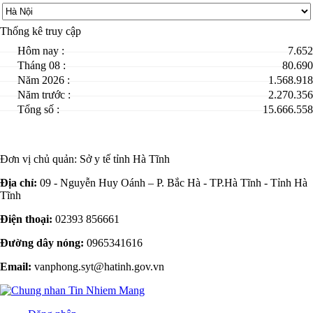
Thống kê truy cập
Hôm nay :
7.652
Tháng 08 :
80.690
Năm 2026 :
1.568.918
Năm trước :
2.270.356
Tổng số :
15.666.558
Đơn vị chủ quản:
Sở y tế tỉnh Hà Tĩnh
Địa chỉ:
09 - Nguyễn Huy Oánh – P. Bắc Hà - TP.Hà Tĩnh - Tỉnh Hà
Tĩnh
Điện thoại:
02393 856661
Đường dây nóng:
0965341616
Email:
vanphong.syt@hatinh.gov.vn