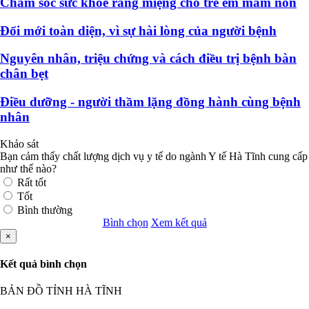
Chăm sóc sức khỏe răng miệng cho trẻ em mầm non
Đổi mới toàn diện, vì sự hài lòng của người bệnh
Nguyên nhân, triệu chứng và cách điều trị bệnh bàn
chân bẹt
Điều dưỡng - người thầm lặng đồng hành cùng bệnh
nhân
Khảo sát
Bạn cảm thấy chất lượng dịch vụ y tế do ngành Y tế Hà Tĩnh cung cấp
như thế nào?
Rất tốt
Tốt
Bình thường
Bình chọn
Xem kết quả
×
Kết quả bình chọn
BẢN ĐỒ TỈNH HÀ TĨNH