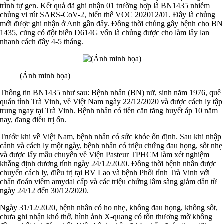
trình tự gen. Kết quả đã ghi nhận 01 trường hợp là BN1435 nhiễm
chủng vi rút SARS-CoV-2, biến thể VOC 202012/01. Đây là chủng
mới được ghi nhận ở Anh gần đây. Đồng thời chủng gây bệnh cho BN
1435, cũng có đột biến D614G vốn là chủng được cho làm lây lan
nhanh cách đây 4-5 tháng.
(Ảnh minh họa)
Thông tin BN1435 như sau: Bệnh nhân (BN) nữ, sinh năm 1976, quê
quán tỉnh Trà Vinh, về Việt Nam ngày 22/12/2020 và được cách ly tập
trung ngay tại Trà Vinh. Bệnh nhân có tiền căn tăng huyết áp 10 năm
nay, đang điều trị ổn.
Trước khi về Việt Nam, bệnh nhân có sức khỏe ổn định. Sau khi nhập
cảnh và cách ly một ngày, bệnh nhân có triệu chứng đau họng, sốt nhẹ
và được lấy mẫu chuyển về Viện Pasteur TPHCM làm xét nghiệm
khẳng định dương tính ngày 24/12/2020. Đồng thời bệnh nhân được
chuyển cách ly, điều trị tại BV Lao và bệnh Phổi tỉnh Trà Vinh với
chẩn đoán viêm amydal cấp và các triệu chứng lâm sàng giảm dần từ
ngày 24/12 đến 30/12/2020.
Ngày 31/12/2020, bệnh nhân có ho nhẹ, không đau họng, không sốt,
chưa ghi nhận khó thở, hình ảnh X-quang có tổn thương mờ không