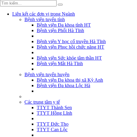
Liên kết các đơn vị trong Ngành
Bệnh viện tuyến tỉnh
Bệnh viện Đa khoa tỉnh HT
Bệnh viện Phổi Hà Tĩnh
Bệnh viện Y học cổ truyền Hà Tĩnh
Bệnh viện Phục hồi chức năng HT
Bệnh viện Sức khỏe tâm thần HT
Bệnh viện Mắt Hà Tĩnh
Bệnh viện tuyến huyện
Bệnh viện Đa khoa thị xã Kỳ Anh
Bệnh viện Đa khoa Lộc Hà
Các trung tâm y tế
TTYT Thành Sen
TTYT Hồng Lĩnh
TTYT Đức Thọ
TTYT Can Lộc