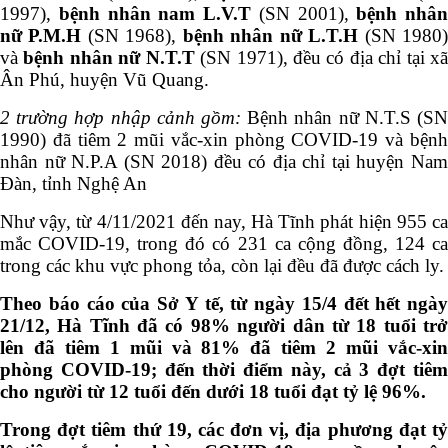
1997),
bệnh nhân nam L.V.T
(SN 2001),
bệnh nhân
nữ P.M.H
(SN 1968),
bệnh nhân nữ L.T.H
(SN 1980
và
bệnh nhân nữ N.T.T
(SN 1971), đều có địa chỉ tại x
Ân Phú, huyện Vũ Quang.
2 trường hợp nhập cảnh gồm:
Bệnh nhân nữ N.T.S (SN
1990) đã tiêm 2 mũi vắc-xin phòng COVID-19 và bệnh
nhân nữ N.P.A (SN 2018) đều có địa chỉ tại huyện Nam
Đàn, tỉnh Nghệ An
Như vậy, từ 4/11/2021 đến nay, Hà Tĩnh phát hiện 955 ca
mắc COVID-19, trong đó có 231 ca cộng đồng, 124 ca
trong các khu vực phong tỏa, còn lại đều đã được cách ly.
Theo báo cáo của Sở Y tế, từ ngày 15/4 đết hết ngày
21/12, Hà Tĩnh đã có 98% người dân từ 18 tuổi trở
lên đã tiêm 1 mũi và 81% đã tiêm 2 mũi vắc-xin
phòng COVID-19; đến thời điểm này, cả 3 đợt tiêm
cho người từ 12 tuổi đến dưới 18 tuổi đạt tỷ lệ 96%.
Trong đợt tiêm thứ 19, các đơn vị, địa phương đạt tỷ