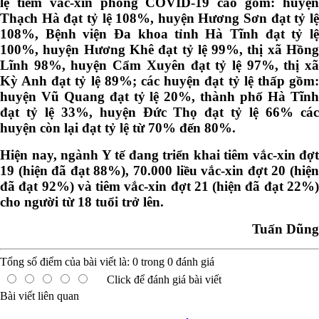
lệ tiêm vắc-xin phòng COVID-19 cao gồm: huyện
Thạch Hà đạt tỷ lệ 108%, huyện Hương Sơn đạt tỷ lệ
108%, Bệnh viện Đa khoa tỉnh Hà Tĩnh đạt tỷ lệ
100%, huyện Hương Khê đạt tỷ lệ 99%, thị xã Hồng
Lĩnh 98%, huyện Cẩm Xuyên đạt tỷ lệ 97%, thị xã
Kỳ Anh đạt tỷ lệ 89%; các huyện đạt tỷ lệ thấp gồm:
huyện Vũ Quang đạt tỷ lệ 20%, thành phố Hà Tĩnh
đạt tỷ lệ 33%, huyện Đức Thọ đạt tỷ lệ 66% các
huyện còn lại đạt tỷ lệ từ 70% đến 80%.
Hiện nay, ngành Y tế đang triển khai tiêm vắc-xin đợt
19 (hiện đã đạt 88%), 70.000 liều vắc-xin đợt 20 (hiện
đã đạt 92%) và tiêm vắc-xin đợt 21 (hiện đã đạt 22%)
cho người từ 18 tuổi trở lên.
Tuấn Dũng
Tổng số điểm của bài viết là:
0
trong
0
đánh giá
Click để đánh giá bài viết
Bài viết liên quan