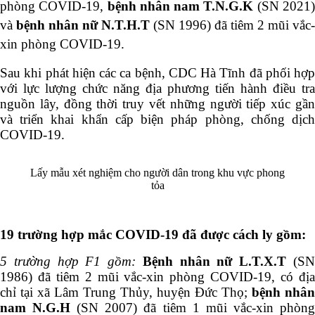
phòng COVID-19,
bệnh nhân nam T.N.G.K
(SN 2021
và
bệnh nhân nữ N.T.H.T
(SN 1996)
đã tiêm 2 mũi vắc-
xin phòng COVID-19
.
Sau khi phát hiện các ca bệnh, CDC Hà Tĩnh đã phối hợp
với lực lượng chức năng địa phương tiến hành điều tra
nguồn lây, đồng thời truy vết những người tiếp xúc gần
và triển khai khẩn cấp biện pháp phòng, chống dịch
COVID-19.
Lấy mẫu xét nghiệm cho người dân trong khu vực phong
tỏa
19 trường hợp mắc COVID-19 đã được cách ly gồm:
5 trường hợp F1 gồm:
B
ệnh nhân nữ L.T.X.T
(S
1986) đã tiêm 2 mũi vắc-xin phòng COVID-19, có địa
chỉ tại xã Lâm Trung Thủy, huyện Đức Thọ;
bệnh nhân
nam N.G.H
(SN 2007) đã tiêm 1 mũi vắc-xin phòn