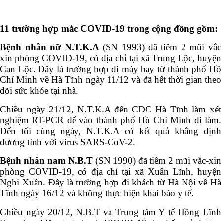
11 trường hợp mắc COVID-19 trong cộng đồng gồm:
Bệnh nhân nữ N.T.K.A
(SN 1993) đã tiêm 2 mũi vắ
xin phòng COVID-19, có địa chỉ tại
xã Trung Lộc, huyệ
Can Lộc
. Đây là trường hợp đi máy bay từ thành phố H
Chí Minh về Hà Tĩnh ngày 11/12 và đã hết thời gian theo
dõi sức khỏe tại nhà.
Chiều ngày 21/12, N.T.K.A đến CDC Hà Tĩnh làm xét
nghiệm RT-PCR để vào thành phố Hồ Chí Minh đi làm.
Đến tối cùng ngày, N.T.K.A có kết quả khẳng định
dương tính với virus SARS-CoV-2.
Bệnh nhân nam N.B.T
(SN 1990)
đã tiêm 2 mũi vắc-xin
phòng COVID-19, có địa chỉ tại
xã Xuân Lĩnh, huyệ
Nghi Xuân. Đây là trường hợp đi khách từ Hà Nội về Hà
Tĩnh ngày 16/12 và không thực hiện khai báo y tế.
Chiều ngày 20/12, N.B.T và Trung tâm Y tế Hồng Lĩnh