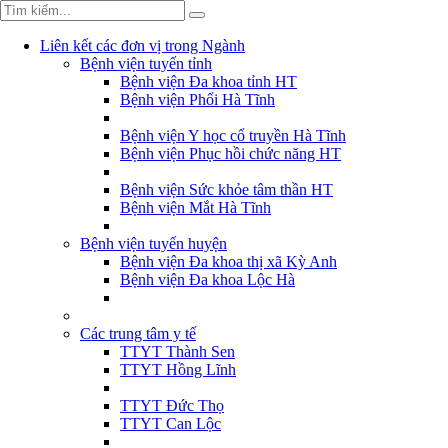
Liên kết các đơn vị trong Ngành
Bệnh viện tuyến tỉnh
Bệnh viện Đa khoa tỉnh HT
Bệnh viện Phổi Hà Tĩnh
Bệnh viện Y học cổ truyền Hà Tĩnh
Bệnh viện Phục hồi chức năng HT
Bệnh viện Sức khỏe tâm thần HT
Bệnh viện Mắt Hà Tĩnh
Bệnh viện tuyến huyện
Bệnh viện Đa khoa thị xã Kỳ Anh
Bệnh viện Đa khoa Lộc Hà
Các trung tâm y tế
TTYT Thành Sen
TTYT Hồng Lĩnh
TTYT Đức Thọ
TTYT Can Lộc