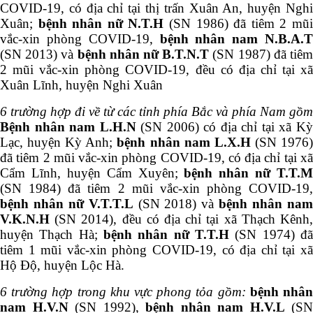
COVID-19, có địa chỉ tại thị trấn Xuân An, huyện Nghi
Xuân;
bệnh nhân nữ N.T.H
(SN 1986) đã tiêm 2 mũ
vắc-xin phòng COVID-19,
bệnh nhân nam N.B.A.T
(SN 2013) và
bệnh nhân nữ B.T.N.T
(SN 1987) đã tiê
2 mũi vắc-xin phòng COVID-19, đều có địa chỉ tại xã
Xuân Lĩnh, huyện Nghi Xuân
6 trường hợp đi về từ các tỉnh phía Bắc và phía Nam gồm
Bệnh nhân nam L.H.N
(SN 2006) có địa chỉ tại xã K
Lạc, huyện Kỳ Anh;
bệnh nhân nam L.X.H
(SN 1976
đã tiêm 2 mũi vắc-xin phòng COVID-19, có địa chỉ tại xã
Cẩm Lĩnh, huyện Cẩm Xuyên;
bệnh nhân nữ T.T.M
(SN 1984) đã tiêm 2 mũi vắc-xin phòng COVID-19,
bệnh nhân nữ V.T.T.L
(SN 2018) và
bệnh nhân na
V.K.N.H
(SN 2014), đều có địa chỉ tại xã Thạch Kênh,
huyện Thạch Hà;
bệnh nhân nữ T.T.H
(SN 1974) đã
tiêm 1 mũi vắc-xin phòng COVID-19, có địa chỉ tại xã
Hộ Độ, huyện Lộc Hà.
6 trường hợp trong khu vực phong tỏa gồm:
bệnh nhâ
nam H.V.N
(SN 1992),
bệnh nhân nam H.V.L
(SN