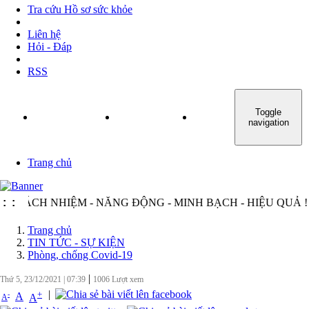
Tra cứu Hồ sơ sức khỏe
Liên hệ
Hỏi - Đáp
RSS
Toggle
TRANG CHỦ
GIỚI THIỆU
TIN TỨC - SỰ KIỆN
navigation
Trang chủ
ÁCH NHIỆM - NĂNG ĐỘNG - MINH BẠCH - HIỆU QUẢ !
:
:
Trang chủ
TIN TỨC - SỰ KIỆN
Phòng, chống Covid-19
|
Thứ 5, 23/12/2021
|
07:39
1006
Lượt xem
|
+
-
A
A
A