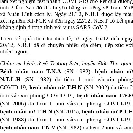
làm xét nghiệm test nhanh COVID-19 cho kết quả dương
tính 2 lần. Sau đó di chuyển bằng xe riêng về Trạm Y tế
xã Xuân Lĩnh cách ly. Ngày 21/12, N.B.T được lấy mẫu
xét nghiệm RT-PCR và đến ngày 22/12, N.B.T có kết quả
khẳng định dương tính với virus SARS-CoV-2.
Theo kết quả điều tra dịch tễ, từ ngày 16/12 đến ngày
20/12, N.B.T đã di chuyển nhiều địa điểm, tiếp xúc với
nhiều người.
Chùm ca bệnh ở xã Trường Sơn, huyện Đức Thọ gồm:
Bệnh nhân nam T.N.A
(SN 1982),
bệnh nhân nữ
N.T.L.H
(SN 1982)
đã tiêm
1
mũi vắc-xin phòng
COVID-19,
bệnh nhân nữ T.H.N
(SN 2002)
đã tiêm 
mũi vắc-xin phòng COVID-19,
bệnh nhân nam T.V.
(SN 2006)
đã tiêm
1
mũi vắc-xin phòng COVID-19,
bệnh nhân nữ T.H.N
(SN 2015),
bệnh nhân nữ P.T.
(SN 1988)
đã tiêm
1
mũi vắc-xin phòng COVID-19,
bệnh nhân nam T.N.V
(SN 1982)
đã tiêm 2 mũi vắc-xi