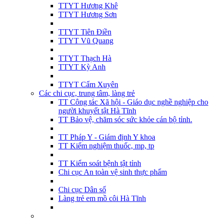
TTYT Hương Khê
TTYT Hương Sơn
TTYT Tiên Điền
TTYT Vũ Quang
TTYT Thạch Hà
TTYT Kỳ Anh
TTYT Cẩm Xuyên
Các chi cục, trung tâm, làng trẻ
TT Công tác Xã hội - Giáo dục nghề nghiệp cho
người khuyết tật Hà Tĩnh
TT Bảo vệ, chăm sóc sức khỏe cán bộ tỉnh.
TT Pháp Y - Giám định Y khoa
TT Kiểm nghiệm thuốc, mp, tp
TT Kiểm soát bệnh tật tỉnh
Chi cục An toàn vệ sinh thực phẩm
Chi cục Dân số
Làng trẻ em mồ côi Hà Tĩnh