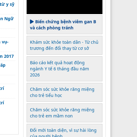
từ y sỹ
Văn Ngữ
Biến chứng bệnh viêm gan B
và cách phòng tránh
 vụ-
Khám sức khỏe toàn dân - Từ chủ
trương đến đổi thay từ cơ sở
ăm 2017
Báo cáo kết quả hoạt động
đáp
ngành Y tế 6 tháng đầu năm
2026
rí
Chăm sóc sức khỏe răng miệng
cho trẻ tiểu học
rí
Chăm sóc sức khỏe răng miệng
cho trẻ em mầm non
Đổi mới toàn diện, vì sự hài lòng
của người bệnh