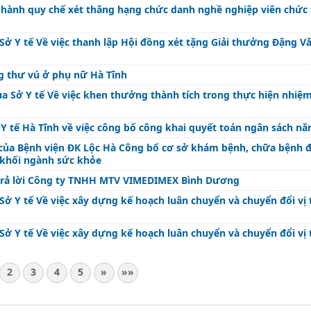
 hành quy chế xét thăng hạng chức danh nghề nghiệp viên chức 
Sở Y tế Về việc thanh lập Hội đồng xét tặng Giải thưởng Đặng 
g thư vú ở phụ nữ Hà Tĩnh
a Sở Y tế Về việc khen thưởng thành tích trong thực hiện nhiệm
Y tế Hà Tĩnh về việc công bố công khai quyết toán ngân sách n
của Bệnh viện ĐK Lộc Hà Công bố cơ sở khám bệnh, chữa bệnh 
 khối ngành sức khỏe
 trả lời Công ty TNHH MTV VIMEDIMEX Bình Dương
ở Y tế Về việc xây dựng kế hoạch luân chuyển và chuyển đổi vị t
ở Y tế Về việc xây dựng kế hoạch luân chuyển và chuyển đổi vị t
2
3
4
5
»
»»