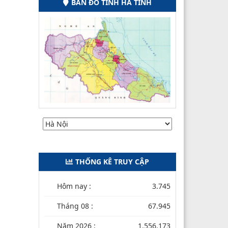
BẢN ĐỒ TỈNH HÀ TĨNH
THỐNG KÊ TRUY CẬP
Hôm nay :
3.745
Tháng 08 :
67.945
Năm 2026 :
1.556.173