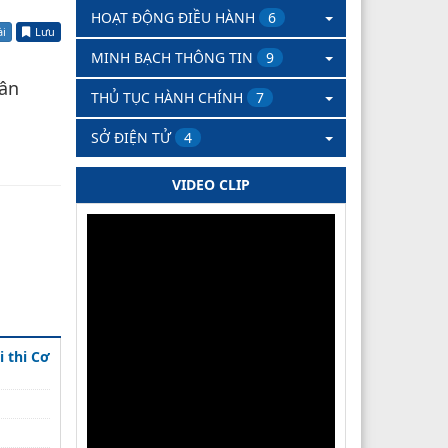
HOẠT ĐỘNG ĐIỀU HÀNH
6
ài
Lưu
MINH BẠCH THÔNG TIN
9
gân
THỦ TỤC HÀNH CHÍNH
7
SỞ ĐIỆN TỬ
4
VIDEO CLIP