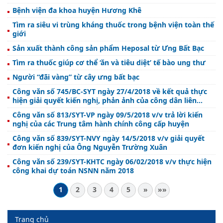
Bệnh viện đa khoa huyện Hương Khê
Tìm ra siêu vi trùng kháng thuốc trong bệnh viện toàn thế
giới
Sản xuất thành công sản phẩm Heposal từ Ưng Bất Bạc
Tìm ra thuốc giúp cơ thể ‘ăn và tiêu diệt’ tế bào ung thư
Người “đãi vàng” từ cây ưng bất bạc
Công văn số 745/BC-SYT ngày 27/4/2018 về kết quả thực
hiện giải quyết kiến nghị, phản ảnh của công dân liên
quan đến bãi rác Phượng Thành, huyện Đức Thọ
Công văn số 813/SYT-VP ngày 09/5/2018 v/v trả lời kiến
nghị của các Trung tâm hành chính công cấp huyện
Công văn số 839/SYT-NVY ngày 14/5/2018 v/v giải quyết
đơn kiến nghị của Ông Nguyễn Trường Xuân
Công văn số 239/SYT-KHTC ngày 06/02/2018 v/v thực hiện
công khai dự toán NSNN năm 2018
1
2
3
4
5
»
»»
Trang chủ