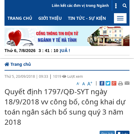
Liên kết các đơn vị trong Ngành
TRANG CHỦ
GIỚI THIỆU
TIN TỨC - SỰ KIỆN
HOẠT ĐỘN
Toggle
naviga
NG - MINH BẠCH - HIỆU QUẢ !
Thứ 6, 7/8/2026
3
:
41
:
10
Trang chủ
|
Thứ 5, 20/09/2018
|
09:33
1019
Lượt xem
+
|
A
-
A
A
Quyết định 1797/QĐ-SYT ngày
18/9/2018 vv công bố, công khai dự
toán ngân sách bổ sung quý 3 năm
2018
Đọc bài
Lưu