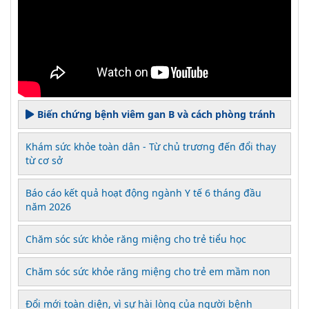
Biến chứng bệnh viêm gan B và cách phòng tránh
Khám sức khỏe toàn dân - Từ chủ trương đến đổi thay
từ cơ sở
Báo cáo kết quả hoạt động ngành Y tế 6 tháng đầu
năm 2026
Chăm sóc sức khỏe răng miệng cho trẻ tiểu học
Chăm sóc sức khỏe răng miệng cho trẻ em mầm non
Đổi mới toàn diện, vì sự hài lòng của người bệnh