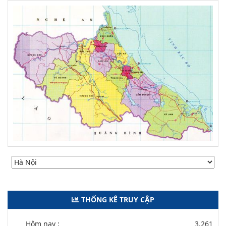
THỐNG KÊ TRUY CẬP
Hôm nay :
3.261