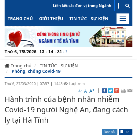
Liên kết các đơn vị trong Ngành
TRANG CHỦ
GIỚI THIỆU
TIN TỨC - SỰ KIỆN
HOẠT ĐỘN
Toggle
naviga
CHUY
Thứ 6, 7/8/2026
13
:
14
:
32
Trang chủ
TIN TỨC - SỰ KIỆN
Phòng, chống Covid-19
|
Thứ 6, 27/03/2020
|
07:57
1443
Lượt xem
+
|
A
-
A
A
Hành trình của bệnh nhân nhiễm
Covid-19 người Nghệ An, đang cách
ly tại Hà Tĩnh
Đọc bài
Lưu