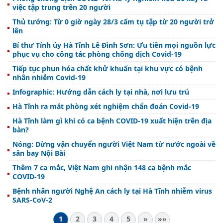
việc tập trung trên 20 người
Thủ tướng: Từ 0 giờ ngày 28/3 cấm tụ tập từ 20 người trở
lên
Bí thư Tỉnh ủy Hà Tĩnh Lê Đình Sơn: Ưu tiên mọi nguồn lực
phục vụ cho công tác phòng chống dịch Covid-19
Tiếp tục phun hóa chất khử khuẩn tại khu vực có bệnh
nhân nhiễm Covid-19
Infographic: Hướng dẫn cách ly tại nhà, nơi lưu trú
Hà Tĩnh ra mắt phòng xét nghiệm chẩn đoán Covid-19
Hà Tĩnh làm gì khi có ca bệnh COVID-19 xuất hiện trên địa
bàn?
Nóng: Dừng vận chuyển người Việt Nam từ nước ngoài về
sân bay Nội Bài
Thêm 7 ca mắc, Việt Nam ghi nhận 148 ca bệnh mắc
COVID-19
Bệnh nhân người Nghệ An cách ly tại Hà Tĩnh nhiễm virus
SARS-CoV-2
1
2
3
4
5
»
»»