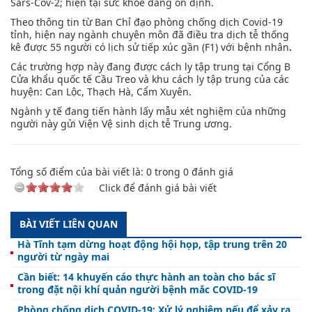
Sars-Cov-2; hiện tại sức khỏe đang ổn định.
Theo thông tin từ Ban Chỉ đạo phòng chống dịch Covid-19
tỉnh, hiện nay ngành chuyên môn đã điều tra dịch tễ thống
kê được 55 người có lịch sử tiếp xúc gần (F1) với bệnh nhân
.
Các trường hợp này đang được cách ly tập trung tại Cổng B
Cửa khẩu quốc tế Cầu Treo và khu cách ly tập trung của các
huyện: Can Lộc, Thạch Hà, Cẩm Xuyên.
Ngành y tế đang tiến hành lấy mẫu xét nghiệm của những
người này gửi Viện Vệ sinh dịch tễ Trung ương.
Tổng số điểm của bài viết là:
0
trong
0
đánh giá
Click để đánh giá bài viết
BÀI VIẾT LIÊN QUAN
Hà Tĩnh tạm dừng hoạt động hội họp, tập trung trên 20
người từ ngày mai
Cần biết: 14 khuyến cáo thực hành an toàn cho bác sĩ
trong đặt nội khí quản người bệnh mắc COVID-19
Phòng chống dịch COVID-19: Xử lý nghiêm nếu để xảy ra