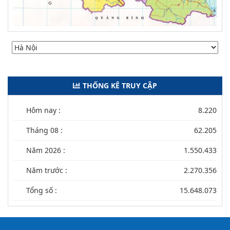
THỐNG KÊ TRUY CẬP
Hôm nay :
8.220
Tháng 08 :
62.205
Năm 2026 :
1.550.433
Năm trước :
2.270.356
Tổng số :
15.648.073