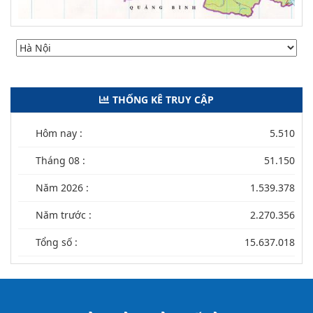
THỐNG KÊ TRUY CẬP
Hôm nay :
5.510
Tháng 08 :
51.150
Năm 2026 :
1.539.378
Năm trước :
2.270.356
Tổng số :
15.637.018