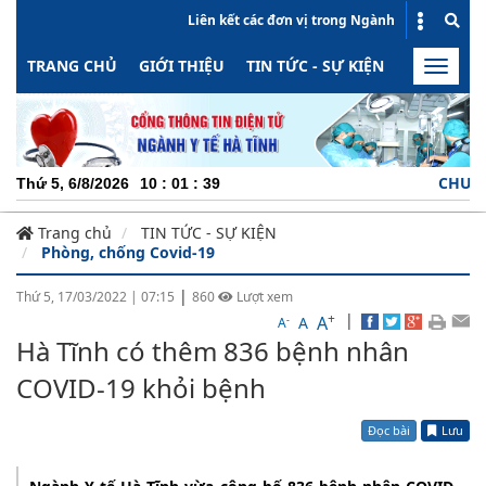
Liên kết các đơn vị trong Ngành
TRANG CHỦ
GIỚI THIỆU
TIN TỨC - SỰ KIỆN
HOẠT ĐỘN
Toggle
naviga
CHUYÊN NGH
Thứ 5, 6/8/2026
10
:
01
:
39
Trang chủ
TIN TỨC - SỰ KIỆN
Phòng, chống Covid-19
|
Thứ 5, 17/03/2022
|
07:15
860
Lượt xem
+
|
A
-
A
A
Hà Tĩnh có thêm 836 bệnh nhân
COVID-19 khỏi bệnh
Đọc bài
Lưu