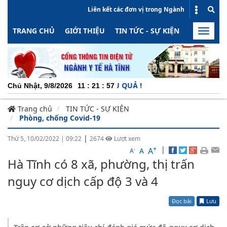
Liên kết các đơn vị trong Ngành
TRANG CHỦ
GIỚI THIỆU
TIN TỨC - SỰ KIỆN
HOẠT ĐỘN
Toggle
naviga
 ĐỘNG - MINH BẠCH - HIỆU QUẢ !
Chủ Nhật, 9/8/2026
11
:
21
:
57
Trang chủ
TIN TỨC - SỰ KIỆN
Phòng, chống Covid-19
|
Thứ 5, 10/02/2022
|
09:22
2674
Lượt xem
+
|
A
-
A
A
Hà Tĩnh có 8 xã, phường, thị trấn
nguy cơ dịch cấp độ 3 và 4
Đọc bài
Lưu