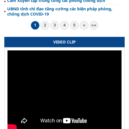
Cẩm Xuyên tập trung công tác phòng chống dịch
UBND tỉnh chỉ đạo tăng cường các biện pháp phòng,
chống dịch COVID-19
1
2
3
4
5
»
»»
VIDEO CLIP