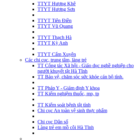
TTYT Hương Khê
TTYT Hương Sơn
TTYT Tiên Điền
TTYT Vũ Quang
TTYT Thạch Hà
TTYT Kỳ Anh
TTYT Cẩm Xuyên
Các chi cục, trung tâm, làng trẻ
TT Công tác Xã hội - Giáo dục nghề nghiệp cho
người khuyết tật Hà Tĩnh
TT Bảo vệ, chăm sóc sức khỏe cán bộ tỉnh.
TT Pháp Y - Giám định Y khoa
TT Kiểm nghiệm thuốc, mp, tp
TT Kiểm soát bệnh tật tỉnh
Chi cục An toàn vệ sinh thực phẩm
Chi cục Dân số
Làng trẻ em mồ côi Hà Tĩnh