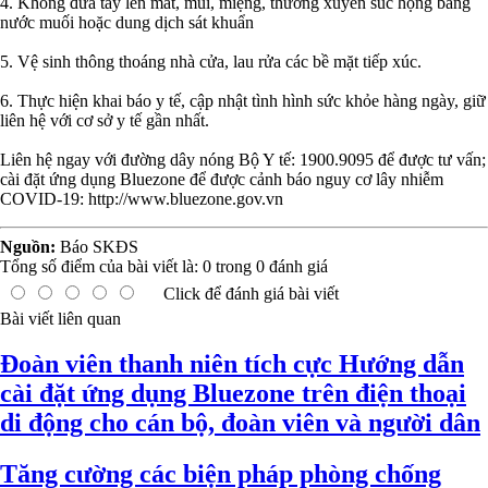
4. Không đưa tay lên mắt, mũi, miệng, thường xuyên súc họng bằng
nước muối hoặc dung dịch sát khuẩn
5. Vệ sinh thông thoáng nhà cửa, lau rửa các bề mặt tiếp xúc.
6. Thực hiện khai báo y tế, cập nhật tình hình sức khỏe hàng ngày, giữ
liên hệ với cơ sở y tế gần nhất.
Liên hệ ngay với đường dây nóng Bộ Y tế: 1900.9095 để được tư vấn;
cài đặt ứng dụng Bluezone để được cảnh báo nguy cơ lây nhiễm
COVID-19: http://www.bluezone.gov.vn
Nguồn:
Báo SKĐS
Tổng số điểm của bài viết là:
0
trong
0
đánh giá
Click để đánh giá bài viết
Bài viết liên quan
Đoàn viên thanh niên tích cực Hướng dẫn
cài đặt ứng dụng Bluezone trên điện thoại
di động cho cán bộ, đoàn viên và người dân
Tăng cường các biện pháp phòng chống