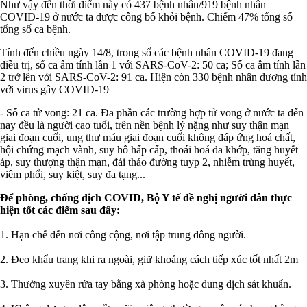
Như vậy đến thời điểm này có 437 bệnh nhân/919 bệnh nhân
COVID-19 ở nước ta được công bố khỏi bệnh. Chiếm 47% tổng số
tổng số ca bệnh.
Tính đến chiều ngày 14/8, trong số các bệnh nhân COVID-19 đang
điều trị, số ca âm tính lần 1 với SARS-CoV-2: 50 ca; Số ca âm tính lần
2 trở lên với SARS-CoV-2: 91 ca. Hiện còn 330 bệnh nhân dương tính
với virus gây COVID-19
- Số ca tử vong: 21 ca. Đa phần các trường hợp tử vong ở nước ta đến
nay đều là người cao tuổi, trên nền bệnh lý nặng như suy thận mạn
giai đoạn cuối, ung thư máu giai đoạn cuối không đáp ứng hoá chất,
hội chứng mạch vành, suy hô hấp cấp, thoái hoá đa khớp, tăng huyết
áp, suy thượng thận mạn, đái tháo đường tuyp 2, nhiễm trùng huyết,
viêm phổi, suy kiệt, suy đa tạng...
Để phòng, chống dịch COVID, Bộ Y tế đề nghị người dân thực
hiện tốt các điểm sau đây:
1. Hạn chế đến nơi công cộng, nơi tập trung đông người.
2. Đeo khẩu trang khi ra ngoài, giữ khoảng cách tiếp xúc tốt nhất 2m
3. Thường xuyên rửa tay bằng xà phòng hoặc dung dịch sát khuẩn.