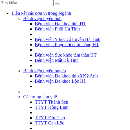
Liên kết các đơn vị trong Ngành
Bệnh viện tuyến tỉnh
Bệnh viện Đa khoa tỉnh HT
Bệnh viện Phổi Hà Tĩnh
Bệnh viện Y học cổ truyền Hà Tĩnh
Bệnh viện Phục hồi chức năng HT
Bệnh viện Sức khỏe tâm thần HT
Bệnh viện Mắt Hà Tĩnh
Bệnh viện tuyến huyện
Bệnh viện Đa khoa thị xã Kỳ Anh
Bệnh viện Đa khoa Lộc Hà
Các trung tâm y tế
TTYT Thành Sen
TTYT Hồng Lĩnh
TTYT Đức Thọ
TTYT Can Lộc