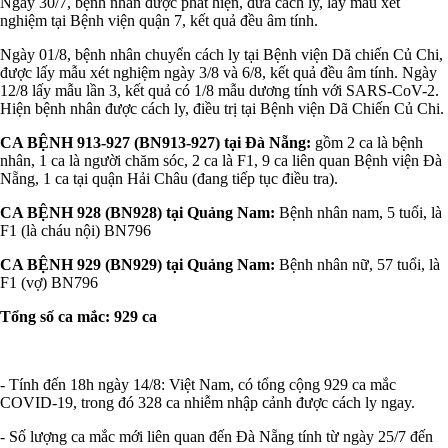
Ngày 30/7, bệnh nhân được phát hiện, đưa cách ly, lấy mẫu xét
nghiệm tại Bệnh viện quận 7, kết quả đều âm tính.
Ngày 01/8, bệnh nhân chuyển cách ly tại Bệnh viện Dã chiến Củ Chi,
được lấy mẫu xét nghiệm ngày 3/8 và 6/8, kết quả đều âm tính. Ngày
12/8 lấy mẫu lần 3, kết quả có 1/8 mẫu dương tính với SARS-CoV-2.
Hiện bệnh nhân được cách ly, điều trị tại Bệnh viện Dã Chiến Củ Chi.
CA BỆNH 913-927 (BN913-927) tại Đà Nẵng:
gồm 2 ca là bệnh
nhân, 1 ca là người chăm sóc, 2 ca là F1, 9 ca liên quan Bệnh viện Đà
Nẵng, 1 ca tại quận Hải Châu (đang tiếp tục điều tra).
CA BỆNH 928 (BN928) tại Quảng Nam:
Bệnh nhân nam, 5 tuổi, là
F1 (là cháu nội) BN796
CA BỆNH 929 (BN929) tại Quảng Nam:
Bệnh nhân nữ, 57 tuổi, là
F1 (vợ) BN796
Tổng số ca mắc: 929 ca
- Tính đến 18h ngày 14/8: Việt Nam, có tổng cộng 929 ca mắc
COVID-19, trong đó 328 ca nhiễm nhập cảnh được cách ly ngay.
- Số lượng ca mắc mới liên quan đến Đà Nẵng tính từ ngày 25/7 đến