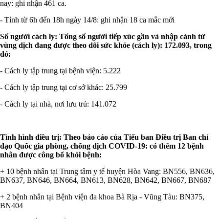
nay: ghi nhận 461 ca.
- Tính từ 6h đến 18h ngày 14/8: ghi nhận 18 ca mắc mới
Số người cách ly: Tổng số người tiếp xúc gần và nhập cảnh từ
vùng dịch đang được theo dõi sức khỏe (cách ly): 172.093, trong
đó:
- Cách ly tập trung tại bệnh viện: 5.222
- Cách ly tập trung tại cơ sở khác: 25.799
- Cách ly tại nhà, nơi lưu trú: 141.072
Tình hình điều trị: Theo báo cáo của Tiểu ban Điều trị Ban chỉ
đạo Quốc gia phòng, chống dịch COVID-19: có thêm 12 bệnh
nhân được công bố khỏi bệnh:
+ 10 bệnh nhân tại Trung tâm y tế huyện Hòa Vang: BN556, BN636,
BN637, BN646, BN664, BN613, BN628, BN642, BN667, BN687
+ 2 bệnh nhân tại Bệnh viện đa khoa Bà Rịa - Vũng Tàu: BN375,
BN404