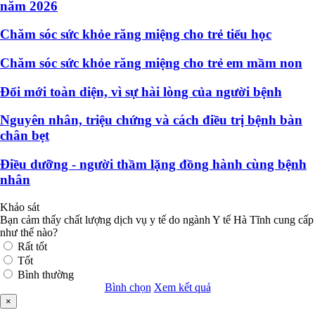
năm 2026
Chăm sóc sức khỏe răng miệng cho trẻ tiểu học
Chăm sóc sức khỏe răng miệng cho trẻ em mầm non
Đổi mới toàn diện, vì sự hài lòng của người bệnh
Nguyên nhân, triệu chứng và cách điều trị bệnh bàn
chân bẹt
Điều dưỡng - người thầm lặng đồng hành cùng bệnh
nhân
Khảo sát
Bạn cảm thấy chất lượng dịch vụ y tế do ngành Y tế Hà Tĩnh cung cấp
như thế nào?
Rất tốt
Tốt
Bình thường
Bình chọn
Xem kết quả
×