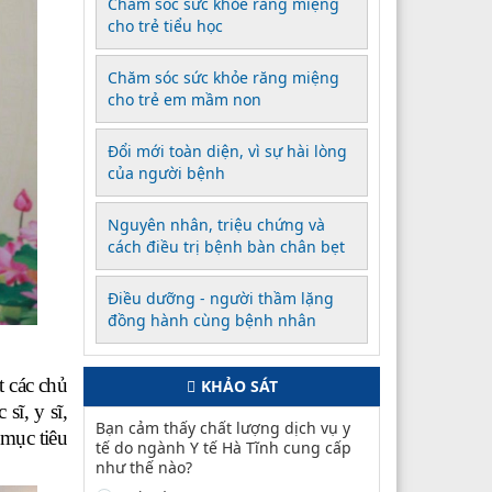
Chăm sóc sức khỏe răng miệng
cho trẻ tiểu học
Chăm sóc sức khỏe răng miệng
cho trẻ em mầm non
Đổi mới toàn diện, vì sự hài lòng
của người bệnh
Nguyên nhân, triệu chứng và
cách điều trị bệnh bàn chân bẹt
Điều dưỡng - người thầm lặng
đồng hành cùng bệnh nhân
 các chủ
KHẢO SÁT
sĩ, y sĩ,
Bạn cảm thấy chất lượng dịch vụ y
 mục tiêu
tế do ngành Y tế Hà Tĩnh cung cấp
như thế nào?