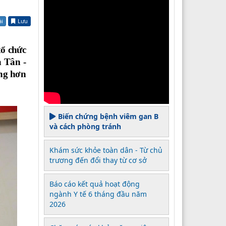
ài
Lưu
ổ chức
à Tân -
ng hơn
Biến chứng bệnh viêm gan B
và cách phòng tránh
Khám sức khỏe toàn dân - Từ chủ
trương đến đổi thay từ cơ sở
Báo cáo kết quả hoạt động
ngành Y tế 6 tháng đầu năm
2026