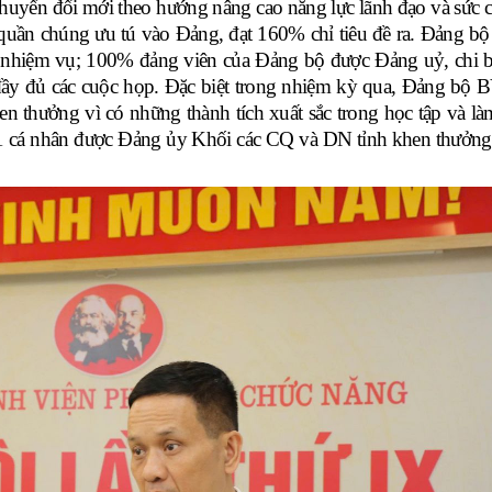
huyển đổi mới theo hướng nâng cao năng lực lãnh đạo và sức 
uần chúng ưu tú vào Đảng, đạt 160% chỉ tiêu đề ra. Đảng bộ 
c nhiệm vụ;
100% đảng viên của Đảng bộ được Đảng uỷ, chi b
đầy đủ các cuộc họp
. Đặc biệt trong nhiệm kỳ qua, Đảng b
en thưởng vì có những thành tích xuất sắc trong học tập và là
1 cá nhân được Đảng ủy Khối các CQ và DN tỉnh khen thưởng