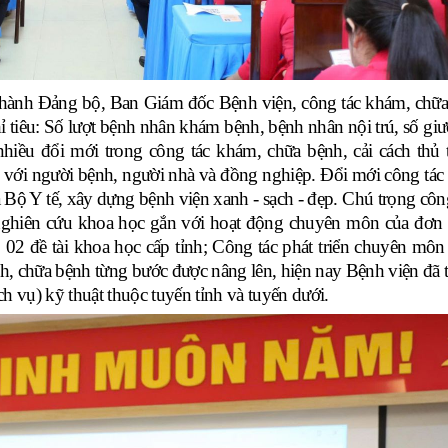
ấp hành Đảng bộ, Ban Giám đốc Bệnh viện, công tác khám, chữa
chỉ tiêu: Số lượt bệnh nhân khám bệnh, bệnh nhân nội trú, số gi
 nhiều đổi mới trong công tác khám, chữa bệnh, cải cách thủ
đối với người bệnh, người nhà và đồng nghiệp. Đổi mới công tác
a Bộ Y tế, xây dựng bệnh viện xanh - sạch - đẹp. Chú trọng côn
 nghiên cứu khoa học gắn với hoạt động chuyên môn của đơn v
 02 đề tài khoa học cấp tỉnh; Công tác phát triển chuyên môn
, chữa bệnh từng bước được nâng lên, hiện nay Bệnh viện đã 
 vụ) kỹ thuật thuộc tuyến tỉnh và tuyến dưới.