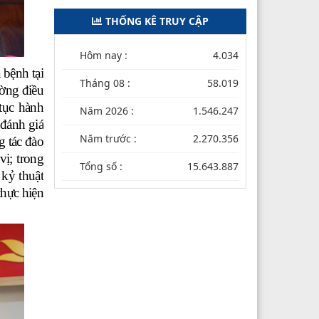
THỐNG KÊ TRUY CẬP
Hôm nay :
4.034
 bệnh tại
Tháng 08 :
58.019
ường điều
 tục hành
Năm 2026 :
1.546.247
 đánh giá
Năm trước :
2.270.356
g tác đào
ị; trong
Tổng số :
15.643.887
 kỷ thuật
thực hiện