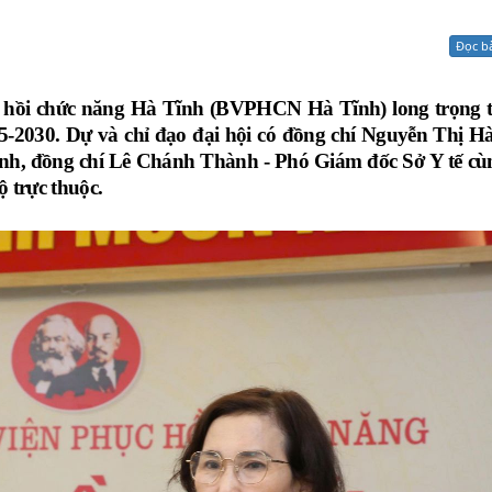
Xử lý kiến nghị - Khiếu nại tố cáo
Khác
Đọc b
c hồi chức năng Hà Tĩnh (BVPHCN Hà Tĩnh) long trọng t
5-2030. Dự và chỉ đạo đại hội có đồng chí Nguyễn Thị H
nh, đồng chí Lê Chánh Thành - Phó Giám đốc Sở Y tế cù
i bộ trực thuộc.