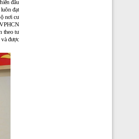
chiến đấu
luôn đạt
ộ nơi cư
ộ BVPHCN
m theo tư
 và được