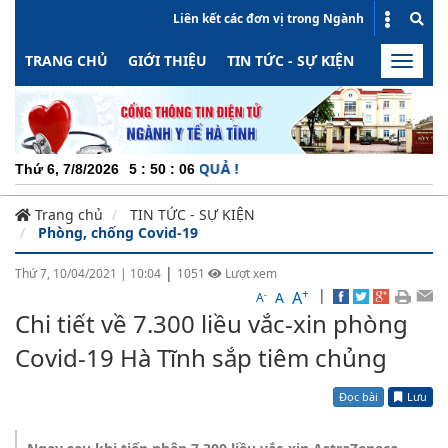
Liên kết các đơn vị trong Ngành
TRANG CHỦ
GIỚI THIỆU
TIN TỨC - SỰ KIỆN
HOẠT ĐỘN
Toggle
naviga
G - MINH BẠCH - HIỆU QUẢ !
Thứ 6, 7/8/2026
5
:
50
:
06
Trang chủ
TIN TỨC - SỰ KIỆN
Phòng, chống Covid-19
|
Thứ 7, 10/04/2021
|
10:04
1051
Lượt xem
+
|
A
-
A
A
Chi tiết về 7.300 liều vắc-xin phòng
Covid-19 Hà Tĩnh sắp tiêm chủng
Đọc bài
Lưu