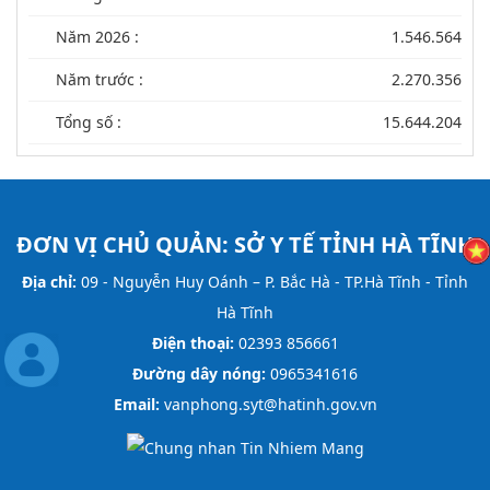
Năm 2026 :
1.546.564
Năm trước :
2.270.356
Tổng số :
15.644.204
ĐƠN VỊ CHỦ QUẢN:
SỞ Y TẾ TỈNH HÀ TĨNH
Địa chỉ:
09 - Nguyễn Huy Oánh – P. Bắc Hà - TP.Hà Tĩnh - Tỉnh
Hà Tĩnh
Điện thoại:
02393 856661
Đường dây nóng:
0965341616
Email:
vanphong.syt@hatinh.gov.vn