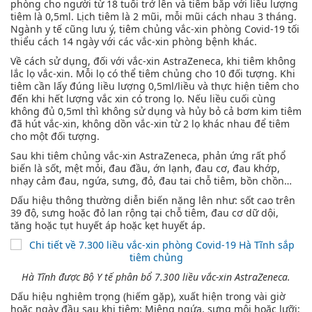
phòng cho người từ 18 tuổi trở lên và tiêm bắp với liều lượng
tiêm là 0,5ml. Lịch tiêm là 2 mũi, mỗi mũi cách nhau 3 tháng.
Ngành y tế cũng lưu ý, tiêm chủng vắc-xin phòng Covid-19 tối
thiểu cách 14 ngày với các vắc-xin phòng bệnh khác.
Về cách sử dụng, đối với vắc-xin AstraZeneca, khi tiêm không
lắc lọ vắc-xin. Mỗi lọ có thể tiêm chủng cho 10 đối tượng. Khi
tiêm cần lấy đúng liều lượng 0,5ml/liều và thực hiện tiêm cho
đến khi hết lượng vắc xin có trong lọ. Nếu liều cuối cùng
không đủ 0,5ml thì không sử dụng và hủy bỏ cả bơm kim tiêm
đã hút vắc-xin, không dồn vắc-xin từ 2 lọ khác nhau để tiêm
cho một đối tượng.
Sau khi tiêm chủng vắc-xin AstraZeneca, phản ứng rất phổ
biến là sốt, mệt mỏi, đau đầu, ớn lạnh, đau cơ, đau khớp,
nhạy cảm đau, ngứa, sưng, đỏ, đau tai chỗ tiêm, bồn chồn…
Dấu hiệu thông thường diễn biến nặng lên như: sốt cao trên
39 độ, sưng hoặc đỏ lan rộng tại chỗ tiêm, đau cơ dữ dội,
tăng hoặc tụt huyết áp hoặc kẹt huyết áp.
Hà Tĩnh được Bộ Y tế phân bổ 7.300 liều vắc-xin AstraZeneca.
Dấu hiệu nghiêm trọng (hiếm gặp), xuất hiện trong vài giờ
hoặc ngày đầu sau khi tiêm: Miệng ngứa, sưng môi hoặc lưỡi;