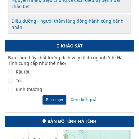
Nguyên nhân, triệu chứng và cách điều trị bệnh bàn
chân bẹt
Điều dưỡng - người thầm lặng đồng hành cùng bệnh
nhân
KHẢO SÁT
Bạn cảm thấy chất lượng dịch vụ y tế do ngành Y tế Hà
Tĩnh cung cấp như thế nào?
Rất tốt
Tốt
Bình thường
Xem kết quả
Bình chọn
BẢN ĐỒ TỈNH HÀ TĨNH