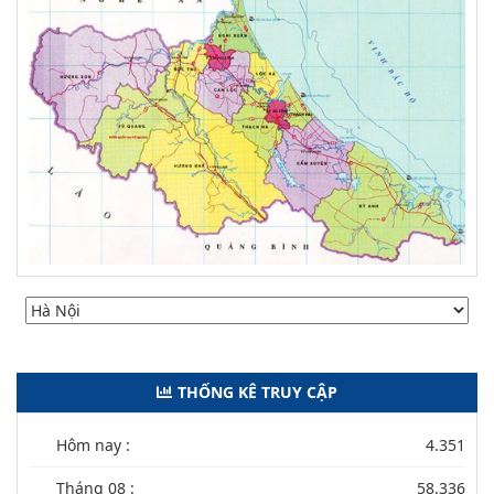
THỐNG KÊ TRUY CẬP
Hôm nay :
4.351
Tháng 08 :
58.336