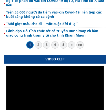
Bộ Y tế phân bổ vắc xin COVID-19 đợt 2, Hà Tĩnh có 7. 300
liều
Trên 55.000 người đã tiêm vắc-xin Covid-19; liên tiếp các
buổi sáng không có ca bệnh
“Mỗi giọt máu cho đi – một cuộc đời ở lại”
Lãnh đạo Hà Tĩnh chúc tết cổ truyền Bunpimay và bàn
giao công trình trạm y tế cho tỉnh Khăm Muộn
1
2
3
4
5
»
»»
VIDEO CLIP