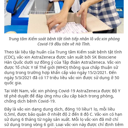
Trung tâm Kiểm soát bệnh tật tỉnh tiếp nhận lô vắc-xin phòng
Covid-19 đầu tiên về Hà Tĩnh.
Theo tài liệu tập huấn của Trung tâm Kiểm soát bệnh tật tỉnh
(CDC), vắc-xin AstraZeneca được sản xuất bởi SK Biosciene
Hàn Quốc dưới sự đồng ý của Tập đoàn AstraZeneca. Vắc-xin
được Tổ chức Y tế Thế giới (WHO) thông qua chấp thuận sử
dụng trong trường hợp khẩn cấp vào ngày 15/2/2021. Đến
ngày 5/3/2021 đã có 17 triệu liều vắc-xin được sử dụng ở 50
quốc gia.
Tại Việt Nam, vắc xin phòng Covid-19 AstraZeneca được Bộ Y
tế phê duyệt để đáp ứng nhu cầu cấp bách trong phòng,
chống dịch bệnh Covid-19.
Đây là vắc-xin dạng dung dịch, đóng 10 liều/1 lọ, mỗi liều
0,5ml, được bảo quản ở nhiệt độ 2 đến 8 độ C. Vắc-xin có hạn
sử dụng 6 tháng từ ngày sản xuất. Mỗi lọ vắc-xin đã mở chỉ
sử dụng trong vòng 6 giờ. Loại vắc-xin này được chỉ định tiêm