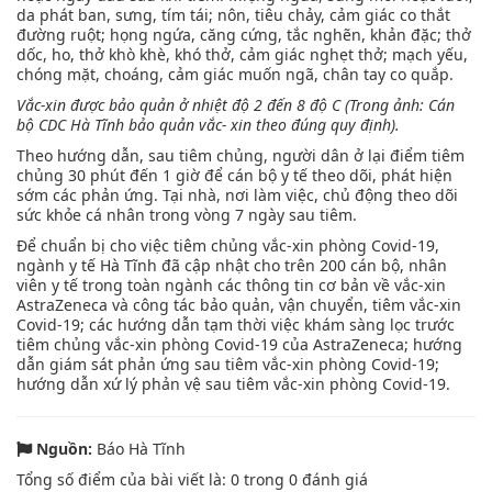
da phát ban, sưng, tím tái; nôn, tiêu chảy, cảm giác co thắt
đường ruột; họng ngứa, căng cứng, tắc nghẽn, khản đặc; thở
dốc, ho, thở khò khè, khó thở, cảm giác nghẹt thở; mạch yếu,
chóng mặt, choáng, cảm giác muốn ngã, chân tay co quắp.
Vắc-xin được bảo quản ở nhiệt độ 2 đến 8 độ C
(Trong ảnh: Cán
bộ CDC Hà Tĩnh bảo quản vắc- xin theo đúng quy định).
Theo hướng dẫn, sau tiêm chủng, người dân ở lại điểm tiêm
chủng 30 phút đến 1 giờ để cán bộ y tế theo dõi, phát hiện
sớm các phản ứng. Tại nhà, nơi làm việc, chủ động theo dõi
sức khỏe cá nhân trong vòng 7 ngày sau tiêm.
Để chuẩn bị cho việc tiêm chủng vắc-xin phòng Covid-19,
ngành y tế Hà Tĩnh đã cập nhật cho trên 200 cán bộ, nhân
viên y tế trong toàn ngành các thông tin cơ bản về vắc-xin
AstraZeneca và công tác bảo quản, vận chuyển, tiêm vắc-xin
Covid-19; các hướng dẫn tạm thời việc khám sàng lọc trước
tiêm chủng vắc-xin phòng Covid-19 của AstraZeneca; hướng
dẫn giám sát phản ứng sau tiêm vắc-xin phòng Covid-19;
hướng dẫn xứ lý phản vệ sau tiêm vắc-xin phòng Covid-19.
Nguồn:
Báo Hà Tĩnh
Tổng số điểm của bài viết là:
0
trong
0
đánh giá