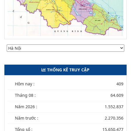
THỐNG KÊ TRUY CẬP
Hôm nay :
409
Tháng 08 :
64.609
Năm 2026 :
1.552.837
Năm trước :
2.270.356
Tổng số :
15.650.477