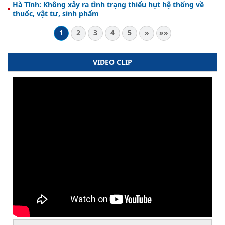
Hà Tĩnh: Không xảy ra tình trạng thiếu hụt hệ thống về
thuốc, vật tư, sinh phẩm
1
2
3
4
5
»
»»
VIDEO CLIP