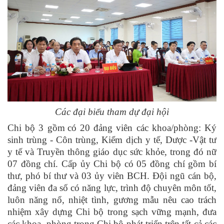
Các đại biểu tham dự đại hội
Chi bộ 3 gồm
có 20
đảng viên các khoa/phòng: Ký
sinh trùng - Côn trùng, Kiểm dịch y tế, Dược -Vật tư
y tế và Truyền thông giáo dục sức khỏe
,
trong đó nữ
07 đồng chí. Cấp ủy Chi bộ có 05 đồng chí gồm bí
thư, phó bí thư và 03 ủy viên BCH. Đội ngũ cán bộ,
đảng viên đa số có năng lực, trình độ chuyên môn tốt,
luôn năng nổ, nhiệt tình, gương mẫu nêu cao trách
nhiệm xây dựng Chi bộ trong sạch vững mạnh, đưa
các khoa, phòng trong Chi bộ phát triển trên tất cả các