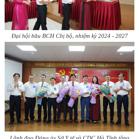
Đại hội bầu BCH Chị bộ, nhiệm kỳ 2024 - 2027
Lãnh đạo Đảng ủy Sở Y tế và CDC Hà Tĩnh tặng