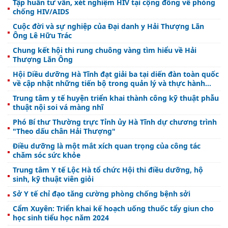
Tập huấn tư vấn, xét nghiệm HIV tại cộng đồng về phòng
chống HIV/AIDS
Cuộc đời và sự nghiệp của Đại danh y Hải Thượng Lãn
Ông Lê Hữu Trác
Chung kết hội thi rung chuông vàng tìm hiểu về Hải
Thượng Lãn Ông
Hội Diều dưỡng Hà Tĩnh đạt giải ba tại diến đàn toàn quốc
về cập nhật những tiến bộ trong quản lý và thực hành
chăm sóc vết thương
Trung tâm y tế huyện triển khai thành công kỹ thuật phẫu
thuật nội soi vá màng nhĩ
Phó Bí thư Thường trực Tỉnh ủy Hà Tĩnh dự chương trình
"Theo dấu chân Hải Thượng"
Điều dưỡng là một mắt xích quan trọng của công tác
chăm sóc sức khỏe
Trung tâm Y tế Lộc Hà tổ chức Hội thi điều dưỡng, hộ
sinh, kỹ thuật viên giỏi
Sở Y tế chỉ đạo tăng cường phòng chống bệnh sởi
Cẩm Xuyên: Triển khai kế hoạch uống thuốc tẩy giun cho
học sinh tiểu học năm 2024