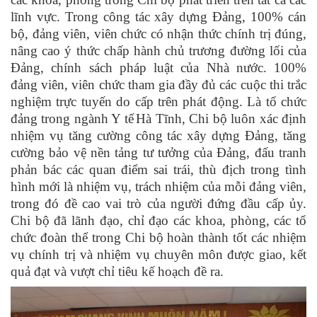
lĩnh vực.
Trong công tác xây dựng Đảng, 100% cán
bộ, đảng viên, viên chức có nhận thức chính trị đúng,
nâng cao ý thức chấp hành chủ trương đường lối của
Đảng, chính sách pháp luật của Nhà nước.
100%
đảng viên, viên chức tham gia đầy đủ các
c
uộc thi trắc
nghiệm trực tuyến do cấp trên phát động. Là tổ chức
đảng trong
n
gành Y tế
Hà Tĩnh
, Chi bộ luôn xác định
nhiệm vụ tăng cường công tác xây dựng Đảng, tăng
cường bảo vệ nền tảng tư tưởng của Đảng, đấu tranh
phản bác các quan điểm sai trái, thù địch trong tình
hình mới là nhiệm vụ, trách nhiệm của mỗi đảng viên,
trong đó đề cao vai trò của người đứng đầu cấp ủy.
Chi bộ đã lãnh đạo, chỉ đạo các
k
hoa, phòng, các tổ
chức đoàn thể trong Chi bộ
hoàn thành
tốt các nhiệm
vụ chính trị và nhiệm vụ chuyên môn được giao, kết
quả
đạt và vượt chỉ tiêu kế hoạch đề ra.