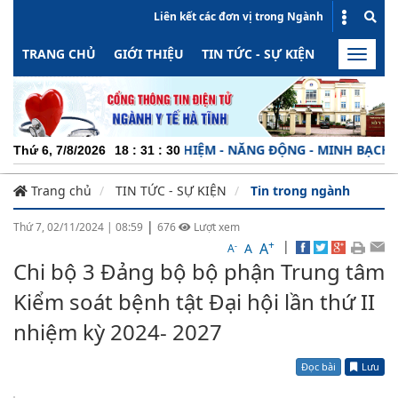
Liên kết các đơn vị trong Ngành
TRANG CHỦ
GIỚI THIỆU
TIN TỨC - SỰ KIỆN
HOẠT ĐỘN
Toggle
naviga
HIỆP - TRÁCH NHIỆM - NĂNG ĐỘNG - MINH BẠCH - HIỆU QUẢ !
Thứ 6, 7/8/2026
18
:
31
:
32
Trang chủ
TIN TỨC - SỰ KIỆN
Tin trong ngành
|
Thứ 7, 02/11/2024
|
08:59
676
Lượt xem
+
|
A
-
A
A
Chi bộ 3 Đảng bộ bộ phận Trung tâm
Kiểm soát bệnh tật Đại hội lần thứ II
nhiệm kỳ 2024- 2027
Đọc bài
Lưu