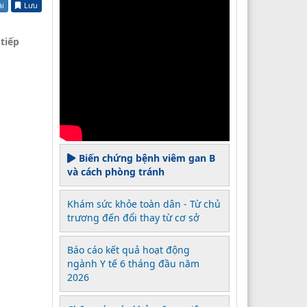
ài
Lưu
tiếp
Biến chứng bệnh viêm gan B
và cách phòng tránh
Khám sức khỏe toàn dân - Từ chủ
trương đến đổi thay từ cơ sở
Báo cáo kết quả hoạt động
ngành Y tế 6 tháng đầu năm
2026