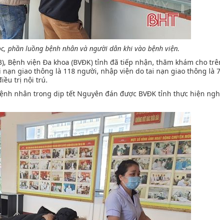
lọc, phần luồng bệnh nhân và người dân khi vào bệnh viện.
3), Bệnh viện Đa khoa (BVĐK) tỉnh đã tiếp nhận, thăm khám cho trê
 nạn giao thông là 118 người, nhập viện do tai nạn giao thông là 
ều trị nội trú.
ị bệnh nhân trong dịp tết Nguyên đán được BVĐK tỉnh thực hiện ngh