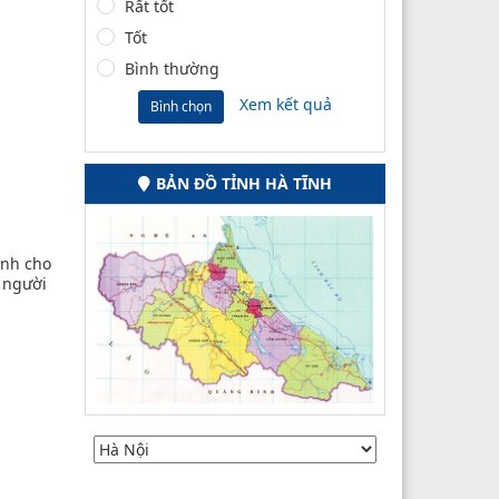
Rất tốt
Tốt
Bình thường
Xem kết quả
Bình chọn
BẢN ĐỒ TỈNH HÀ TĨNH
ệnh cho
 người