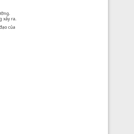
ưỡng.
g xảy ra.
 đạo của