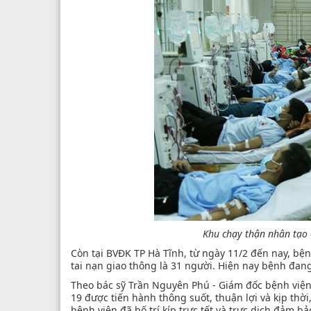
Khu chạy thận nhân tạo c
Còn tại BVĐK TP Hà Tĩnh, từ ngày 11/2 đến nay, bệ
tai nạn giao thông là 31 người. Hiện nay bệnh đang
Theo bác sỹ Trần Nguyên Phú - Giám đốc bệnh viện
19 được tiến hành thông suốt, thuận lợi và kịp th
bệnh viện đã bố trí kíp trực tết và trực dịch đảm bả