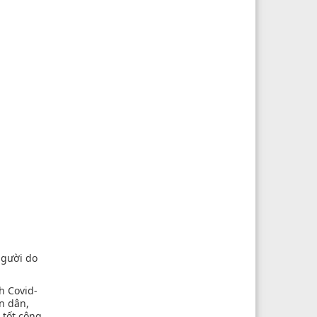
người do
h Covid-
n dân,
 tốt công