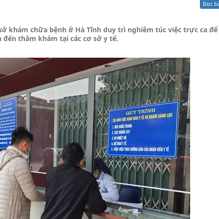
Đọc b
Xử lý kiến nghị - Khiếu nại tố cáo
Khác
ở khám chữa bệnh ở Hà Tĩnh duy trì nghiêm túc việc trực ca để 
n đến thăm khám tại các cơ sở y tế.