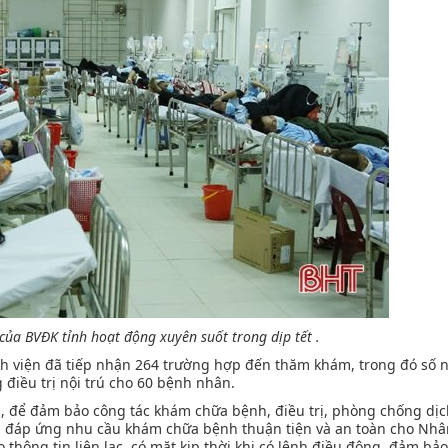
ủa BVĐK tỉnh hoạt động xuyên suốt trong dịp tết .
nh viện đã tiếp nhận 264 trường hợp đến thăm khám, trong đó số 
 điều trị nội trú cho 60 bệnh nhân.
, để đảm bảo công tác khám chữa bệnh, điều trị, phòng chống dịc
ời, đáp ứng nhu cầu khám chữa bệnh thuận tiện và an toàn cho Nhâ
o thông tin liên lạc, có mặt kịp thời khi có lệnh điều động, đảm bảo