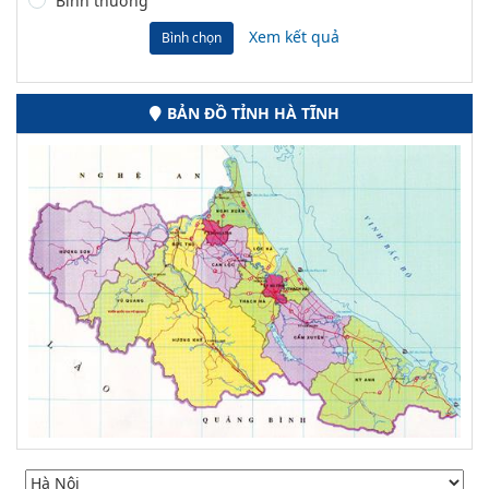
Bình thường
Xem kết quả
Bình chọn
BẢN ĐỒ TỈNH HÀ TĨNH