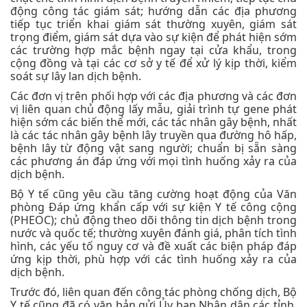
động công tác giám sát; hướng dẫn các địa phương
tiếp tục triển khai giám sát thường xuyên, giám sát
trọng điểm, giám sát dựa vào sự kiện để phát hiện sớm
các trường hợp mắc bệnh ngay tại cửa khẩu, trong
cộng đồng và tại các cơ sở y tế để xử lý kịp thời, kiểm
soát sự lây lan dịch bệnh.
Các đơn vị trên phối hợp với các địa phương và các đơn
vị liên quan chủ động lấy mẫu, giải trình tự gene phát
hiện sớm các biến thể mới, các tác nhân gây bệnh, nhất
là các tác nhân gây bệnh lây truyền qua đường hô hấp,
bệnh lây từ động vật sang người; chuẩn bị sẵn sàng
các phương án đáp ứng với mọi tình huống xảy ra của
dịch bệnh.
Bộ Y tế cũng yêu cầu tăng cường hoạt động của Văn
phòng Đáp ứng khẩn cấp với sự kiện Y tế công cộng
(PHEOC); chủ động theo dõi thông tin dịch bệnh trong
nước và quốc tế; thường xuyên đánh giá, phân tích tình
hình, các yếu tố nguy cơ và đề xuất các biện pháp đáp
ứng kịp thời, phù hợp với các tình huống xảy ra của
dịch bệnh.
Trước đó, liên quan đến công tác phòng chống dịch, Bộ
Y tế cũng đã có văn bản gửi Ủy ban Nhân dân các tỉnh,