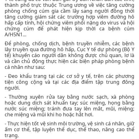
thành phố trực thuộc Trung ương về việc tăng cường
phòng chống cúm gia cầm lây sang người đồng thời
tăng cường giám sát các trường hợp viêm đường hô
hấp cấp tính, hội chứng viêm phổi nặng do virus và hội
chứng cúm để phát hiện kịp thời ca bệnh cúm
A/H5N1...
Để phòng, chống dịch, bệnh truyền nhiễm, các bệnh
lây truyền qua đường hô hấp, Cục Y tế dự phòng (Bộ Y
tế) khuyến cáo người dân không được chủ quan, lơ là
và cần chủ động thực hiện các biện pháp phòng bệnh
cá nhân như sau:
- Đeo khẩu trang tại các cơ sở y tế, trên các phương
tiện công cộng và tại các địa điểm tập trung đông
người.
- Thường xuyên rửa tay bằng nước sạch, xà phòng
hoặc dung dịch sát khuẩn tay; súc miệng, họng bằng
nước súc miệng; tránh đưa tay lên mắt, mũi, miệng;
che miệng và mũi khi ho hoặc hắt hơi.
- Thực hiện tốt vệ sinh môi trường, vệ sinh cá nhân, giữ
ấm cơ thể, tập luyện thể dục, thể thao, nâng cao thể
trạng.