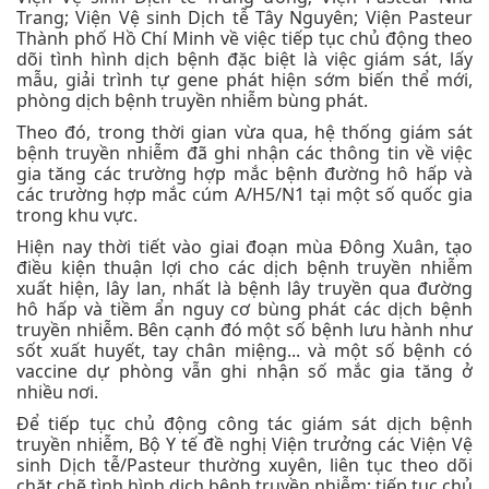
Trang; Viện Vệ sinh Dịch tễ Tây Nguyên; Viện Pasteur
Thành phố Hồ Chí Minh về việc tiếp tục chủ động theo
dõi tình hình dịch bệnh đặc biệt là việc giám sát, lấy
mẫu, giải trình tự gene phát hiện sớm biến thể mới,
phòng dịch bệnh truyền nhiễm bùng phát.
Theo đó, trong thời gian vừa qua, hệ thống giám sát
bệnh truyền nhiễm đã ghi nhận các thông tin về việc
gia tăng các trường hợp mắc bệnh đường hô hấp và
các trường hợp mắc cúm A/H5/N1 tại một số quốc gia
trong khu vực.
Hiện nay thời tiết vào giai đoạn mùa Đông Xuân, tạo
điều kiện thuận lợi cho các dịch bệnh truyền nhiễm
xuất hiện, lây lan, nhất là bệnh lây truyền qua đường
hô hấp và tiềm ẩn nguy cơ bùng phát các dịch bệnh
truyền nhiễm. Bên cạnh đó một số bệnh lưu hành như
sốt xuất huyết, tay chân miệng... và một số bệnh có
vaccine dự phòng vẫn ghi nhận số mắc gia tăng ở
nhiều nơi.
Để tiếp tục chủ động công tác giám sát dịch bệnh
truyền nhiễm, Bộ Y tế đề nghị Viện trưởng các Viện Vệ
sinh Dịch tễ/Pasteur thường xuyên, liên tục theo dõi
chặt chẽ tình hình dịch bệnh truyền nhiễm; tiếp tục chủ