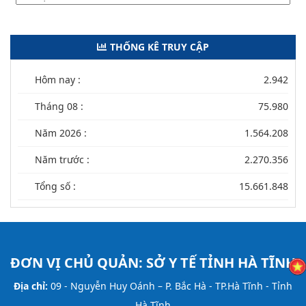
THỐNG KÊ TRUY CẬP
Hôm nay :
2.942
Tháng 08 :
75.980
Năm 2026 :
1.564.208
Năm trước :
2.270.356
Tổng số :
15.661.848
ĐƠN VỊ CHỦ QUẢN:
SỞ Y TẾ TỈNH HÀ TĨNH
Địa chỉ:
09 - Nguyễn Huy Oánh – P. Bắc Hà - TP.Hà Tĩnh - Tỉnh
Hà Tĩnh