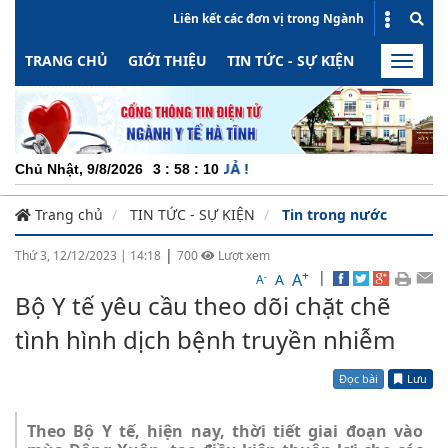
Liên kết các đơn vị trong Ngành
TRANG CHỦ
GIỚI THIỆU
TIN TỨC - SỰ KIỆN
HOẠT ĐỘN
Toggle
naviga
CHU
Chủ Nhật, 9/8/2026
3
:
58
:
10
Trang chủ
TIN TỨC - SỰ KIỆN
Tin trong nước
|
Thứ 3, 12/12/2023
|
14:18
700
Lượt xem
+
|
A
-
A
A
Bộ Y tế yêu cầu theo dõi chặt chẽ
tình hình dịch bệnh truyền nhiễm
Đọc bài
Lưu
Theo Bộ Y tế, hiện nay, thời tiết giai đoạn vào