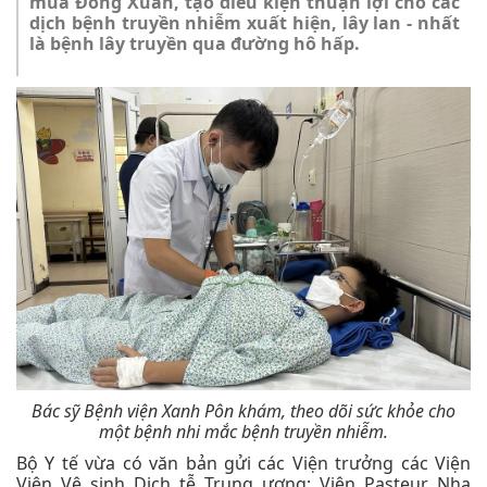
mùa Đông Xuân, tạo điều kiện thuận lợi cho các
dịch bệnh truyền nhiễm xuất hiện, lây lan - nhất
là bệnh lây truyền qua đường hô hấp.
Bác sỹ Bệnh viện Xanh Pôn khám, theo dõi sức khỏe cho
một bệnh nhi mắc bệnh truyền nhiễm.
Bộ Y tế vừa có văn bản gửi các Viện trưởng các Viện
Viện Vệ sinh Dịch tễ Trung ương; Viện Pasteur Nha