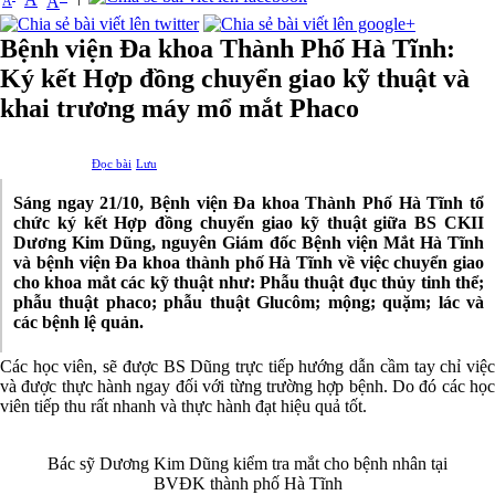
A
A
Bệnh viện Đa khoa Thành Phố Hà Tĩnh:
Ký kết Hợp đồng chuyển giao kỹ thuật và
khai trương máy mổ mắt Phaco
Đọc bài
Lưu
Sáng
n
g
ay 2
1
/1
0
, Bệnh viện
Đa khoa Thành Phố Hà Tĩnh tổ
chức
ký kết Hợp đồng c
huyển giao kỹ thuật
giữa BS CKII
Dương Kim Dũng, nguyên Giám đốc Bệnh viện Mắt Hà Tĩnh
và bệnh viện Đa khoa thành phố Hà Tĩnh về việc chuyển giao
cho khoa mắt các kỹ thuật như: Phẫu thuật đục thủy tinh thể;
phẫu thuật phaco; phẫu thuật Glucôm; mộng; quặm; lác và
các bệnh lệ quản.
Các học viên, sẽ được BS Dũng trực tiếp hướng dẫn cầm tay chỉ việc
và được thực hành ngay đối với từng trường hợp bệnh. Do đó các học
viên tiếp thu rất nhanh và thực hành đạt hiệu quả tốt.
Bác sỹ Dương Kim Dũng kiểm tra mắt cho bệnh nhân tại
BVĐK thành phố Hà Tĩnh