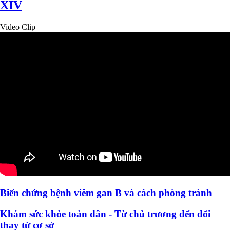
XIV
Video Clip
Biến chứng bệnh viêm gan B và cách phòng tránh
Khám sức khỏe toàn dân - Từ chủ trương đến đổi
thay từ cơ sở