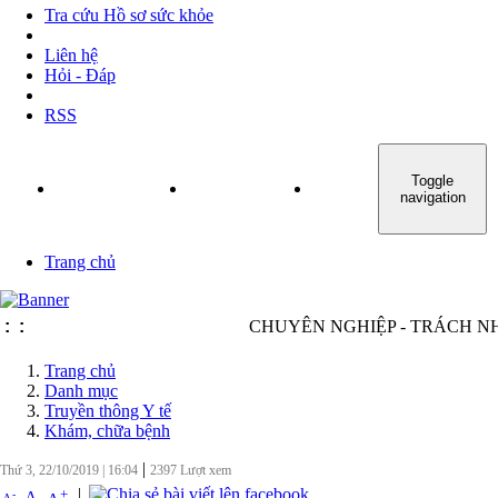
Tra cứu Hồ sơ sức khỏe
Liên hệ
Hỏi - Đáp
RSS
Toggle
TRANG CHỦ
GIỚI THIỆU
TIN TỨC - SỰ KIỆN
navigation
Trang chủ
:
:
CHUYÊN NGHIỆP - TRÁCH NHIỆM
Trang chủ
Danh mục
Truyền thông Y tế
Khám, chữa bệnh
|
Thứ 3, 22/10/2019
|
16:04
2397
Lượt xem
|
+
-
A