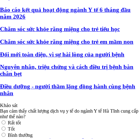
Báo cáo kết quả hoạt động ngành Y tế 6 tháng đầu
năm 2026
Chăm sóc sức khỏe răng miệng cho trẻ tiểu học
Chăm sóc sức khỏe răng miệng cho trẻ em mầm non
Đổi mới toàn diện, vì sự hài lòng của người bệnh
Nguyên nhân, triệu chứng và cách điều trị bệnh bàn
chân bẹt
Điều dưỡng - người thầm lặng đồng hành cùng bệnh
nhân
Khảo sát
Bạn cảm thấy chất lượng dịch vụ y tế do ngành Y tế Hà Tĩnh cung cấp
như thế nào?
Rất tốt
Tốt
Bình thường