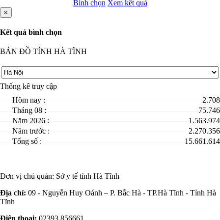
Bình chọn
Xem kết quả
×
Kết quả bình chọn
BẢN ĐỒ TỈNH HÀ TĨNH
Thống kê truy cập
Hôm nay :
2.708
Tháng 08 :
75.746
Năm 2026 :
1.563.974
Năm trước :
2.270.356
Tổng số :
15.661.614
Đơn vị chủ quản:
Sở y tế tỉnh Hà Tĩnh
Địa chỉ:
09 - Nguyễn Huy Oánh – P. Bắc Hà - TP.Hà Tĩnh - Tỉnh Hà
Tĩnh
Điện thoại:
02393 856661