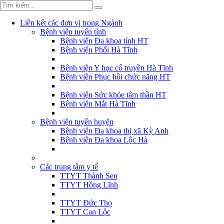
Liên kết các đơn vị trong Ngành
Bệnh viện tuyến tỉnh
Bệnh viện Đa khoa tỉnh HT
Bệnh viện Phổi Hà Tĩnh
Bệnh viện Y học cổ truyền Hà Tĩnh
Bệnh viện Phục hồi chức năng HT
Bệnh viện Sức khỏe tâm thần HT
Bệnh viện Mắt Hà Tĩnh
Bệnh viện tuyến huyện
Bệnh viện Đa khoa thị xã Kỳ Anh
Bệnh viện Đa khoa Lộc Hà
Các trung tâm y tế
TTYT Thành Sen
TTYT Hồng Lĩnh
TTYT Đức Thọ
TTYT Can Lộc