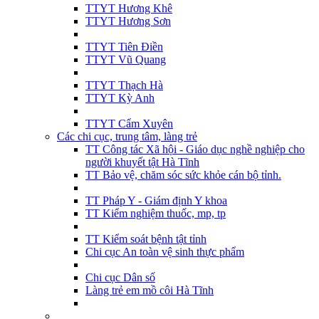
TTYT Hương Khê
TTYT Hương Sơn
TTYT Tiên Điền
TTYT Vũ Quang
TTYT Thạch Hà
TTYT Kỳ Anh
TTYT Cẩm Xuyên
Các chi cục, trung tâm, làng trẻ
TT Công tác Xã hội - Giáo dục nghề nghiệp cho
người khuyết tật Hà Tĩnh
TT Bảo vệ, chăm sóc sức khỏe cán bộ tỉnh.
TT Pháp Y - Giám định Y khoa
TT Kiểm nghiệm thuốc, mp, tp
TT Kiểm soát bệnh tật tỉnh
Chi cục An toàn vệ sinh thực phẩm
Chi cục Dân số
Làng trẻ em mồ côi Hà Tĩnh