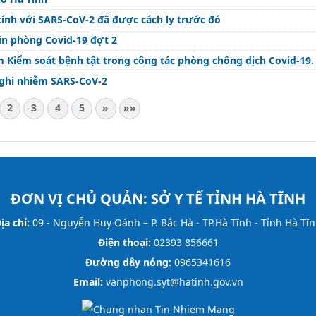
Trưa 22/6 Hà Tĩnh phát hiện thêm 2 ca dương tính với SARS-CoV-2 đã được cách ly trước đó
in phòng Covid-19 đợt 2
m Kiểm soát bệnh tật trong công tác phòng chống dịch Covid-19.
nghi nhiễm SARS-CoV-2
2
3
4
5
»
»»
ĐƠN VỊ CHỦ QUẢN:
SỞ Y TẾ TỈNH HÀ TĨNH
ịa chỉ:
09 - Nguyễn Huy Oánh – P. Bắc Hà - TP.Hà Tĩnh - Tỉnh Hà Tĩ
Điện thoại:
02393 856661
Đường dây nóng:
0965341616
Email:
vanphong.syt@hatinh.gov.vn