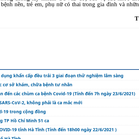
 bệnh nền, trẻ em, phụ nữ có thai trong gia đình và nhữ
T
dụng khẩn cấp đều trải 3 giai đoạn thử nghiệm lâm sàng
ác cơ sở khám, chữa bệnh tư nhân
n đến các chùm ca bệnh Covid-19 (Tính đến 7h ngày 23/6/2021)
s SARS-CoV-2, không phải là ca mắc mới
id-19 trong cộng đồng
ng TP Hồ Chí Minh 51 ca
VID-19 tỉnh Hà Tĩnh (Tính đến 18h00 ngày 22/6/2021 )
hố Hà Tĩnh