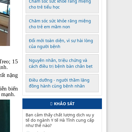
Chăm sóc sức khỏe răng miệng
cho trẻ tiểu học
Chăm sóc sức khỏe răng miệng
cho trẻ em mầm non
Đổi mới toàn diện, vì sự hài lòng
của người bệnh
Nguyên nhân, triệu chứng và
Treo; 15
cách điều trị bệnh bàn chân bẹt
ịnh.
rất nặng
Điều dưỡng - người thầm lặng
đồng hành cùng bệnh nhân
iễn biến
e mạnh.
KHẢO SÁT
Bạn cảm thấy chất lượng dịch vụ y
tế do ngành Y tế Hà Tĩnh cung cấp
như thế nào?