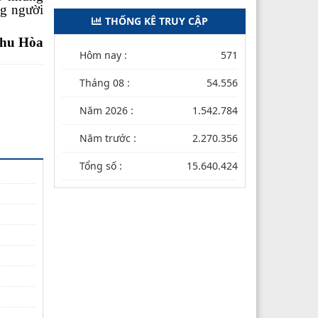
ng người
THỐNG KÊ TRUY CẬP
hu Hòa
Hôm nay :
571
Tháng 08 :
54.556
Năm 2026 :
1.542.784
Năm trước :
2.270.356
Tổng số :
15.640.424