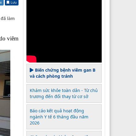
ài
Lưu
 đã làm
 do viêm
Biến chứng bệnh viêm gan B
và cách phòng tránh
Khám sức khỏe toàn dân - Từ chủ
trương đến đổi thay từ cơ sở
Báo cáo kết quả hoạt động
ngành Y tế 6 tháng đầu năm
2026