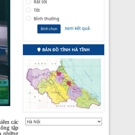
Rất tốt
Tốt
Bình thường
Xem kết quả
Bình chọn
BẢN ĐỒ TỈNH HÀ TĨNH
hiêm các
hông tập
ho những