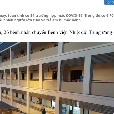
Đọc b
Xử lý kiến nghị - Khiếu nại tố cáo
Khác
 nay, toàn tỉnh có 84 trường hợp mắc COVID-19. Trong đó có 6 F0
với nhiều người lớn tuổi và trẻ em bị mắc bệnh.
Tĩnh, 26 bệnh nhân chuyển Bệnh viện Nhiệt đới Trung ương