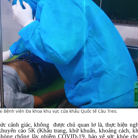
i Bệnh viện Đa khoa khu vực cửa khẩu Quốc tế Cầu Treo.
ức cảnh giác, không được chủ quan lơ là, thực hiện ng
 khuyến cáo 5K (Khẩu trang, khử khuẩn, khoảng cách, k
 ý phòng chống lây nhiễm COVID-19, bảo vệ sức khỏe c