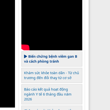
Biến chứng bệnh viêm gan B
và cách phòng tránh
Khám sức khỏe toàn dân - Từ chủ
trương đến đổi thay từ cơ sở
Báo cáo kết quả hoạt động
ngành Y tế 6 tháng đầu năm
2026