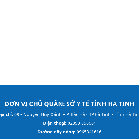
ĐƠN VỊ CHỦ QUẢN:
SỞ Y TẾ TỈNH HÀ TĨNH
ịa chỉ:
09 - Nguyễn Huy Oánh – P. Bắc Hà - TP.Hà Tĩnh - Tỉnh Hà Tĩ
Điện thoại:
02393 856661
Đường dây nóng:
0965341616