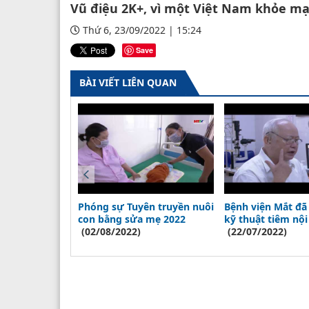
Vũ điệu 2K+, vì một Việt Nam khỏe m
Thứ 6, 23/09/2022 | 15:24
Save
BÀI VIẾT LIÊN QUAN
n chặn nguy
Phóng sự Tuyên truyền nuôi
Bệnh viện Mắt đã
h sốt xuất
con bằng sửa mẹ 2022
kỹ thuật tiêm nộ
(02/08/2022)
trong điều trị
(22/07/2022)