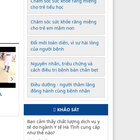
Chăm sóc sức khỏe răng miệng
cho trẻ tiểu học
Chăm sóc sức khỏe răng miệng
cho trẻ em mầm non
Đổi mới toàn diện, vì sự hài lòng
của người bệnh
Nguyên nhân, triệu chứng và
cách điều trị bệnh bàn chân bẹt
Điều dưỡng - người thầm lặng
đồng hành cùng bệnh nhân
,
Ngành Y tế Hà Tĩnh vững
Thông điệp bảo đảm an
vàng trong cuộc chiến
toàn thực phẩm Tết Ng
chống dịch Covid-19
(25/02/2022)
đán Nhâm Dần năm 202
(24/01/2022)
KHẢO SÁT
Bạn cảm thấy chất lượng dịch vụ y
tế do ngành Y tế Hà Tĩnh cung cấp
như thế nào?