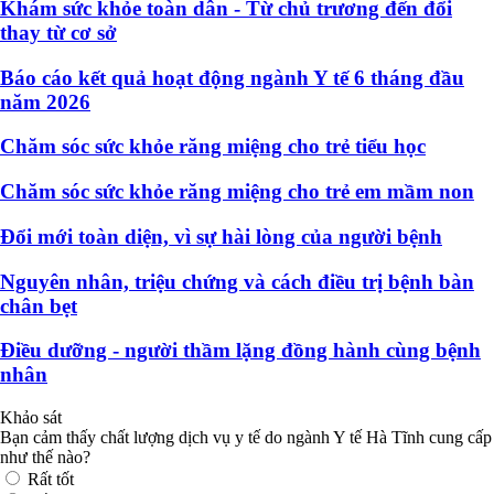
Khám sức khỏe toàn dân - Từ chủ trương đến đổi
thay từ cơ sở
Báo cáo kết quả hoạt động ngành Y tế 6 tháng đầu
năm 2026
Chăm sóc sức khỏe răng miệng cho trẻ tiểu học
Chăm sóc sức khỏe răng miệng cho trẻ em mầm non
Đổi mới toàn diện, vì sự hài lòng của người bệnh
Nguyên nhân, triệu chứng và cách điều trị bệnh bàn
chân bẹt
Điều dưỡng - người thầm lặng đồng hành cùng bệnh
nhân
Khảo sát
Bạn cảm thấy chất lượng dịch vụ y tế do ngành Y tế Hà Tĩnh cung cấp
như thế nào?
Rất tốt