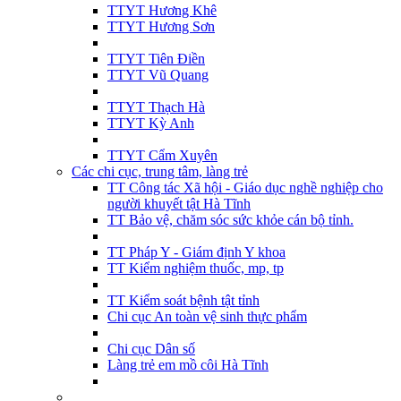
TTYT Hương Khê
TTYT Hương Sơn
TTYT Tiên Điền
TTYT Vũ Quang
TTYT Thạch Hà
TTYT Kỳ Anh
TTYT Cẩm Xuyên
Các chi cục, trung tâm, làng trẻ
TT Công tác Xã hội - Giáo dục nghề nghiệp cho
người khuyết tật Hà Tĩnh
TT Bảo vệ, chăm sóc sức khỏe cán bộ tỉnh.
TT Pháp Y - Giám định Y khoa
TT Kiểm nghiệm thuốc, mp, tp
TT Kiểm soát bệnh tật tỉnh
Chi cục An toàn vệ sinh thực phẩm
Chi cục Dân số
Làng trẻ em mồ côi Hà Tĩnh