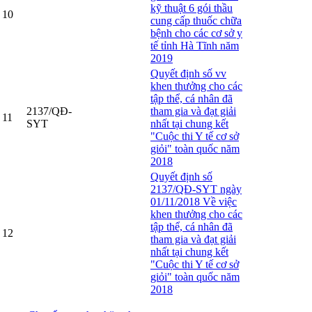
kỹ thuật 6 gói thầu
10
cung cấp thuốc chữa
bệnh cho các cơ sở y
tế tỉnh Hà Tĩnh năm
2019
Quyết định số vv
khen thưởng cho các
tập thể, cá nhân đã
2137/QĐ-
tham gia và đạt giải
11
SYT
nhất tại chung kết
"Cuộc thi Y tế cơ sở
giỏi" toàn quốc năm
2018
Quyết định số
2137/QĐ-SYT ngày
01/11/2018 Về việc
khen thưởng cho các
tập thể, cá nhân đã
12
tham gia và đạt giải
nhất tại chung kết
"Cuộc thi Y tế cơ sở
giỏi" toàn quốc năm
2018