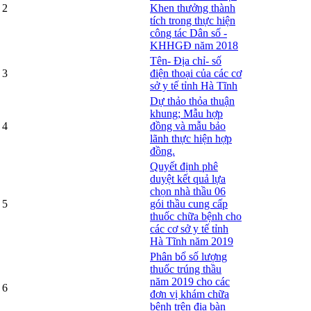
2
Khen thưởng thành
tích trong thực hiện
công tác Dân số -
KHHGĐ năm 2018
Tên- Địa chỉ- số
3
điện thoại của các cơ
sở y tế tỉnh Hà Tĩnh
Dự thảo thỏa thuận
khung; Mẫu hợp
4
đồng và mẫu bảo
lãnh thực hiện hợp
đồng.
Quyết định phê
duyệt kết quả lựa
chọn nhà thầu 06
5
gói thầu cung cấp
thuốc chữa bệnh cho
các cơ sở y tế tỉnh
Hà Tĩnh năm 2019
Phân bổ số lượng
thuốc trúng thầu
năm 2019 cho các
6
đơn vị khám chữa
bệnh trên địa bàn