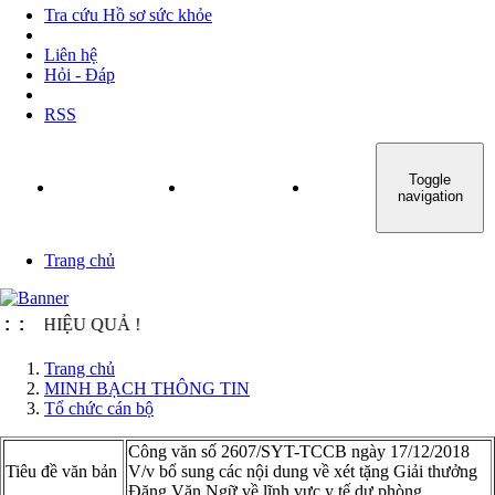
Tra cứu Hồ sơ sức khỏe
Liên hệ
Hỏi - Đáp
RSS
Toggle
TRANG CHỦ
GIỚI THIỆU
TIN TỨC - SỰ KIỆN
navigation
Trang chủ
- HIỆU QUẢ !
:
:
Trang chủ
MINH BẠCH THÔNG TIN
Tổ chức cán bộ
Công văn số 2607/SYT-TCCB ngày 17/12/2018
Tiêu đề văn bản
V/v bổ sung các nội dung về xét tặng Giải thưởng
Đặng Văn Ngữ về lĩnh vực y tế dự phòng