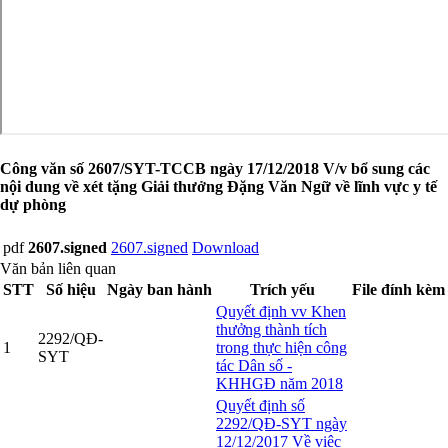
Công văn số 2607/SYT-TCCB ngày 17/12/2018 V/v bổ sung các
nội dung về xét tặng Giải thưởng Đặng Văn Ngữ về lĩnh vực y tế
dự phòng
pdf
2607.signed
2607.signed
Download
Văn bản liên quan
STT
Số hiệu
Ngày ban hành
Trích yếu
File đính kèm
Quyết định vv Khen
thưởng thành tích
2292/QĐ-
1
trong thực hiện công
SYT
tác Dân số -
KHHGĐ năm 2018
Quyết định số
2292/QĐ-SYT ngày
12/12/2017 Về việc