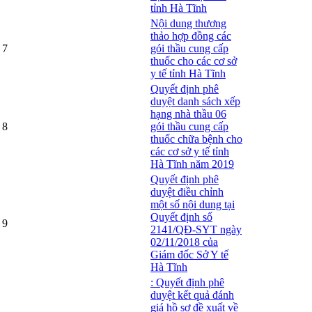
tỉnh Hà Tĩnh
Nội dung thương
thảo hợp đồng các
7
gói thầu cung cấp
thuốc cho các cơ sở
y tế tỉnh Hà Tĩnh
Quyết định phê
duyệt danh sách xếp
hạng nhà thầu 06
8
gói thầu cung cấp
thuốc chữa bệnh cho
các cơ sở y tế tỉnh
Hà Tĩnh năm 2019
Quyết định phê
duyệt điều chỉnh
một số nội dung tại
Quyết định số
9
2141/QĐ-SYT ngày
02/11/2018 của
Giám đốc Sở Y tế
Hà Tĩnh
: Quyết định phê
duyệt kết quả đánh
giá hồ sơ đề xuất về