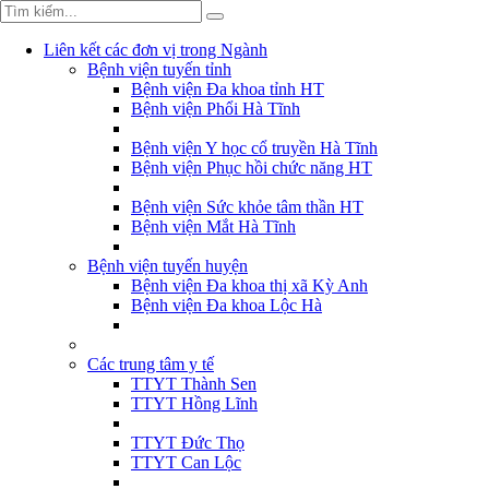
Liên kết các đơn vị trong Ngành
Bệnh viện tuyến tỉnh
Bệnh viện Đa khoa tỉnh HT
Bệnh viện Phổi Hà Tĩnh
Bệnh viện Y học cổ truyền Hà Tĩnh
Bệnh viện Phục hồi chức năng HT
Bệnh viện Sức khỏe tâm thần HT
Bệnh viện Mắt Hà Tĩnh
Bệnh viện tuyến huyện
Bệnh viện Đa khoa thị xã Kỳ Anh
Bệnh viện Đa khoa Lộc Hà
Các trung tâm y tế
TTYT Thành Sen
TTYT Hồng Lĩnh
TTYT Đức Thọ
TTYT Can Lộc