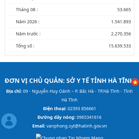
Tháng 08 :
53.665
Năm 2026 :
1.541.893
Năm trước :
2.270.356
Tổng số :
15.639.533
ĐƠN VỊ CHỦ QUẢN:
SỞ Y TẾ TỈNH HÀ TĨNH
Địa chỉ:
09 - Nguyễn Huy Oánh – P. Bắc Hà - TP.Hà Tĩnh - Tỉnh
Hà Tĩnh
Điện thoại:
02393 856661
Đường dây nóng:
0965341616
Email:
vanphong.syt@hatinh.gov.vn