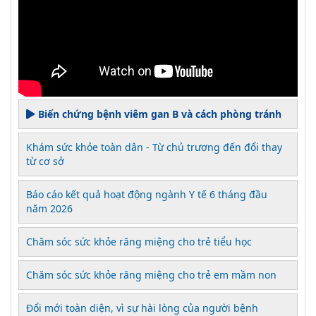
Biến chứng bệnh viêm gan B và cách phòng tránh
Khám sức khỏe toàn dân - Từ chủ trương đến đổi thay
từ cơ sở
Báo cáo kết quả hoạt động ngành Y tế 6 tháng đầu
năm 2026
Chăm sóc sức khỏe răng miệng cho trẻ tiểu học
Chăm sóc sức khỏe răng miệng cho trẻ em mầm non
Đổi mới toàn diện, vì sự hài lòng của người bệnh