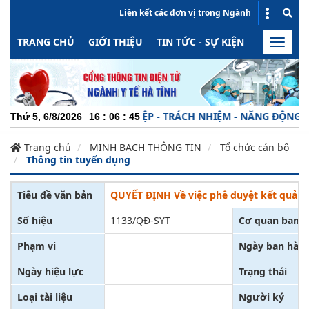
Liên kết các đơn vị trong Ngành
TRANG CHỦ
GIỚI THIỆU
TIN TỨC - SỰ KIỆN
HOẠT ĐỘN
Toggle
naviga
CHUYÊN NGHIỆP - TRÁCH NHIỆM - NĂNG ĐỘNG - MIN
Thứ 5, 6/8/2026
16
:
06
:
46
Trang chủ
MINH BẠCH THÔNG TIN
Tổ chức cán bộ
Thông tin tuyển dụng
Tiêu đề văn bản
QUYẾT ĐỊNH Về việc phê duyệt kết quả tu
Số hiệu
1133/QĐ-SYT
Cơ quan ban 
Phạm vi
Ngày ban hàn
Ngày hiệu lực
Trạng thái
Loại tài liệu
Người ký