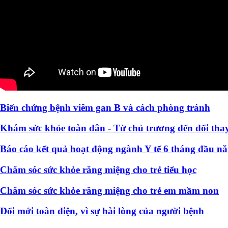
Biến chứng bệnh viêm gan B và cách phòng tránh
Khám sức khỏe toàn dân - Từ chủ trương đến đổi thay
Báo cáo kết quả hoạt động ngành Y tế 6 tháng đầu n
Chăm sóc sức khỏe răng miệng cho trẻ tiểu học
Chăm sóc sức khỏe răng miệng cho trẻ em mầm non
Đổi mới toàn diện, vì sự hài lòng của người bệnh