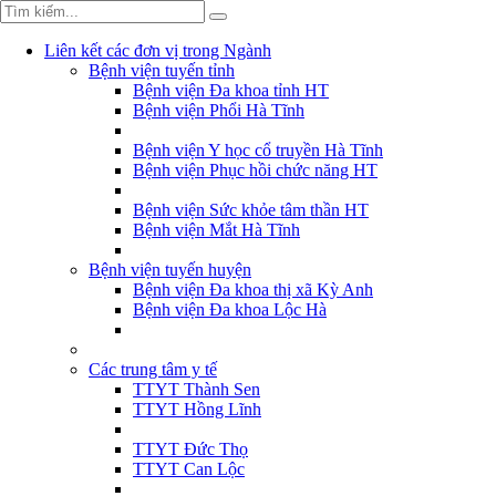
Liên kết các đơn vị trong Ngành
Bệnh viện tuyến tỉnh
Bệnh viện Đa khoa tỉnh HT
Bệnh viện Phổi Hà Tĩnh
Bệnh viện Y học cổ truyền Hà Tĩnh
Bệnh viện Phục hồi chức năng HT
Bệnh viện Sức khỏe tâm thần HT
Bệnh viện Mắt Hà Tĩnh
Bệnh viện tuyến huyện
Bệnh viện Đa khoa thị xã Kỳ Anh
Bệnh viện Đa khoa Lộc Hà
Các trung tâm y tế
TTYT Thành Sen
TTYT Hồng Lĩnh
TTYT Đức Thọ
TTYT Can Lộc