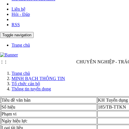
Liên hệ
Hỏi - Đáp
RSS
Toggle navigation
Trang chủ
:
:
CHUYÊN NGHIỆP - TRÁCH NHIỆ
Trang chủ
MINH BẠCH THÔNG TIN
Tổ chức cán bộ
Thông tin tuyển dụng
Tiêu đề văn bản
KH Tuyển dụng v
Số hiệu
185/TB-TTKN
Phạm vi
Ngày hiệu lực
Loại tài liệu