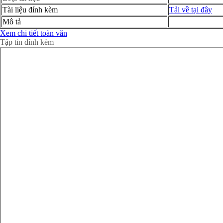
Tài liệu đính kèm
Tải về tại đây
Mô tả
Xem chi tiết toàn văn
Tập tin đính kèm