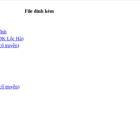
File đính kèm
ĩnh
BVĐK Lộc Hà)
ổ truyền)
cổ truyền)