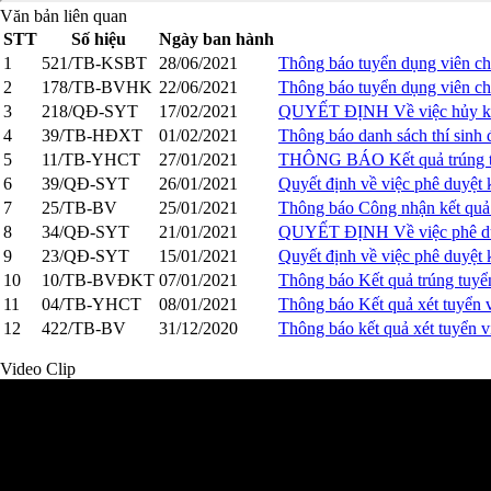
Văn bản liên quan
STT
Số hiệu
Ngày ban hành
1
521/TB-KSBT
28/06/2021
Thông báo tuyển dụng viên chứ
2
178/TB-BVHK
22/06/2021
Thông báo tuyển dụng viên 
3
218/QĐ-SYT
17/02/2021
QUYẾT ĐỊNH Về việc hủy kết 
4
39/TB-HĐXT
01/02/2021
Thông báo danh sách thí sinh
5
11/TB-YHCT
27/01/2021
THÔNG BÁO Kết quả trúng tuy
6
39/QĐ-SYT
26/01/2021
Quyết định về việc phê duyệt 
7
25/TB-BV
25/01/2021
Thông báo Công nhận kết quả
8
34/QĐ-SYT
21/01/2021
QUYẾT ĐỊNH Về việc phê duy
9
23/QĐ-SYT
15/01/2021
Quyết định về việc phê duyệ
10
10/TB-BVĐKT
07/01/2021
Thông báo Kết quả trúng tuyể
11
04/TB-YHCT
08/01/2021
Thông báo Kết quả xét tuyển v
12
422/TB-BV
31/12/2020
Thông báo kết quả xét tuyển
Video Clip