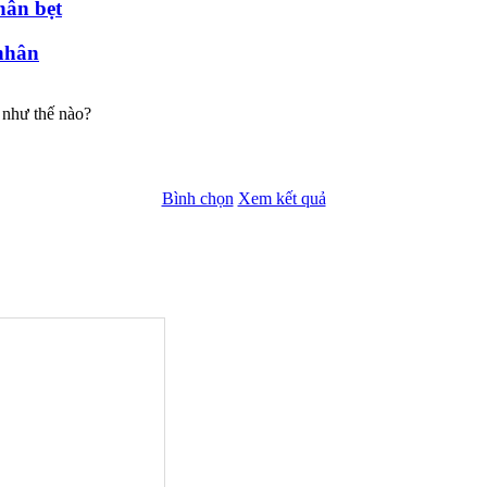
hân bẹt
nhân
 như thế nào?
Bình chọn
Xem kết quả