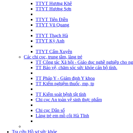
TTYT Hương Khê
TTYT Hương Sơn
TTYT Tiên Điền
TTYT Vũ Quang
TTYT Thạch Hà
TTYT Kỳ Anh
TTYT Cẩm Xuyên
Các chi cục, trung tâm, làng trẻ
TT Công tác Xã hội - Giáo dục nghề nghiệp cho ng
TT Bảo vệ, chăm sóc sức khỏe cán bộ tỉnh.
TT Pháp Y - Giám định Y khoa
TT Kiểm nghiệm thuốc, mp, tp
TT Kiểm soát bệnh tật tỉnh
Chi cục An toàn vệ sinh thực phẩm
Chi cục Dân số
Làng trẻ em mồ côi Hà Tĩnh
Tra cứu Hồ sơ sức khỏe