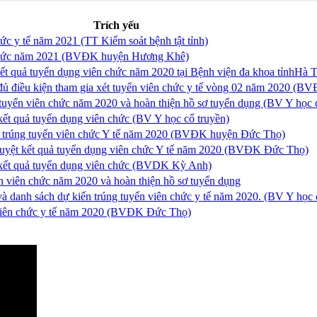
Trích yếu
c y tế năm 2021 (TT Kiểm soát bệnh tật tỉnh)
chức năm 2021 (BVĐK huyện Hương Khê)
quả tuyển dụng viên chức năm 2020 tại Bệnh viện đa khoa tỉnhHà T
 đủ điều kiện tham gia xét tuyển viên chức y tế vòng 02 năm 2020 (
ển viên chức năm 2020 và hoàn thiện hồ sơ tuyển dụng (BV Y học c
kết quả tuyển dụng viên chức (BV Y học cổ truyền)
 trúng tuyển viên chức Y tế năm 2020 (BVĐK huyện Đức Thọ)
ệt kết quả tuyển dụng viên chức Y tế năm 2020 (BVĐK Đức Thọ)
t kết quả tuyển dụng viên chức (BVDK Kỳ Anh)
n viên chức năm 2020 và hoàn thiện hồ sơ tuyển dụng
à danh sách dự kiến trúng tuyển viên chức y tế năm 2020. (BV Y học 
 viên chức y tế năm 2020 (BVĐK Đức Thọ)