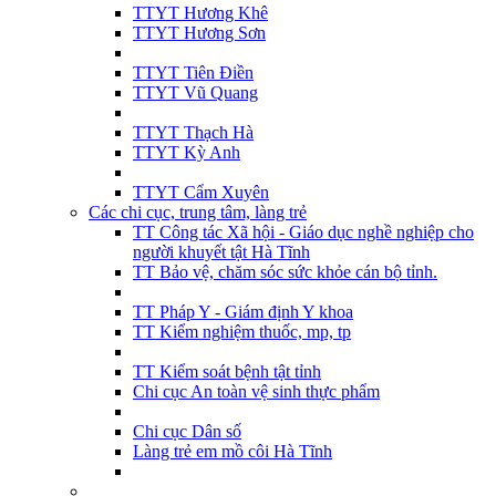
TTYT Hương Khê
TTYT Hương Sơn
TTYT Tiên Điền
TTYT Vũ Quang
TTYT Thạch Hà
TTYT Kỳ Anh
TTYT Cẩm Xuyên
Các chi cục, trung tâm, làng trẻ
TT Công tác Xã hội - Giáo dục nghề nghiệp cho
người khuyết tật Hà Tĩnh
TT Bảo vệ, chăm sóc sức khỏe cán bộ tỉnh.
TT Pháp Y - Giám định Y khoa
TT Kiểm nghiệm thuốc, mp, tp
TT Kiểm soát bệnh tật tỉnh
Chi cục An toàn vệ sinh thực phẩm
Chi cục Dân số
Làng trẻ em mồ côi Hà Tĩnh