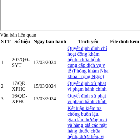
Văn bản liên quan
STT
Số hiệu
Ngày ban hành
Trích yếu
File đính kèm
Quyết định đình chỉ
hoạt động khám
207/QĐ-
bệnh, chữa bệnh,
1
17/03/2024
SYT
cung cấp dịch vụ y
tế (Phòng khám Nha
khoa Trọng Ngọc)
17/QĐ-
Quyết định xử phạt
2
15/03/2024
XPHC
vi phạm hành chính
16/QĐ-
Quyết định xử phạt
3
13/03/2024
XPHC
vi phạm hành chính
Kết luận kiểm tra
chống buôn lậu,
gian lận thương mại
và hàng giả các mặt
hàng thuốc chữa
bệnh, dược liệu, vị