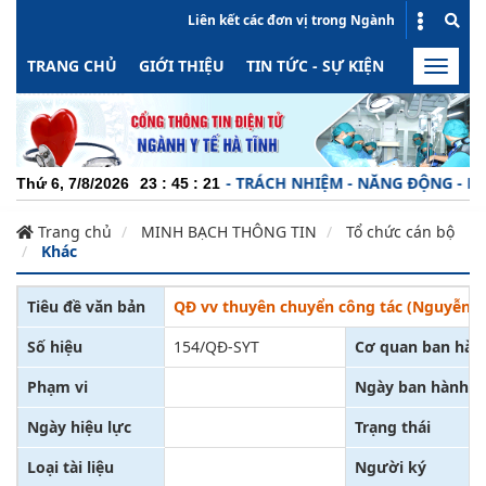
Liên kết các đơn vị trong Ngành
TRANG CHỦ
GIỚI THIỆU
TIN TỨC - SỰ KIỆN
HOẠT ĐỘN
Toggle
naviga
CHUYÊN NGHIỆP - TRÁCH NHIỆM - NĂNG ĐỘNG - MINH 
Thứ 6, 7/8/2026
23
:
45
:
21
Trang chủ
MINH BẠCH THÔNG TIN
Tổ chức cán bộ
Khác
Tiêu đề văn bản
QĐ vv thuyên chuyển công tác (Nguyễn T
Số hiệu
154/QĐ-SYT
Cơ quan ban hàn
Phạm vi
Ngày ban hành
Ngày hiệu lực
Trạng thái
Loại tài liệu
Người ký