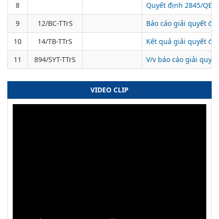
8
Quyết định 2845/QĐ-U
9
12/BC-TTrS
Báo cáo giải quyết đơ
10
14/TB-TTrS
Kết quả giải quyết đ
11
894/SYT-TTrS
V/v báo cáo giải quyế
VIDEO CLIP