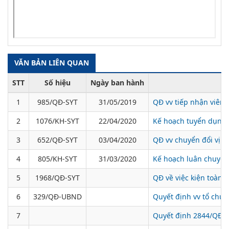
VĂN BẢN LIÊN QUAN
STT
Số hiệu
Ngày ban hành
1
985/QĐ-SYT
31/05/2019
QĐ vv tiếp nhận viên c
2
1076/KH-SYT
22/04/2020
Kế hoạch tuyển dụng 
3
652/QĐ-SYT
03/04/2020
QĐ vv chuyển đổi vị t
4
805/KH-SYT
31/03/2020
Kế hoạch luân chuyển,
5
1968/QĐ-SYT
QĐ về việc kiện toàn 
6
329/QĐ-UBND
Quyết định vv tổ chức
7
Quyết định 2844/QĐ-U