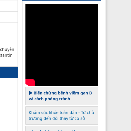
 chuyên
stantin
Biến chứng bệnh viêm gan B
và cách phòng tránh
Khám sức khỏe toàn dân - Từ chủ
trương đến đổi thay từ cơ sở