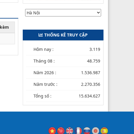
h kèm
THỐNG KÊ TRUY CẬP
Hôm nay :
3.119
Tháng 08 :
48.759
Năm 2026 :
1.536.987
Năm trước :
2.270.356
Tổng số :
15.634.627