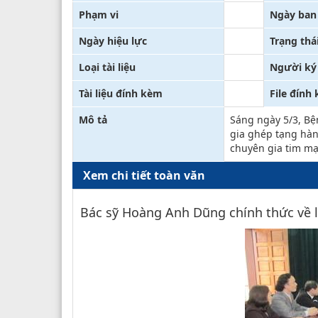
Phạm vi
Ngày ban
Ngày hiệu lực
Trạng thá
Loại tài liệu
Người ký
Tài liệu đính kèm
File đính
Mô tả
Sáng ngày 5/3, B
gia ghép tạng hàn
chuyên gia tim mạ
Xem chi tiết toàn văn
Bác sỹ Hoàng Anh Dũng chính thức về l