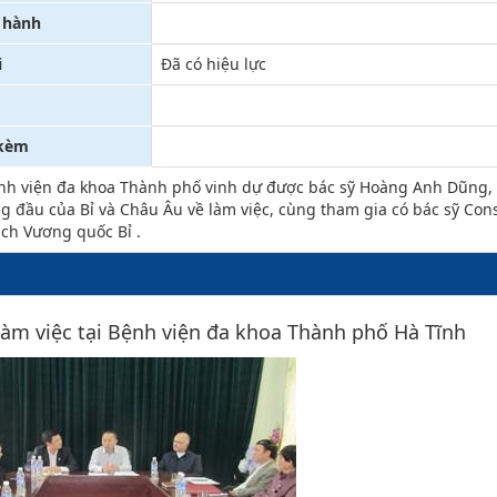
 hành
Xử lý kiến nghị - Khiếu nại tố cáo
Khác
i
Đã có hiệu lực
 kèm
ệnh viện đa khoa Thành phố vinh dự được bác sỹ Hoàng Anh Dũng,
g đầu của Bỉ và Châu Âu về làm việc, cùng tham gia có bác sỹ Con
ch Vương quốc Bỉ .
àm việc tại Bệnh viện đa khoa Thành phố Hà Tĩnh