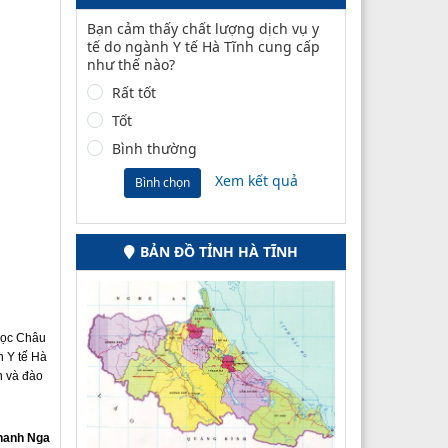
Bạn cảm thấy chất lượng dịch vụ y
tế do ngành Y tế Hà Tĩnh cung cấp
như thế nào?
Rất tốt
Tốt
Bình thường
Xem kết quả
Bình chọn
BẢN ĐỒ TỈNH HÀ TĨNH
Ngọc Châu
h Y tế Hà
n và đào
hanh Nga