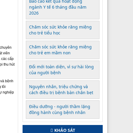
Báo cáo kết quả hoạt động
ngành Y tế 6 tháng đầu năm
2026
Chăm sóc sức khỏe răng miệng
cho trẻ tiểu học
Chăm sóc sức khỏe răng miệng
 chuyên
cho trẻ em mầm non
t viên
à các cấp
i thu hút
Đổi mới toàn diện, vì sự hài lòng
của người bệnh
 và bệnh
Nguyên nhân, triệu chứng và
 tôi
cách điều trị bệnh bàn chân bẹt
sự nghiệp
Điều dưỡng - người thầm lặng
đồng hành cùng bệnh nhân
KHẢO SÁT