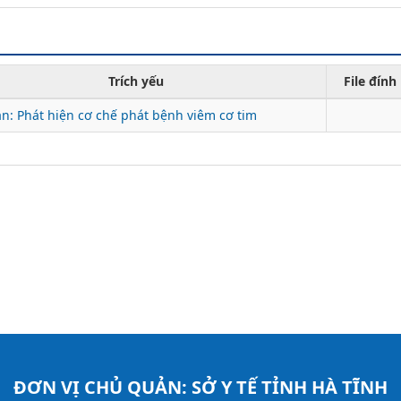
Trích yếu
File đín
n: Phát hiện cơ chế phát bệnh viêm cơ tim
ĐƠN VỊ CHỦ QUẢN:
SỞ Y TẾ TỈNH HÀ TĨNH