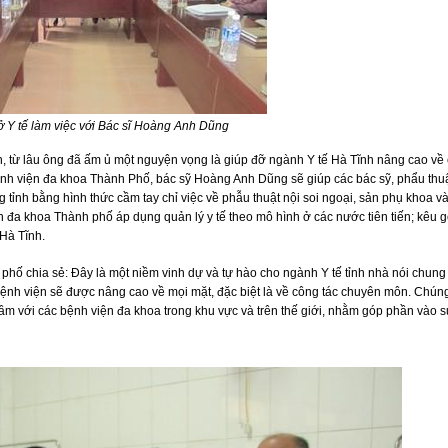
 Y tế làm việc với Bác sĩ Hoàng Anh Dũng
 từ lâu ông đã ấm ủ một nguyện vọng là giúp đỡ ngành Y tế Hà Tĩnh nâng cao về
Bệnh viện đa khoa Thành Phố, bác sỹ Hoàng Anh Dũng sẽ giúp các bác sỹ, phẩu thuậ
tỉnh bằng hình thức cầm tay chỉ việc về phẫu thuật nội soi ngoại, sản phụ khoa v
đa khoa Thành phố áp dụng quản lý y tế theo mô hình ở các nước tiên tiến; kêu gọ
 Hà Tĩnh.
hố chia sẻ: Đây là một niềm vinh dự và tự hào cho ngành Y tế tỉnh nhà nói chung
bệnh viện sẽ được nâng cao về mọi mặt, đặc biệt là về công tác chuyên môn. Chúng
m với các bệnh viện đa khoa trong khu vực và trên thế giới, nhằm góp phần vào 