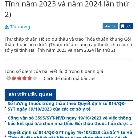
Tĩnh năm 2023 và năm 2024 lần thứ
2)
Đọc bài
Lưu
Tải xuống
Thư chấp thuận Hồ sơ dự thầu và trao Thỏa thuận khung Gói
thầu thuốc hóa dược (Thuộc dự án cung cấp thuốc cho các cơ
sở y tế tỉnh Hà Tĩnh năm 2023 và năm 2024 lần thứ 2)
Tổng số điểm của bài viết là:
0
trong
0
đánh giá
Click để đánh giá bài viết
BÀI VIẾT LIÊN QUAN
Số lượng thuốc trúng thầu theo Quyết định số 814/QĐ-
SYT ngày 19/10/2023 của các cơ sở y tế
Công văn số 3595/SYT-NVD ngày 19/10/2023 về việc thông
báo kết quả lựa chọn nhà thầu Gói thầu thuốc hóa dược
(Thuộc dự án cung cấp thuốc cho các cơ sở y tế tỉnh Hà
Quyết định số 814/QĐ-SYT ngày 19/10/2023 của Sở Y tế Hà
Tĩnh năm 2023 và năm 2024 lần thứ 2)
Tĩnh về việc phê duyệt kết quả lựa chọn nhà thầu Gói thầu