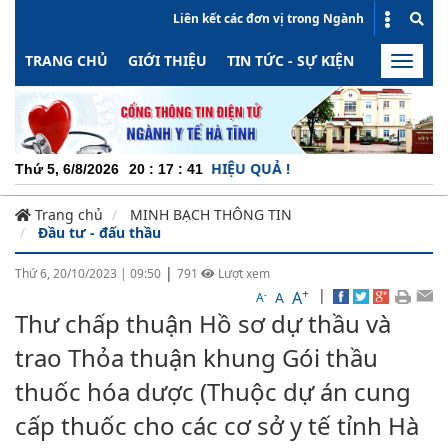
Liên kết các đơn vị trong Ngành
TRANG CHỦ
GIỚI THIỆU
TIN TỨC - SỰ KIỆN
HOẠT ĐỘN
Toggle
naviga
NĂNG ĐỘNG - MINH BẠCH - HIỆU QUẢ !
Thứ 5, 6/8/2026
20
:
17
:
42
Trang chủ
MINH BẠCH THÔNG TIN
Đầu tư - đấu thầu
|
Thứ 6, 20/10/2023
|
09:50
791
Lượt xem
+
|
A
-
A
A
Thư chấp thuận Hồ sơ dự thầu và
trao Thỏa thuận khung Gói thầu
thuốc hóa dược (Thuộc dự án cung
cấp thuốc cho các cơ sở y tế tỉnh Hà