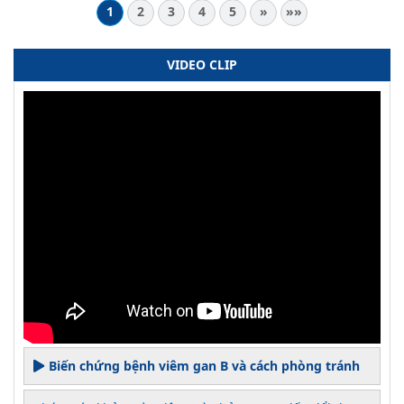
1
2
3
4
5
»
»»
VIDEO CLIP
Biến chứng bệnh viêm gan B và cách phòng tránh