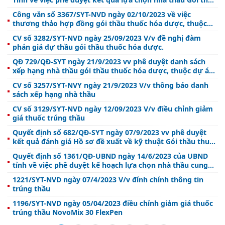
thuốc hóa dược (Thuộc dự án cung cấp thuốc cho các cơ
Công văn số 3367/SYT-NVD ngày 02/10/2023 về việc
sở y tế tỉnh Hà Tĩnh năm 2023 và năm 2024 lần thứ 2)
thương thảo hợp đồng gói thầu thuốc hóa dược, thuộc
dự án cung cấp thuốc chữa bệnh cho các cơ sở y tế tỉnh
CV số 3282/SYT-NVD ngày 25/09/2023 V/v đề nghị đàm
Hà Tĩnh năm 2023 và năm 2024 lần thứ 2.
phán giá dự thầu gói thầu thuốc hóa dược.
QĐ 729/QĐ-SYT ngày 21/9/2023 vv phê duyệt danh sách
xếp hạng nhà thầu gói thầu thuốc hóa dược, thuộc dự án
cung cấp thuốc cho các cơ sở y tế tỉnh Hà Tĩnh năm 2023 -
CV số 3257/SYT-NVY ngày 21/9/2023 V/v thông báo danh
2024 lần thứ 2
sách xếp hạng nhà thầu
CV số 3129/SYT-NVD ngày 12/09/2023 V/v điều chỉnh giảm
giá thuốc trúng thầu
Quyết định số 682/QĐ-SYT ngày 07/9/2023 vv phê duyệt
kết quả đánh giá Hồ sơ đề xuất về kỹ thuật Gói thầu thuốc
hóa dược (Thuộc dự án: Cung cấp thuốc cho các cơ sở y tế
Quyết định số 1361/QĐ-UBND ngày 14/6/2023 của UBND
tỉnh Hà Tĩnh năm 2023 và năm 2024 lần thứ 2)
tỉnh về việc phê duyệt kế hoạch lựa chọn nhà thầu cung
cấp thuốc cho các cơ sở y tế tỉnh Hà Tĩnh năm 2023 và
1221/SYT-NVD ngày 07/4/2023 V/v đính chính thông tin
năm 2024 lần thứ 2
trúng thầu
1196/SYT-NVD ngày 05/04/2023 điều chỉnh giảm giá thuốc
trúng thầu NovoMix 30 FlexPen