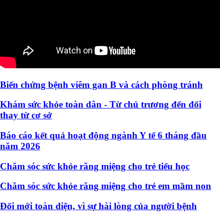
Biến chứng bệnh viêm gan B và cách phòng tránh
Khám sức khỏe toàn dân - Từ chủ trương đến đổi
thay từ cơ sở
Báo cáo kết quả hoạt động ngành Y tế 6 tháng đầu
năm 2026
Chăm sóc sức khỏe răng miệng cho trẻ tiểu học
Chăm sóc sức khỏe răng miệng cho trẻ em mầm non
Đổi mới toàn diện, vì sự hài lòng của người bệnh