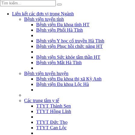
Liên kết các đơn vị trong Ngành
Bệnh viện tuyến tỉnh
Bệnh viện Đa khoa tỉnh HT
Bệnh viện Phổi Hà Tĩnh
Bệnh viện Y học cổ truyền Hà Tĩnh
Bệnh viện Phục hồi chức năng HT
Bệnh viện Sức khỏe tâm thần HT
Bệnh viện Mắt Hà Tĩnh
Bệnh viện tuyến huyện
Bệnh viện Đa khoa thị xã Kỳ Anh
Bệnh viện Đa khoa Lộc Hà
Các trung tâm y tế
TTYT Thành Sen
TTYT Hồng Lĩnh
TTYT Đức Thọ
TTYT Can Lộc