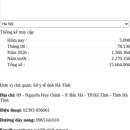
Thống kê truy cập
Hôm nay :
5.098
Tháng 08 :
78.136
Năm 2026 :
1.566.364
Năm trước :
2.270.356
Tổng số :
15.664.004
Đơn vị chủ quản:
Sở y tế tỉnh Hà Tĩnh
Địa chỉ:
09 - Nguyễn Huy Oánh – P. Bắc Hà - TP.Hà Tĩnh - Tỉnh Hà
Tĩnh
Điện thoại:
02393 856661
Đường dây nóng:
0965341616
Email:
vanphong.syt@hatinh.gov.vn