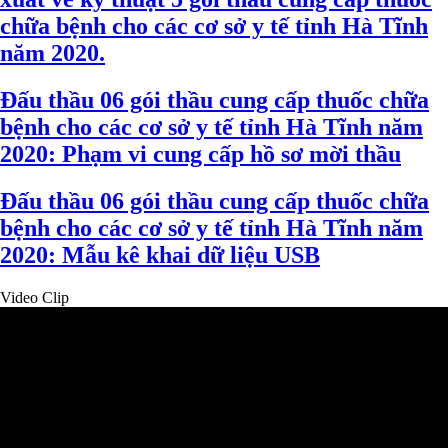
chữa bệnh cho các cơ sở y tế tỉnh Hà Tĩnh
năm 2020.
Đấu thầu 06 gói thầu cung cấp thuốc chữa
bệnh cho các cơ sở y tế tỉnh Hà Tĩnh năm
2020: Phạm vi cung cấp hồ sơ mời thầu
Đấu thầu 06 gói thầu cung cấp thuốc chữa
bệnh cho các cơ sở y tế tỉnh Hà Tĩnh năm
2020: Mẫu kê khai dữ liệu USB
Video Clip