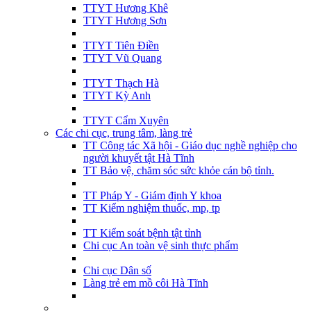
TTYT Hương Khê
TTYT Hương Sơn
TTYT Tiên Điền
TTYT Vũ Quang
TTYT Thạch Hà
TTYT Kỳ Anh
TTYT Cẩm Xuyên
Các chi cục, trung tâm, làng trẻ
TT Công tác Xã hội - Giáo dục nghề nghiệp cho
người khuyết tật Hà Tĩnh
TT Bảo vệ, chăm sóc sức khỏe cán bộ tỉnh.
TT Pháp Y - Giám định Y khoa
TT Kiểm nghiệm thuốc, mp, tp
TT Kiểm soát bệnh tật tỉnh
Chi cục An toàn vệ sinh thực phẩm
Chi cục Dân số
Làng trẻ em mồ côi Hà Tĩnh