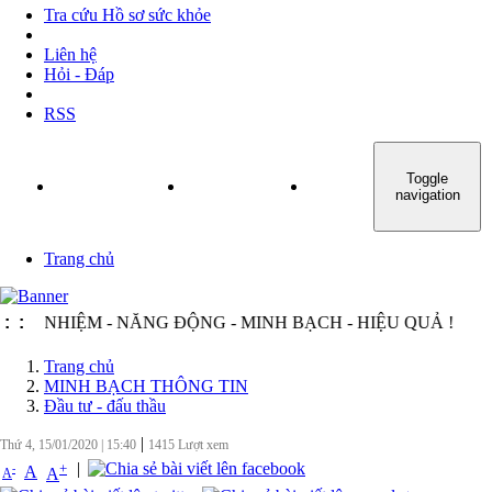
Tra cứu Hồ sơ sức khỏe
Liên hệ
Hỏi - Đáp
RSS
Toggle
TRANG CHỦ
GIỚI THIỆU
TIN TỨC - SỰ KIỆN
navigation
Trang chủ
H NHIỆM - NĂNG ĐỘNG - MINH BẠCH - HIỆU QUẢ !
:
:
Trang chủ
MINH BẠCH THÔNG TIN
Đầu tư - đấu thầu
|
Thứ 4, 15/01/2020
|
15:40
1415
Lượt xem
|
+
-
A
A
A