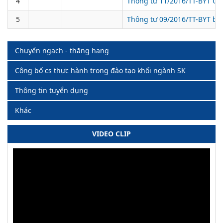
4
Thông tư 11/2016/TT-BYT Quy 
5
Thông tư 09/2016/TT-BYT ba
Chuyển ngạch - thăng hạng
Công bố cs thực hành trong đào tạo khối ngành SK
Thông tin tuyển dụng
Khác
VIDEO CLIP