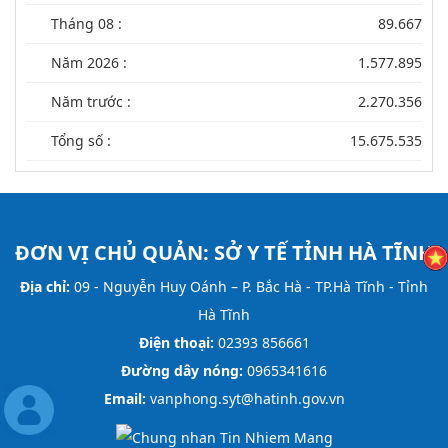
Tháng 08 :
89.667
Năm 2026 :
1.577.895
Năm trước :
2.270.356
Tổng số :
15.675.535
ĐƠN VỊ CHỦ QUẢN:
SỞ Y TẾ TỈNH HÀ TĨNH
Địa chỉ:
09 - Nguyễn Huy Oánh – P. Bắc Hà - TP.Hà Tĩnh - Tỉnh
Hà Tĩnh
Điện thoại:
02393 856661
Đường dây nóng:
0965341616
Email:
vanphong.syt@hatinh.gov.vn