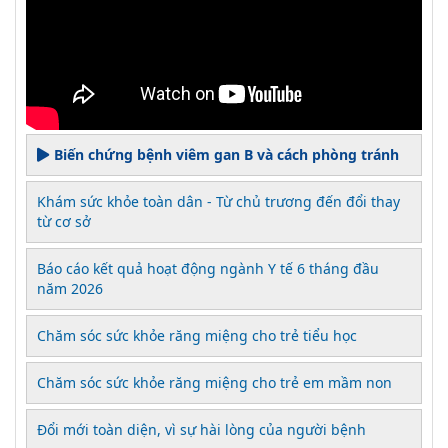
Biến chứng bệnh viêm gan B và cách phòng tránh
Khám sức khỏe toàn dân - Từ chủ trương đến đổi thay
từ cơ sở
Báo cáo kết quả hoạt động ngành Y tế 6 tháng đầu
năm 2026
Chăm sóc sức khỏe răng miệng cho trẻ tiểu học
Chăm sóc sức khỏe răng miệng cho trẻ em mầm non
Đổi mới toàn diện, vì sự hài lòng của người bệnh