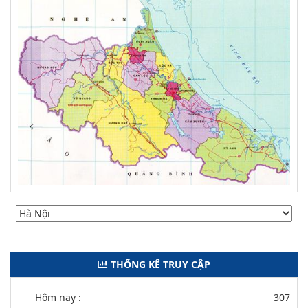
THỐNG KÊ TRUY CẬP
Hôm nay :
307