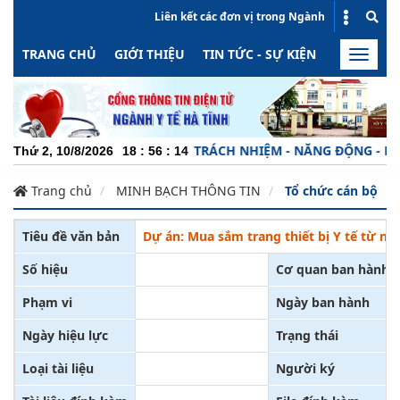
Liên kết các đơn vị trong Ngành
TRANG CHỦ
GIỚI THIỆU
TIN TỨC - SỰ KIỆN
HOẠT ĐỘN
Toggle
naviga
CHUYÊN NGHIỆP - TRÁCH NHIỆM - NĂNG ĐỘNG - MINH 
Thứ 2, 10/8/2026
18
:
56
:
14
Trang chủ
MINH BẠCH THÔNG TIN
Tổ chức cán bộ
Tiêu đề văn bản
Dự án: Mua sắm trang thiết bị Y tế từ ng
Số hiệu
Cơ quan ban hành
Phạm vi
Ngày ban hành
Ngày hiệu lực
Trạng thái
Loại tài liệu
Người ký